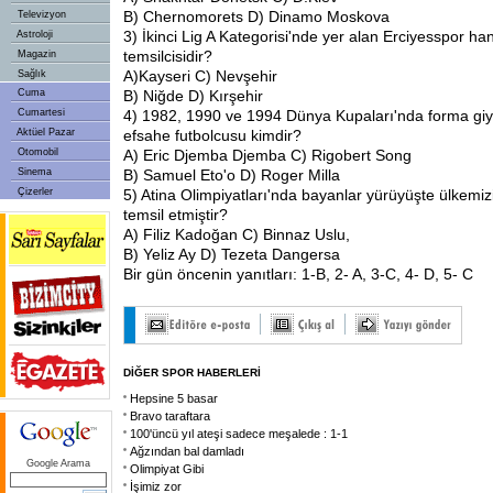
B) Chernomorets D) Dinamo Moskova
Televizyon
3) İkinci Lig A Kategorisi'nde yer alan Erciyesspor hang
Astroloji
temsilcisidir?
Magazin
A)Kayseri C) Nevşehir
Sağlık
Cuma
B) Niğde D) Kırşehir
Cumartesi
4) 1982, 1990 ve 1994 Dünya Kupaları'nda forma g
Aktüel Pazar
efsahe futbolcusu kimdir?
Otomobil
A) Eric Djemba Djemba C) Rigobert Song
Sinema
B) Samuel Eto'o D) Roger Milla
Çizerler
5) Atina Olimpiyatları'nda bayanlar yürüyüşte ülkemiz
temsil etmiştir?
A) Filiz Kadoğan C) Binnaz Uslu,
B) Yeliz Ay D) Tezeta Dangersa
Bir gün öncenin yanıtları: 1-B, 2- A, 3-C, 4- D, 5- C
DİĞER SPOR HABERLERİ
Hepsine 5 basar
Bravo taraftara
100'üncü yıl ateşi sadece meşalede : 1-1
Ağzından bal damladı
Google Arama
Olimpiyat Gibi
İşimiz zor