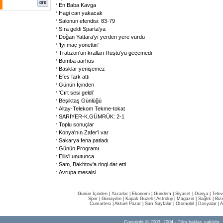
En Baba Kavga
Hagi can yakacak
Salonun efendisi: 83-79
Sıra geldi Sparta'ya
Doğan Yattara'yı yerden yere vurdu
'İyi maç yönettin'
Trabzon'un kralları Rüştü'yü geçemedi
Bomba aarhus
Basklar yenişemez
Efes fark attı
Günün İçinden
'Cırt sesi geldi'
Beşiktaş Günlüğü
Altay-Telekom Tekme-tokat
SARIYER-K.GÜMRÜK: 2-1
Toplu sonuçlar
Konya'nın Zafer'i var
Sakarya fena patladı
Günün Programı
Ellis'i unutunca
Sam, Bakhtov'a ringi dar etti
Avrupa mesaisi
Günün İçinden
|
Yazarlar
|
Ekonomi
|
Gündem
|
Siyaset
|
Dünya |
Telev
Spor
|
Günaydın
|
Kapak Güzeli
|
Astroloji
|
Magazin
|
Sağlık
|
Biz
Cumartesi
|
Aktüel Pazar
|
Sarı Sayfalar
|
Otomobil
|
Dosyalar
|
A
Copyright © 2003, 2004 - Tüm hakları saklıdır.