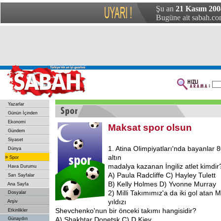
Şu an
21 Kasım 200
Bugüne ait sabah.com
Yazarlar
Günün İçinden
Ekonomi
Maksat spor olsun
Gündem
Siyaset
1. Atina Olimpiyatları'nda bayanlar
Dünya
altın
»
Spor
madalya kazanan İngiliz atlet kimdir
Hava Durumu
A) Paula Radcliffe C) Hayley Tulett
Sarı Sayfalar
B) Kelly Holmes D) Yvonne Murray
Ana Sayfa
2) Milli Takımımız'a da iki gol atan M
Dosyalar
yıldızı
Arşiv
Shevchenko'nun bir önceki takımı hangisidir?
Etkinlikler
A) Shakhtar Donetsk C) D.Kiev
Günaydın