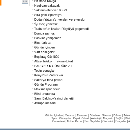
En Baba Kavga
Hagi can yakacak
Salonun efendisi: 83-79
Sıra geldi Sparta'ya
Doğan Yattara'yı yerden yere vurdu
'İyi maç yönettin'
Trabzon'un kralları Rüştü'yü geçemedi
Bomba aarhus
Basklar yenişemez
Efes fark attı
Günün İçinden
'Cırt sesi geldi'
Beşiktaş Günlüğü
Altay-Telekom Tekme-tokat
SARIYER-K.GÜMRÜK: 2-1
Toplu sonuçlar
Konya'nın Zafer'i var
Sakarya fena patladı
Günün Programı
Maksat spor olsun
Ellis'i unutunca
Sam, Bakhtov'a ringi dar etti
Avrupa mesaisi
Günün İçinden
|
Yazarlar
|
Ekonomi
|
Gündem
|
Siyaset
|
Dünya |
Telev
Spor
|
Günaydın
|
Kapak Güzeli
|
Astroloji
|
Magazin
|
Sağlık
|
Biz
Cumartesi
|
Aktüel Pazar
|
Sarı Sayfalar
|
Otomobil
|
Dosyalar
|
A