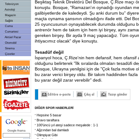
Beşiktaş Teknik Direktörü Del Bosque, Ç.Rize maçı ö
Televizyon
konuştu. Bosque, "Ramazan'ın oynadığı oyundan m
Astroloji
galibiyetlerde de kaledeydi. Şu anki durum bu" diyer
Magazin
maçta oynama şansının olmadığını ifade etti. Del Bo
Sağlık
25 oyuncusunun oynayabilecek durumda olduğunu bel
Cuma
antrenör hem de takım için hem iyi birşey, aynı za
Cumartesi
gereken birşey. Bir ayda 9 maç yapacağız. Tüm oyun
Aktüel Pazar
ihtiyacımız olacak" diye konuştu.
Otomobil
Sinema
Tesadüf değil
Çizerler
İspanyol hoca, Ç.Rize'nin hem defansif, hem ofansif a
olduğunu belirterek "İlk sıralarda olmaları tesadüfi değ
Bosque, Ukrayna yenilgisi için de "Çok fazla motive o
bu zarar verici birşey oldu. Bir takım haddinden fazl
bu yarar değil zarar verebilir" dedi.
DİĞER SPOR HABERLERİ
Hepsine 5 basar
Bravo taraftara
100'üncü yıl ateşi sadece meşalede : 1-1
Ağzından bal damladı
Google Arama
Olimpiyat Gibi