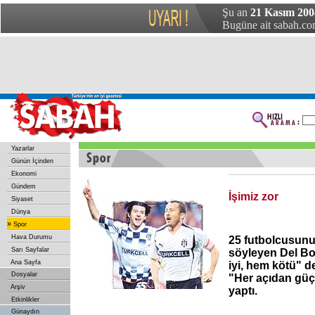
Şu an
21 Kasım 200
Bugüne ait sabah.com
Yazarlar
Günün İçinden
Ekonomi
Gündem
İşimiz zor
Siyaset
Dünya
»
Spor
Hava Durumu
25 futbolcusunu
Sarı Sayfalar
söyleyen Del B
Ana Sayfa
iyi, hem kötü" d
Dosyalar
"Her açıdan gü
Arşiv
yaptı.
Etkinlikler
Günaydın