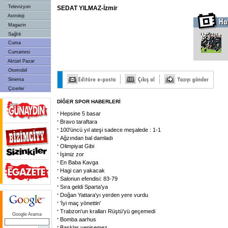
Televizyon
SEDAT YILMAZ-İzmir
Astroloji
Magazin
Sağlık
Cuma
Cumartesi
Aktüel Pazar
Otomobil
Sinema
Çizerler
DİĞER SPOR HABERLERİ
Hepsine 5 basar
Bravo taraftara
100'üncü yıl ateşi sadece meşalede : 1-1
Ağzından bal damladı
Olimpiyat Gibi
İşimiz zor
En Baba Kavga
Hagi can yakacak
Salonun efendisi: 83-79
Sıra geldi Sparta'ya
Doğan Yattara'yı yerden yere vurdu
'İyi maç yönettin'
Trabzon'un kralları Rüştü'yü geçemedi
Google Arama
Bomba aarhus
Basklar yenişemez