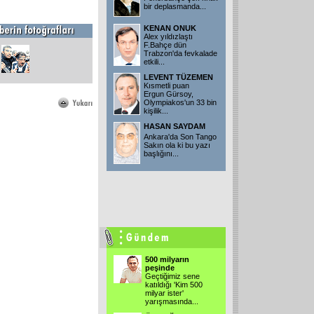
bir deplasmanda
...
KENAN ONUK
Alex yıldızlaştı
F.Bahçe dün
Trabzon'da fevkalade
etkili
...
LEVENT TÜZEMEN
Kısmetli puan
Ergun Gürsoy,
Olympiakos'un 33 bin
kişilik
...
HASAN SAYDAM
Ankara'da Son Tango
Sakın ola ki bu yazı
başlığını
...
500 milyarın
peşinde
Geçtiğimiz sene
katıldığı 'Kim 500
milyar ister'
yarışmasında
...