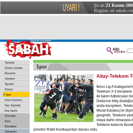
Şu an
21 Kasım 200
Bugüne ait sabah.com
Yazarlar
Günün İçinden
Ekonomi
Altay-Telekom T
Gündem
Siyaset
İkinci Lig A Kategorisi'
Dünya
Telekom 3-3 berabere 
»
Spor
iki takım futbolcuları b
Hava Durumu
Deda'nın bitiş düdüğü
anda karışırken; Telek
Sarı Sayfalar
Murat Karakoç'un itiş
Ana Sayfa
gerginlik, Telekom yed
Dosyalar
olaya dahil olmasıyla 
Arşiv
Telekom kalecisi Bura
Etkinlikler
yönetici Rafet Kızılkaya'dan davacı oldu.
Günaydın