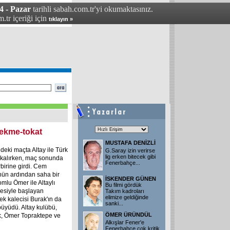
4 - Pazar
tarihli sabah.com.tr'yi okumaktasınız.
.tr içeriği için
tıklayın »
ekme-tokat
MUSTAFA DENİZLİ
ndeki maçta Altay ile Türk
G.Saray izin verirse
lig erken bitecek gibi
kalırken, maç sonunda
Fenerbahçe
...
irbirine girdi. Cem
nün ardından saha bir
İSKENDER GÜNEN
omlu Ömer ile Altaylı
Bu filmi gördük
mesiyle başlayan
Takım kadroları
elimize geldiğinde
ek kalecisi Burak'ın da
sanki
...
büyüdü. Altay kulübü,
ÖMER ÜRÜNDÜL
k, Ömer Topraktepe ve
Alkışlar Fener'e
Fenerbahçe çok kritik