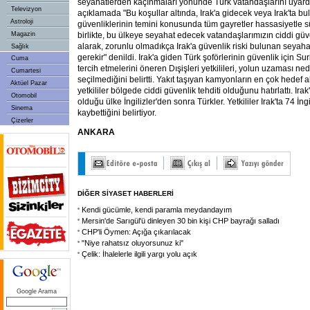
seyahatlerden kaçınmaları yönünde Türk vatandaşlarını uyardı
Televizyon
açıklamada "Bu koşullar altında, Irak'a gidecek veya Irak'ta b
Astroloji
güvenliklerinin temini konusunda tüm gayretler hassasiyetle 
Magazin
birlikte, bu ülkeye seyahat edecek vatandaşlarımızın ciddi güve
alarak, zorunlu olmadıkça Irak'a güvenlik riski bulunan seyah
Sağlık
gerekir" denildi. Irak'a giden Türk şoförlerinin güvenlik için S
Cuma
tercih etmelerini öneren Dışişleri yetkilileri, yolun uzaması n
Cumartesi
seçilmediğini belirtti. Yakıt taşıyan kamyonların en çok hedef 
Aktüel Pazar
yetkililer bölgede ciddi güvenlik tehditi olduğunu hatırlattı. Ira
Otomobil
olduğu ülke İngilizler'den sonra Türkler. Yetkililer Irak'ta 74 İngi
Sinema
kaybettiğini belirtiyor.
Çizerler
ANKARA
DİĞER SİYASET HABERLERİ
Kendi gücümle, kendi paramla meydandayım
Mersin'de Sarıgül'ü dinleyen 30 bin kişi CHP bayrağı salladı
CHP'li Öymen: Açığa çıkarılacak
"Niye rahatsız oluyorsunuz ki"
Çelik: İhalelerle ilgili yargı yolu açık
Google Arama