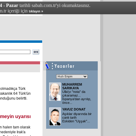
4 - Pazar
tarihli sabah.com.tr'yi okumaktasınız.
.tr içeriği için
tıklayın »
MUHARREM
SARIKAYA
u olmadıkça Türk
Ulla'yı "nota" da
Bakanlık 64 Türk'ün
çıkaramaz...
unduğunu belirtti.
İspanya'dan ayrılıp,
önce
...
YAVUZ DONAT
Aşıklar diyarında bir
tmeyin uyarısı
canlı tarih
Eskiden "Uşşak"
...
in halen tam olarak
nedeniyle Irak'a