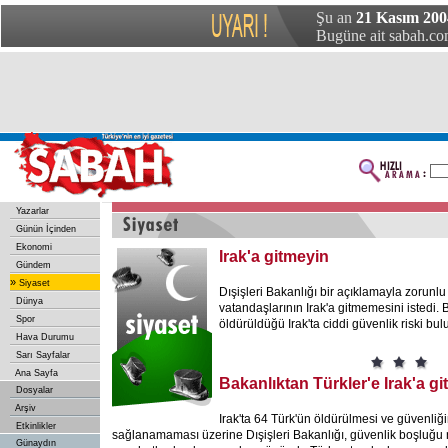
Şu an
21 Kasım 200
Bugüne ait sabah.com
Yazarlar
Günün İçinden
Ekonomi
Irak'a gitmeyin
Gündem
»
Siyaset
Dışişleri Bakanlığı bir açıklamayla zorunl
Dünya
vatandaşlarının Irak'a gitmemesini istedi. 
Spor
öldürüldüğü Irak'ta ciddi güvenlik riski bul
Hava Durumu
Sarı Sayfalar
Ana Sayfa
Bakanlıktan Türkler'e Irak'a gi
Dosyalar
Arşiv
Irak'ta 64 Türk'ün öldürülmesi ve güvenliğ
Etkinlikler
sağlanamaması üzerine Dışişleri Bakanlığı, güvenlik boşluğu 
Günaydın