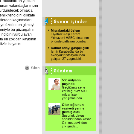
. Bakanlıktan yapılan
ulunan vatandaşlarımızın
sürdürülecek olmakla
nlik tehdidini dikkate
atlerden kaçınmaları
uriye üzerinden gitmeyi
edeniyle bu güzargahın
Mısralardaki özlem
alındığını vurgulayan
Tiyatrocu eşi Kerem
Yılmazer'i HSBC binasının
k'ta en çok can kaybının
önünde patlayan bomba
...
liz'in hayatını
Damat adayı gaspçı çıktı
İzmir Karabağlar'da bir
akaryakıt istasyonunda
çalışan 27 yaşındaki
...
500 milyarın
peşinde
Geçtiğimiz sene
katıldığı 'Kim 500
milyar ister'
yarışmasında
...
Ölen oğlunun
vasiyeti yerine
gelmiş oldu
Susurluk davası
sanıklarından Yaşar
Öz, cezaevinden
çıkışında
...