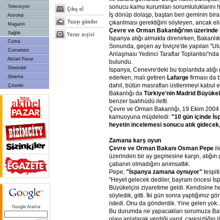
sonucu kamu kurumları sorumluluklarını ha
Televizyon
İş dönüp dolaşp, baştan beri geminin bir
Astroloji
çıkarılması gerektiğini söyleyen, ancak e
Magazin
Çevre ve Orman Bakanlığı'nın üzerinde 
Sağlık
İspanya atığı almakta direnirken, Bakanlı
Cuma
Sonunda, geçen ay İsviçre'de yapılan "Ul
Cumartesi
Anlaşması Yedinci Taraflar Toplantısı"nda
Aktüel Pazar
bulundu.
Otomobil
İspanya, Cenevre'deki bu toplantıda atığı 
Sinema
ederken, malı getiren
Lafarge
firması da 
dahil, bütün masrafları üstlenmeyi kabul et
Çizerler
Bakanlığı da
Türkiye'nin Madrid Büyükel
benzer taahhüdü iletti.
Çevre ve Orman Bakanlığı, 19 Ekim 2004 t
kamuoyuna müjdeledi:
"10 gün içinde İ
heyetin incelemesi sonucu atık gidecek, 
Zamana karş oyun
Çevre ve Orman Bakanı Osman Pepe
i
üzerinden bir ay geçmesine karşn, atığın g
çabanın olmadığını anımsattık.
Pepe,
"İspanya zamana oynuyor"
tespit
"Heyet gelecek dediler, bayram öncesi İs
Büyükelçisi ziyaretime geldi. Kendisine h
söyledik, gitti. İki gün sonra yaptığımız g
istedi. Onu da gönderdik. Yine gelen yok..
Google Arama
Bu durumda ne yapacakları sorumuza Bak
olayı anlatarak verdiği yanıt, çaresizliğin i