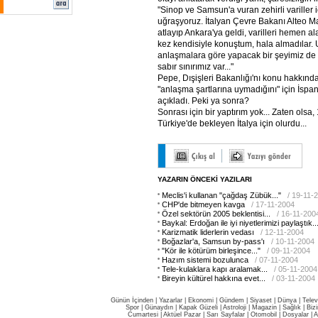
"Sinop ve Samsun'a vuran zehirli variller i
uğraşyoruz. İtalyan Çevre Bakanı Alteo Ma
atlayıp Ankara'ya geldi, varilleri hemen al
kez kendisiyle konuştum, hala almadılar. 
anlaşmalara göre yapacak bir şeyimiz de 
sabır sınırımız var..."
Pepe, Dışişleri Bakanlığı'nı konu hakkında 
"anlaşma şartlarına uymadığını" için İspan
açıkladı. Peki ya sonra?
Sonrası için bir yaptırım yok... Zaten olsa, 17
Türkiye'de bekleyen İtalya için olurdu...
YAZARIN ÖNCEKİ YAZILARI
Meclis'i kullanan "çağdaş Zübük..."
/ 19-11-
CHP'de bitmeyen kavga
/ 17-11-2004
Özel sektörün 2005 beklentisi...
/ 16-11-200
Baykal: Erdoğan ile iyi niyetlerimizi paylaştık..
Karizmatik liderlerin vedası
/ 12-11-2004
Boğazlar'a, Samsun by-pass'ı
/ 10-11-2004
"Kör ile kötürüm birleşince..."
/ 09-11-2004
Hazım sistemi bozulunca
/ 07-11-2004
Tele-kulaklara kapı aralamak...
/ 05-11-2004
Bireyin kültürel hakkına evet...
/ 03-11-2004
Günün İçinden
|
Yazarlar
|
Ekonomi
|
Gündem
|
Siyaset
|
Dünya |
Telev
Spor
|
Günaydın
|
Kapak Güzeli
|
Astroloji
|
Magazin
|
Sağlık
|
Biz
Cumartesi
|
Aktüel Pazar
|
Sarı Sayfalar
|
Otomobil
|
Dosyalar
|
A