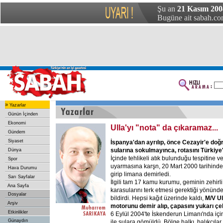
Şu an
21 Kasım 200
Bugüne ait sabah.com
»
Yazarlar
Günün İçinden
Ekonomi
Ulla'yı "nota" da çıkaramaz...
Gündem
Siyaset
İspanya'dan ayrılıp, önce Cezayir'e doğ
sularına sokulmayınca, rotasını Türkiye'
Dünya
İçinde tehlikeli atık bulunduğu tespitine 
Spor
uyarmasına karşn, 20 Mart 2000 tarihinde
Hava Durumu
girip limana demirledi.
Sarı Sayfalar
İlgili tam 17 kamu kurumu, geminin zehirli a
Ana Sayfa
karasularını terk etmesi gerektiği yönünd
Dosyalar
bildirdi. Hepsi kağıt üzerinde kaldı,
M/V Ul
Arşiv
motorunu demir alıp, çapasını yukarı ç
Etkinlikler
6 Eylül 2004'te İskenderun Limanı'nda için
Günaydın
ile sulara gömüldü. Bölge halkı, balıkçılar,