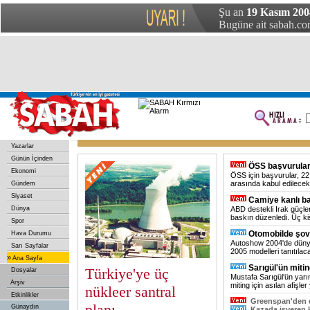
Şu an
19 Kasım 20
Bugüne ait sabah.com
Yazarlar
Günün İçinden
ÖSS başvurular
Ekonomi
ÖSS için başvurular, 22 
arasında kabul edilecek
Gündem
Siyaset
Camiye kanlı b
Dünya
ABD destekli Irak güçle
baskın düzenledi. Üç kiş
Spor
Otomobilde şov
Hava Durumu
Autoshow 2004'de düny
Sarı Sayfalar
2005 modelleri tanıtılac
»
Ana Sayfa
Sarıgül'ün mitin
Türkiye'ye üç
Dosyalar
Mustafa Sarıgül'ün yar
Arşiv
miting için asılan afişler y
nükleer santral
Etkinlikler
Greenspan'den d
planı
Günaydın
Kazada işveren 