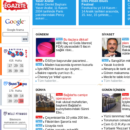
Yaser Arafat
Efes Pilsen Blues
K
Filistin Devlet Başkanı
Festival
Ç
Yaser Arafat, 11 Kasım
Festival bu yıl 14 Kasım -
d
2004 tarihinde Paris
14 Aralık tarihleri arasında,
y
yakınlarındaki Percy
15. kez, 15 şehirde,...
a
askeri ...
g
Google Arama
GÜNDEM
SİYASET
Bu ilaçlara dikkat!
ABD İlaç ve Gıda İdaresi(
planı
FDA) piyasadaki 5 ilacın
Enerj
sağlık riski
...
Bakan
nükle
ÖSS'ye başvurular pazartesi
...
Sarıgül'ün mit
418. Hafta
Maden kazasında işveren kusurlu
Yasak kızdırdı
17
29
31
İşte ABD'nin kasım ayı seçimi:
...
Almanya ile tank a
35
39
46
Bakire raporlu yurt kızı 8
...
Gönen makamına g
Cheney'ye 'infial' uyarısı
Meclis'te tablo krizi
Tüm haberler...
Tüm haberler...
DÜNYA
GÜNÜN İÇİNDEN
179. Hafta
Bağdat'ta camiye
06
09
14
operasyon
arttır
20
23
04
Irak ulusal muhafızları,
İçişl
başkent Bağdat'ın
Aksu,
kuzeybatısındaki Sünni
istas
Ebu
...
Yüzü tanınmaz hal
Çeçenistan'da 10 yılda 200 bin
...
Biletinizin
Torununun cenazes
Filistin'den Şaron'a red
numarasını yazın.
Cem G.O.R.A'yı m
Uzayda rock
Türbanlı 'Rezzan'
Çekler zorunlu askerliği
...