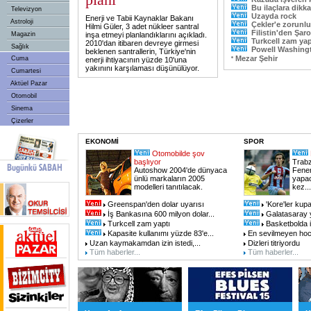
Bu ilaçlara dikka
Televizyon
Uzayda rock
Enerji ve Tabii Kaynaklar Bakanı
Astroloji
Çekler'e zorunlu
Hilmi Güler, 3 adet nükleer santral
Filistin'den Şar
Magazin
inşa etmeyi planlandıklarını açıkladı.
Turkcell zam yap
2010'dan itibaren devreye girmesi
Sağlık
Powell Washingto
beklenen santrallerin, Türkiye'nin
Mezar Şehir
Cuma
enerji ihtiyacının yüzde 10'una
yakınını karşılaması düşünülüyor.
Cumartesi
Aktüel Pazar
Otomobil
Sinema
Çizerler
EKONOMİ
SPOR
Otomobilde şov
başlıyor
Trabz
Autoshow 2004'de dünyaca
Fener
ünlü markaların 2005
yapac
modelleri tanıtılacak.
kez
...
Greenspan'den dolar uyarısı
'Kore'ler kup
İş Bankasına 600 milyon dolar
...
Galatasaray 
Turkcell zam yaptı
Basketbolda il
Kapasite kullanımı yüzde 83'e
...
En sevilmeyen ho
Uzan kaymakamdan izin istedi,
...
Dizleri titriyordu
Tüm haberler...
Tüm haberler...