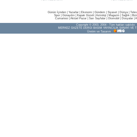
Günün İçinden
|
Yazarlar
|
Ekonomi
|
Gündem
|
Siyaset
|
Dünya |
Telev
Spor
|
Günaydın
|
Kapak Güzeli
|
Astroloji
|
Magazin
|
Sağlık
|
Biz
Cumartesi
|
Aktüel Pazar
|
Sarı Sayfalar
|
Otomobil
|
Dosyalar
|
A
Copyright © 2003, 2004 - Tüm hakları saklıdır.
MERKEZ GAZETE DERGİ BASIM YAYINCILIK SANAYİ VE T
Üretim ve Tasarım