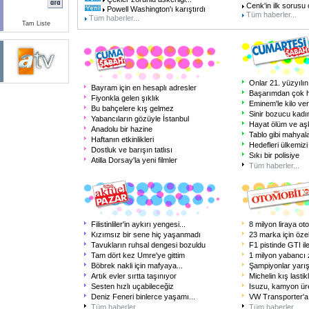
Cenk'in ilk sorusu 
Powell Washington'ı karıştırdı
Tüm haberler...
Tüm haberler...
Tam Liste
Onlar 21. yüzyılı
Bayram için en hesaplı adresler
Başarımdan çok 
Fiyonkla gelen şıklık
Eminem'le kilo ver
Bu bahçelere kış gelmez
Sinir bozucu kadı
Yabancıların gözüyle İstanbul
Hayat ölüm ve aş
Anadolu bir hazine
Tablo gibi mahyal
Haftanın etkinlikleri
Hedefleri ülkemizi
Dostluk ve barışın tatlısı
Sıkı bir polisiye
Atilla Dorsay'la yeni filmler
Tüm haberler...
Filistinliler'in aykırı yengesi
...
8 milyon liraya ot
Kızımsız bir sene hiç yaşanmadı
23 marka için özel
Tavukların ruhsal dengesi bozuldu
F1 pistinde GTI ile
Tam dört kez Umre'ye gittim
1 milyon yabancı 
Böbrek nakli için mafyaya
...
Şampiyonlar yarı
Artık evler sırtta taşınıyor
Michelin kış lastik
Sesten hızlı uçabileceğiz
Isuzu, kamyon üre
Deniz Feneri binlerce yaşamı
...
VW Transporter'a 
Tüm haberler...
Tüm haberler...