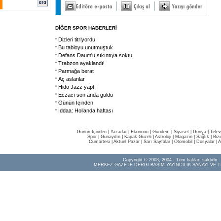
DİĞER SPOR HABERLERİ
Dizleri titriyordu
Bu tabloyu unutmuştuk
Defans Daum'u sıkıntıya soktu
Trabzon ayaklandı!
Parmağa berat
Aç aslanlar
Hido Jazz yaptı
Eczacı son anda güldü
Günün İçinden
İddaa: Hollanda haftası
Günün İçinden
|
Yazarlar
|
Ekonomi
|
Gündem
|
Siyaset
|
Dünya |
Telev
Spor
|
Günaydın
|
Kapak Güzeli
|
Astroloji
|
Magazin
|
Sağlık
|
Biz
Cumartesi
|
Aktüel Pazar
|
Sarı Sayfalar
|
Otomobil
|
Dosyalar
|
A
Copyright © 2003, 2004 - Tüm hakları saklıdır.
MERKEZ GAZETE DERGİ BASIM YAYINCILIK SANAYİ VE T