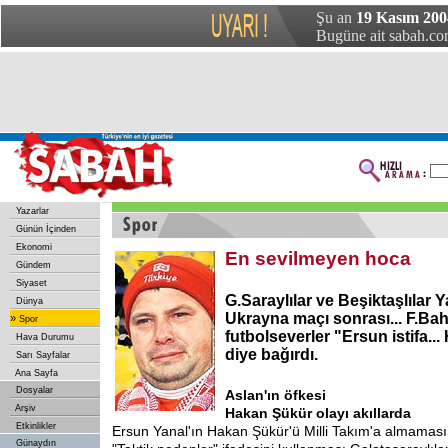
Şu an
19 Kasım 20
Bugüne ait sabah.com
Yazarlar
Günün İçinden
Ekonomi
En sevilmeyen hoca
Gündem
Siyaset
G.Saraylılar ve Beşiktaşlılar Y
Dünya
Ukrayna maçı sonrası... F.Bah
»
Spor
futbolseverler "Ersun istifa..
Hava Durumu
diye bağırdı.
Sarı Sayfalar
Ana Sayfa
Dosyalar
Aslan'ın öfkesi
Arşiv
Hakan Şükür olayı akıllarda
Etkinlikler
Ersun Yanal'ın Hakan Şükür'ü Milli Takım'a almaması
Günaydın