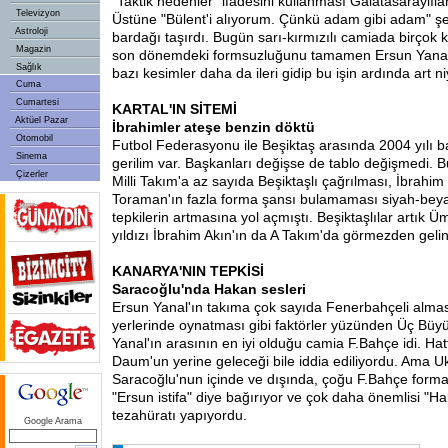
"Taktik nedenler" ifadesini kullanması Galatasaraylılar
Televizyon
Üstüne "Bülent'i alıyorum. Çünkü adam gibi adam" şe
Astroloji
bardağı taşırdı. Bugün sarı-kırmızılı camiada birçok 
Magazin
son dönemdeki formsuzluğunu tamamen Ersun Yanal'a
Sağlık
bazı kesimler daha da ileri gidip bu işin ardında art ni
Cuma
Cumartesi
KARTAL'IN SİTEMİ
Aktüel Pazar
İbrahimler ateşe benzin döktü
Otomobil
Futbol Federasyonu ile Beşiktaş arasında 2004 yılı b
Sinema
gerilim var. Başkanları değişse de tablo değişmedi. 
Çizerler
Milli Takım'a az sayıda Beşiktaşlı çağrılması, İbrahi
Toraman'ın fazla forma şansı bulamaması siyah-beya
tepkilerin artmasına yol açmıştı. Beşiktaşlılar artık Üm
yıldızı İbrahim Akın'ın da A Takım'da görmezden gelin
KANARYA'NIN TEPKİSİ
Saracoğlu'nda Hakan sesleri
Ersun Yanal'ın takıma çok sayıda Fenerbahçeli alması
yerlerinde oynatması gibi faktörler yüzünden Üç Büy
Yanal'ın arasının en iyi olduğu camia F.Bahçe idi. Ha
Daum'un yerine geleceği bile iddia ediliyordu. Ama 
Saracoğlu'nun içinde ve dışında, çoğu F.Bahçe formal
"Ersun istifa" diye bağırıyor ve çok daha önemlisi "H
tezahüratı yapıyordu.
Google Arama