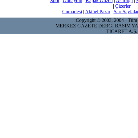
Spor
|
Günaydın
|
Kapak Güzeli
|
Astroloji
|
|
Çizerler
Cumartesi
|
Aktüel Pazar
|
Sarı Sayfala
Copyright © 2003, 2004 - Tüm ha
MERKEZ GAZETE DERGİ BASIM YA
TİCARET A.Ş.