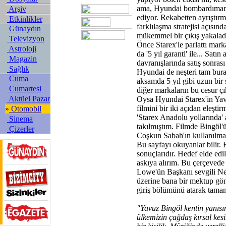
ama, Hyundai bombardıma
Arşiv
ediyor. Rekabetten ayrıştırm
Etkinlikler
farklılaşma stratejisi açısınd
Günaydın
mükemmel bir çıkış yakalad
Televizyon
Önce Starex'le parlattı mark
Astroloji
da '5 yıl garanti' ile... Satın
Magazin
davranışlarında satış sonrası 
Sağlık
Hyundai de neşteri tam bu
Cuma
aksamda 5 yıl gibi uzun bir 
Cumartesi
diğer markaların bu cesur çık
Aktüel Pazar
Oysa Hyundai Starex'in Yavu
filmini bir iki açıdan eleştir
»
Otomobil
'Starex Anadolu yollarında' 
Sinema
takılmıştım. Filmde Bingöl'
Çizerler
Coşkun Sabah'ın kullanılma
Bu sayfayı okuyanlar bilir. B
sonuçlarıdır. Hedef elde edil
askıya alırım. Bu çerçevede
Lowe'ün Başkanı sevgili Ne
üzerine bana bir mektup gön
giriş bölümünü atarak tamam
"Yavuz Bingöl kentin yanısı
ülkemizin çağdaş kırsal kesi