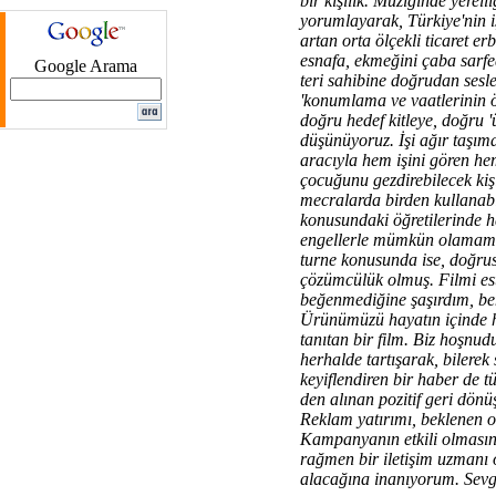
bir kişilik. Müziğinde yerell
yorumlayarak, Türkiye'nin 
artan orta ölçekli ticaret 
esnafa, ekmeğini çaba sarfe
Google Arama
teri sahibine doğrudan sesle
'konumlama ve vaatlerinin ö
doğru hedef kitleye, doğru 'ü
düşünüyoruz. İşi ağır taşıma
aracıyla hem işini gören he
çocuğunu gezdirebilecek kiş
mecralarda birden kullanab
konusundaki öğretilerinde h
engellerle mümkün olamamış
turne konusunda ise, doğrus
çözümcülük olmuş. Filmi es
beğenmediğine şaşırdım, be
Ürünümüzü hayatın içinde he
tanıtan bir film. Biz hoşnud
herhalde tartışarak, bilerek 
keyiflendiren bir haber de tü
den alınan pozitif geri dönüş
Reklam yatırımı, beklenen ol
Kampanyanın etkili olmasınd
rağmen bir iletişim uzmanı 
alacağına inanıyorum. Sevg