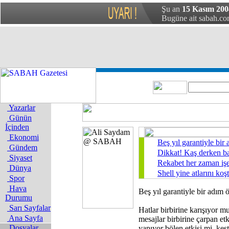
Şu an
15 Kasım 2004
Bugüne ait sabah.com
Yazarlar
Günün
İçinden
Ekonomi
Beş yıl garantiyle bir 
Gündem
Dikkat! Kaş derken ba
Siyaset
Rekabet her zaman işe
Dünya
Shell yine atlarını koş
Spor
Hava
Beş yıl garantiyle bir adım ö
Durumu
Sarı Sayfalar
Hatlar birbirine karışıyor m
Ana Sayfa
mesajlar birbirine çarpan etk
Dosyalar
yapıyor bölen etkisi mi, kes