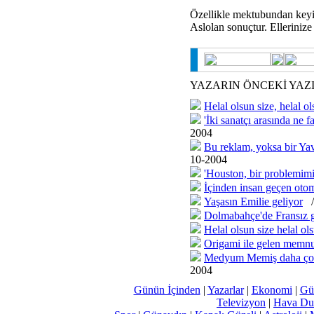
Özellikle mektubundan keyif
Aslolan sonuçtur. Ellerinize 
YAZARIN ÖNCEKİ YAZ
Helal olsun size, helal ol
'İki sanatçı arasında ne f
2004
Bu reklam, yoksa bir Yav
10-2004
'Houston, bir problemimi
İçinden insan geçen otom
Yaşasın Emilie geliyor
Dolmabahçe'de Fransız g
Helal olsun size helal ol
Origami ile gelen memnu
Medyum Memiş daha çok 
2004
Günün İçinden
|
Yazarlar
|
Ekonomi
|
Gü
Televizyon
|
Hava Du