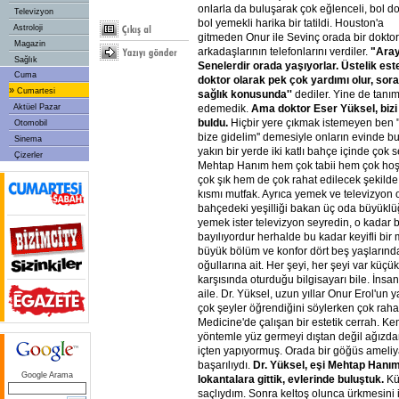
onlarla da buluşarak çok eğlenceli, bol do
Televizyon
bol yemekli harika bir tatildi. Houston'a
Astroloji
gitmeden Onur ile Sevinç orada bir doktor
Magazin
arkadaşlarının telefonlarını verdiler.
"Aray
Sağlık
Senelerdir orada yaşıyorlar. Üstelik est
Cuma
doktor olarak pek çok yardımı olur, sora
»
Cumartesi
sağlık konusunda''
dediler. Yine de tanım
Aktüel Pazar
edemedik.
Ama doktor Eser Yüksel, bizi
buldu.
Hiçbir yere çıkmak istemeyen ben "
Otomobil
bize gidelim'' demesiyle onların evinde b
Sinema
yakın bir yerde iki katlı bahçe içinde çok s
Çizerler
Mehtap Hanım hem çok tabii hem çok hoş 
çok şık hem de çok rahat edilecek şekild
kısmı mutfak. Ayrıca yemek ve televizyon 
bahçedeki yeşilliği bakan üç oda büyüklü
yemek ister televizyon seyredin, o kadar 
bayılıyordur herhalde bu kadar keyifli bir
büyük bölüm ve konfor dört beş yaşlarında
oğullarına ait. Her şeyi, her şeyi var küçü
karşısında oturduğu bilgisayarı bile. İnsa
aile. Dr. Yüksel, uzun yıllar Onur Erol'un 
çok şeyler öğrendiğini söylerken çok raha
Medicine'de çalışan bir estetik cerrah. Ke
yöntemle yüz germeyi dıştan değil ağızdan
içten yapıyormuş. Orada bir göğüs ameliy
başarılıydı.
Dr. Yüksel, eşi Mehtap Hanı
Google Arama
lokantalara gittik, evlerinde buluştuk.
Kü
saçlıydım. Sonra keltoş olunca ürkmesin