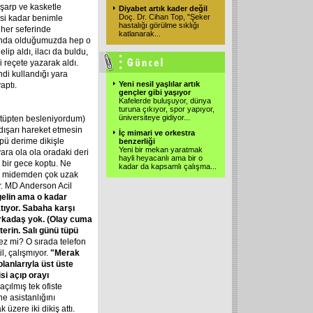
şarp ve kasketle
Diyabet artık kader değil
Doç. Dr. Cihan Top, "Şeker
isi kadar benimle
hastalığı görülme sıklığı
 her seferinde
katlanarak
...
runda olduğumuzda hep o
ip aldı, ilacı da buldu,
 reçete yazarak aldı.
di kullandığı yara
Yeni nesil yaşlılar artık
aptı.
gençler gibi yaşıyor
Kafelerde buluşuyor, dünya
turuna çıkıyor, spor yapıyor,
üniversiteye gidiyor
...
i tüpten besleniyordum)
 dışarı hareket etmesin
İç mimari ve orkestra
pü derime dikişle
benzerliği
Yeni bir mekan yaratmak
ara ola ola oradaki deri
hayli heyacanlı ama bir o
 bir gece koptu. Ne
kadar da kapsamlı çalışma
...
üp midemden çok uzak
r. MD Anderson Acil
 gelin ama o kadar
tıyor. Sabaha karşı
arkadaş yok. (Olay cuma
terin. Salı günü tüpü
z mi? O sırada telefon
il, çalışmıyor.
"Merak
lanlarıyla üst üste
isi açıp orayı
çılmış tek ofiste
e asistanlığını
üzere iki dikiş attı.