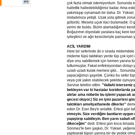
çok fazla olmak istemiyordum. Sonunda e
hallettik halledebildiğimiz kadar. Ama esk
yakınlaşıp oynamadı bir daha. Dr. Yüksel,
imdadımıza yetişti. Uzak yola gitmek zo
götürdü. Mesela uçuk ilacı bulamadık. O gel
yerini de buldu. Bizim alamadığımızı kendi
Boğazımın dışındaki yaralara kaç kere ken
iyileştirici ve ağrı kesicileriyle pansuman y
ACİL YARDIM
Hele bir seferinde (ki o sırada midemdek
mideme tüpü taktıkları yerde tüp çok içeri
diye onu sabitlemek için hemen yanına tü
tutturmuşlar. Fakat enfeksiyondan dolayı y
uzadı uzadı kulak memesi gibi... Sonunda
yapacağımızı şaşırdık. Çünkü bu sefer t
veya çok yakın olabilecek şekilde oynuyo
Servise telefon ettim.
"Vallahi isterseniz
bekleyen var ki hastalar koridorlarda ya
alırlar ama nöbette bu işlemi yapacak 
gecesi oluyor.) Siz en iyisi pazartesi gös
taktıkları ameliyathanede dikerler''
deme
eden Dr. Eser Bey'e anlattık. Ertesi gün tat
etmeyin. Size verdiğim bantların uygun o
yapıştırıp sabitleyin. Ben yarın sabah of
dikeceğim''
dedi. Ertesi gün koca binada a
Sönmez'le ben şaşkın, Dr. Yüksel, yeğenin
yaptırarak tüpün yanına bir de yedek olmak 