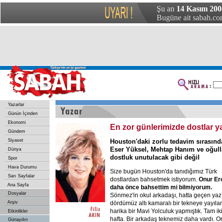
Şu an
14 Kasım 200
Bugüne ait sabah.com
Yazarlar
Günün İçinden
Ekonomi
En zor günlerimizde dostlar 
Gündem
Siyaset
Houston'daki zorlu tedavim sırasınd
Eser Yüksel, Mehtap Hanım ve oğul
Dünya
dostluk unutulacak gibi değil
Spor
Hava Durumu
Size bugün Houston'da tanıdığımız Türk
Sarı Sayfalar
dostlardan bahsetmek istiyorum.
Onur Er
Ana Sayfa
daha önce bahsettim mi bilmiyorum.
Dosyalar
Sönmez'in okul arkadaşı, hatta geçen yaz
Arşiv
dördümüz altı kamaralı bir tekneye yayıla
harika bir Mavi Yolculuk yapmıştık. Tam ik
Etkinlikler
hafta. Bir arkadaş teknemiz daha vardı. O
Günaydın