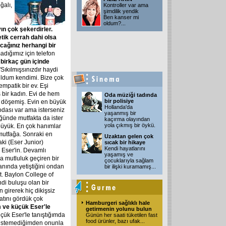
ğalı,
Kontroller var ama
şimdilik yendik
Ben kanser mi
oldum?
...
ın çok şekerdirler.
etik cerrah dahi olsa
cağınız herhangi bir
adığımız için telefon
 birkaç gün içinde
Sıkılmışsınızdır haydi
uldum kendimi. Bize çok
empatik bir ev. Eşi
bir kadın. Evi de hem
Oda müziği tadında
bir polisiye
e döşemiş. Evin en büyük
Hollanda'da
odası var ama isterseniz
yaşanmış bir
ğünde mutfakta da ister
kaçırma olayından
yola çıkmış bir öykü.
büyük. En çok hanımlar
 mutfağa. Sonraki en
Uzaktan gelen çok
ki (Eser Junior)
sıcak bir hikaye
Kendi hayatlarını
k Eser'in. Devamlı
yaşamış ve
na mutluluk geçiren bir
çocuklarıyla sağlam
yanında yetiştiğini ondan
bir ilişki kuramamış
...
t. Baylon College of
ndi buluşu olan bir
 girerek hiç dikişsiz
atını gördük çok
Hamburgeri sağlıklı hale
m ve küçük Eser'le
getirmenin yolunu bulun
çük Eser'le tanıştığımda
Günün her saati tüketilen fast
food ürünler, bazı ufak
...
i istemediğimden onunla