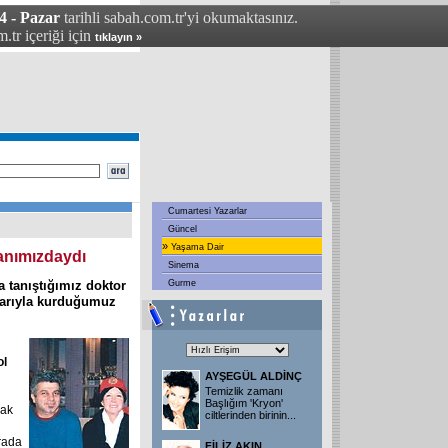
4 - Pazar
tarihli sabah.com.tr'yi okumaktasınız.
.tr içeriği için
tıklayın »
Cumartesi Yazarlar
Güncel
»
Yaşama Dair
yanımızdaydı
Sinema
a tanıştığımız doktor
Gurme
larıyla kurduğumuz
ol
AYŞEGÜL ALDİNÇ
Temizlik zamanı
Başlığım 'Kryon'
rak
ciltlerinden birinin
...
i
rada
FİLİZ AKIN