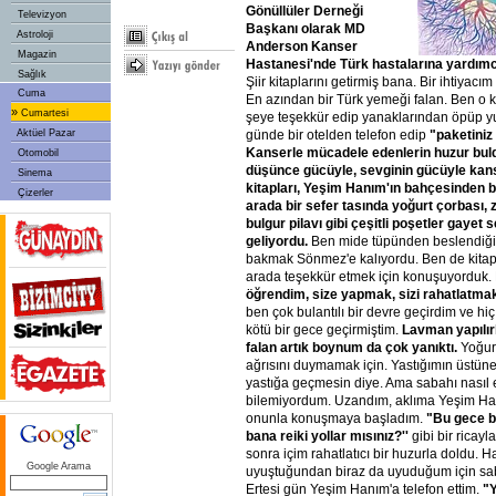
Gönüllüler Derneği
Televizyon
Başkanı olarak MD
Astroloji
Anderson Kanser
Magazin
Hastanesi'nde Türk hastalarına yardımc
Sağlık
Şiir kitaplarını getirmiş bana. Bir ihtiyacı
Cuma
En azından bir Türk yemeği falan. Ben o 
»
Cumartesi
şeye teşekkür edip yanaklarından öpüp yuk
Aktüel Pazar
günde bir otelden telefon edip
"paketiniz
Kanserle mücadele edenlerin huzur buldu
Otomobil
düşünce gücüyle, sevginin gücüyle kans
Sinema
kitapları, Yeşim Hanım'ın bahçesinden b
Çizerler
arada bir sefer tasında yoğurt çorbası, z
bulgur pilavı gibi çeşitli poşetler gayet 
geliyordu.
Ben mide tüpünden beslendiğim
bakmak Sönmez'e kalıyordu. Ben de kitap
arada teşekkür etmek için konuşuyorduk. 
öğrendim, size yapmak, sizi rahatlatma
ben çok bulantılı bir devre geçirdim ve h
kötü bir gece geçirmiştim.
Lavman yapılı
falan artık boynum da çok yanıktı.
Yoğurt
ağrısını duymamak için. Yastığımın üstüne
yastığa geçmesin diye. Ama sabahı nasıl e
bilemiyordum. Uzandım, aklıma Yeşim Ha
onunla konuşmaya başladım.
"Bu gece be
bana reiki yollar mısınız?''
gibi bir ricayl
sonra içim rahatlatıcı bir huzurla doldu. Ha
Google Arama
uyuştuğundan biraz da uyuduğum için sa
Ertesi gün Yeşim Hanım'a telefon ettim.
"Y