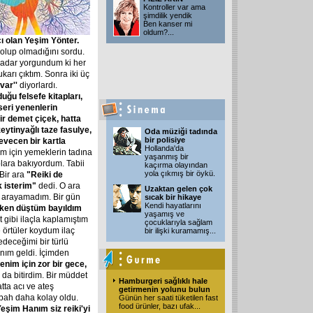
Kontroller var ama
şimdilik yendik
Ben kanser mi
oldum?
...
ı olan Yeşim Yönter.
m olup olmadığını sordu.
kadar yorgundum ki her
arı çıktım. Sonra iki üç
 var''
diyorlardı.
ğu felsefe kitapları,
eri yenenlerin
ir demet çiçek, hatta
eytinyağlı taze fasulye,
Oda müziği tadında
bir polisiye
sevecen bir kartla
Hollanda'da
 için yemeklerin tadına
yaşanmış bir
lara bakıyordum. Tabii
kaçırma olayından
yola çıkmış bir öykü.
Bir ara
"Reiki de
k isterim"
dedi. O ara
Uzaktan gelen çok
iç arayamadım. Bir gün
sıcak bir hikaye
Kendi hayatlarını
rken düştüm bayıldım
yaşamış ve
 gibi ilaçla kaplamıştım
çocuklarıyla sağlam
 örtüler koydum ilaç
bir ilişki kuramamış
...
deceğimi bir türlü
nım geldi. İçimden
nim için zor bir gece,
a da bitirdim. Bir müddet
Hamburgeri sağlıklı hale
tta acı ve ateş
getirmenin yolunu bulun
bah daha kolay oldu.
Günün her saati tüketilen fast
food ürünler, bazı ufak
...
eşim Hanım siz reiki'yi