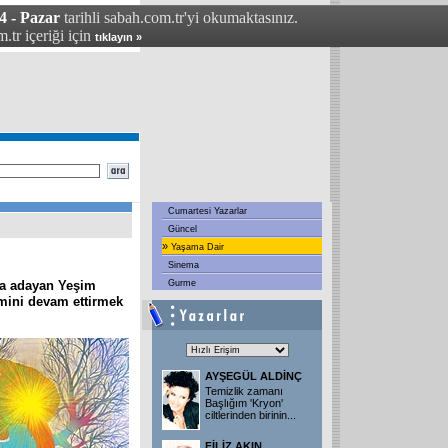
4 - Pazar
tarihli sabah.com.tr'yi okumaktasınız.
.tr içeriği için
tıklayın »
Cumartesi Yazarlar
Güncel
»
Yaşama Dair
Sinema
ra adayan Yeşim
Gurme
imini devam ettirmek
AYŞEGÜL ALDİNÇ
Temizlik zamanı
Başlığım 'Kryon'
ciltlerinden birinin
...
FİLİZ AKIN