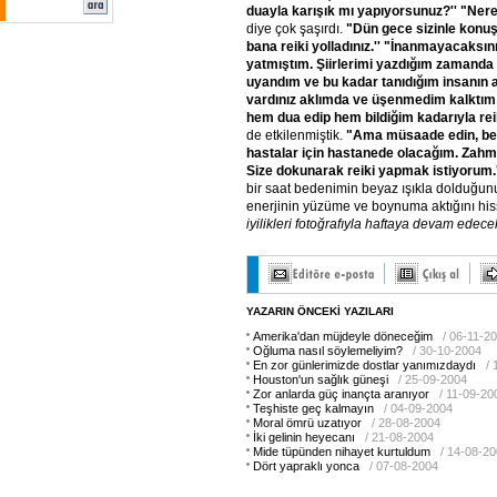
duayla karışık mı yapıyorsunuz?'' "Nere
diye çok şaşırdı.
"Dün gece sizinle konu
bana reiki yolladınız.'' "İnanmayacaksın
yatmıştım. Şiirlerimi yazdığım zamanda o
uyandım ve bu kadar tanıdığım insanın 
vardınız aklımda ve üşenmedim kalktım
hem dua edip hem bildiğim kadarıyla rei
de etkilenmiştik.
"Ama müsaade edin, ben
hastalar için hastanede olacağım. Zahm
Size dokunarak reiki yapmak istiyorum.
bir saat bedenimin beyaz ışıkla dolduğunu
enerjinin yüzüme ve boynuma aktığını his
iyilikleri fotoğrafıyla haftaya devam edece
YAZARIN ÖNCEKİ YAZILARI
Amerika'dan müjdeyle döneceğim
/ 06-11-2
Oğluma nasıl söylemeliyim?
/ 30-10-2004
En zor günlerimizde dostlar yanımızdaydı
/
Houston'un sağlık güneşi
/ 25-09-2004
Zor anlarda güç inançta aranıyor
/ 11-09-20
Teşhiste geç kalmayın
/ 04-09-2004
Moral ömrü uzatıyor
/ 28-08-2004
İki gelinin heyecanı
/ 21-08-2004
Mide tüpünden nihayet kurtuldum
/ 14-08-2
Dört yapraklı yonca
/ 07-08-2004