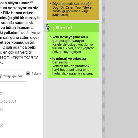
den biliyorsunuz?''
Diyabet artık kader değil
Doç. Dr. Cihan Top, "Şeker
ştum ve sanıyorum siz
hastalığı görülme sıklığı
ız Filiz Hanım erken
katlanarak
...
lduğu gibi bir dürtüyle
arasında sadece siz
 ve bütün inancımla
ki yolladım''
dedi. İkimiz
Yeni nesil yaşlılar artık
 salı günü zaten diğer
gençler gibi yaşıyor
et söz konusu değil.
Kafelerde buluşuyor, dünya
''
O salı odamda belki
turuna çıkıyor, spor yapıyor,
üniversiteye gidiyor
...
, en çok da verdiği
settim.
(Yeşim Yönter'in
İç mimari ve orkestra
k.)
benzerliği
Yeni bir mekan yaratmak
hayli heyacanlı ama bir o
kadar da kapsamlı çalışma
...
004
 16-10-2004
04
004