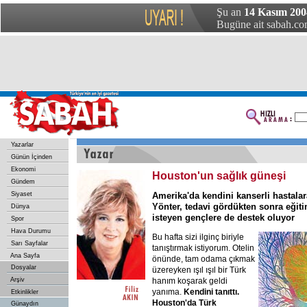
Şu an
14 Kasım 200
Bugüne ait sabah.com
Yazarlar
Günün İçinden
Ekonomi
Houston'un sağlık güneşi
Gündem
Siyaset
Amerika'da kendini kanserli hastala
Yönter, tedavi gördükten sonra eğit
Dünya
isteyen gençlere de destek oluyor
Spor
Hava Durumu
Bu hafta sizi ilginç biriyle
Sarı Sayfalar
tanıştırmak istiyorum. Otelin
Ana Sayfa
önünde, tam odama çıkmak
Dosyalar
üzereyken ışıl ışıl bir Türk
Arşiv
hanım koşarak geldi
yanıma.
Kendini tanıttı.
Etkinlikler
Houston'da Türk
Günaydın