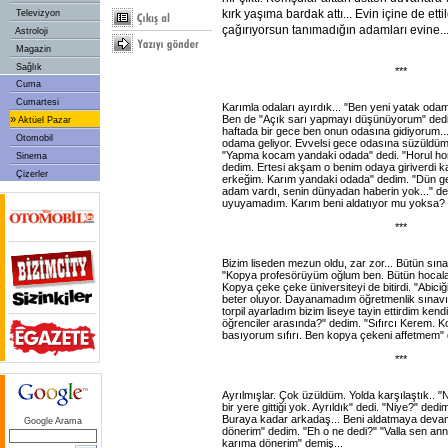
kırk yaşıma bardak attı... Evin içine de ett
Televizyon
çağırıyorsun tanımadığın adamları evine..
Astroloji
Magazin
Sağlık
***
Cuma
Cumartesi
Karımla odaları ayırdık... "Ben yeni yatak oda
Ben de "Açık sarı yapmayı düşünüyorum" dedim
»
Aktüel Pazar
haftada bir gece ben onun odasına gidiyorum..
Otomobil
odama geliyor. Evvelsi gece odasına süzüldüm.
"Yapma kocam yandaki odada" dedi. "Horul hor
Sinema
dedim. Ertesi akşam o benim odaya giriverdi kar
Çizerler
erkeğim. Karım yandaki odada" dedim. "Dün ge
adam vardı, senin dünyadan haberin yok..." d
uyuyamadım. Karım beni aldatıyor mu yoksa?
***
Bizim liseden mezun oldu, zar zor... Bütün sın
"Kopya profesörüyüm oğlum ben. Bütün hocaları
Kopya çeke çeke üniversiteyi de bitirdi. "Abic
beter oluyor. Dayanamadım öğretmenlik sınavı
torpil ayarladım bizim liseye tayin ettirdim ken
öğrenciler arasında?" dedim. "Sıfırcı Kerem. 
basıyorum sıfırı. Ben kopya çekeni affetmem" d
***
Ayrılmışlar. Çok üzüldüm. Yolda karşılaştık.. "N
bir yere gittiği yok. Ayrıldık" dedi. "Niye?" dedi
Buraya kadar arkadaş... Beni aldatmaya dev
Google Arama
dönerim" dedim. "Eh o ne dedi?" "Valla sen an
karıma dönerim" demiş...