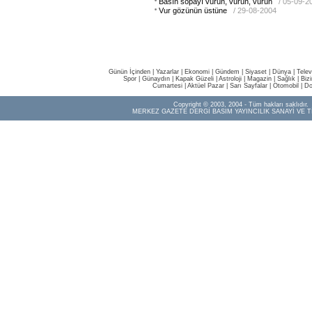
Basın sopayı vurun, vurun, vurun
/ 05-09-2
Vur gözünün üstüne
/ 29-08-2004
Günün İçinden
|
Yazarlar
|
Ekonomi
|
Gündem
|
Siyaset
|
Dünya |
Telev
Spor
|
Günaydın
|
Kapak Güzeli
|
Astroloji
|
Magazin
|
Sağlık
|
Biz
Cumartesi
|
Aktüel Pazar
|
Sarı Sayfalar
|
Otomobil
|
Do
Copyright © 2003, 2004 - Tüm hakları saklıdır.
MERKEZ GAZETE DERGİ BASIM YAYINCILIK SANAYİ VE T