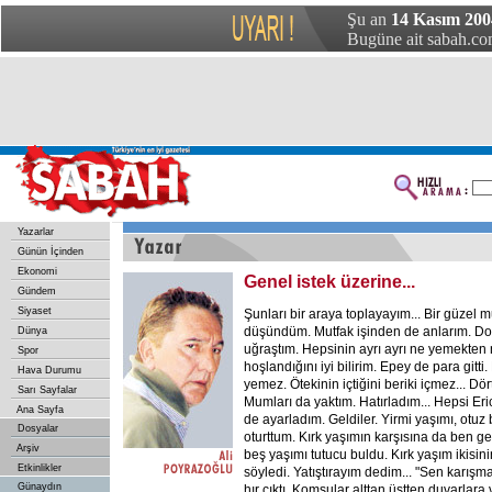
Şu an
14 Kasım 200
Bugüne ait sabah.com
Yazarlar
Günün İçinden
Ekonomi
Genel istek üzerine...
Gündem
Siyaset
Şunları bir araya toplayayım... Bir güzel 
düşündüm. Mutfak işinden de anlarım. Don
Dünya
uğraştım. Hepsinin ayrı ayrı ne yemekten
Spor
hoşlandığını iyi bilirim. Epey de para gitti.
Hava Durumu
yemez. Ötekinin içtiğini beriki içmez... Dör
Sarı Sayfalar
Mumları da yaktım. Hatırladım... Hepsi Eric
Ana Sayfa
de ayarladım. Geldiler. Yirmi yaşımı, otuz
Dosyalar
oturttum. Kırk yaşımın karşısına da ben geç
Arşiv
beş yaşımı tutucu buldu. Kırk yaşım ikisi
Etkinlikler
söyledi. Yatıştırayım dedim... "Sen karışm
Günaydın
hır çıktı. Komşular alttan üstten duvarlara 