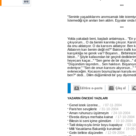
***
"Seninle yaşadıklarımı anımsamak bile istemiyo
İstemediği için anıları ben aldım. Eşyalar onda 
***
Yolda yakaladı beni, başladı anlatmaya... "En 
çıkıyorum... O da benim karımla çıkıyor. Karım
da onu aldatıyor. O da karısını aldatıyor. Ben k
Aldatırım karı benim değil mi?" Baktım trafik k
karışıklığa ne gerek var? Boşanın... Birbirinizi
bitsin..." Şöyle kafasından bir geçirdi dediklerim
heyecanı kaçar..." "Sen gene de bir düşün..." d
"Düşündüm taşındım... Sen haklısın. Boşanıyo
evleniyor." "Sen de onun karısını alıyorsun..."
evleneceğim. Kocasını boynuzlayan karıyla evl
ben?" dedi... Dilim düğümlendi bir şey diyemedi
YAZARIN ÖNCEKİ YAZILARI
Genel istek üzerine...
/ 07-11-2004
Paris'ten sevgilerle
/ 31-10-2004
Aman ruhunuzu üşütmeyin
/ 24-10-2004
Elveda dünya merhaba kainat
/ 17-10-2004
Bilesin ki seni içime gömdüm
/ 10-10-2004
Tatil dolayısıyla ömür boyu kapalıyız
/ 03-1
Milli Yasaklama Bakanlığı kurulmalı!
/ 19-09
Gelin birlikte düşünelim
/ 12-09-2004