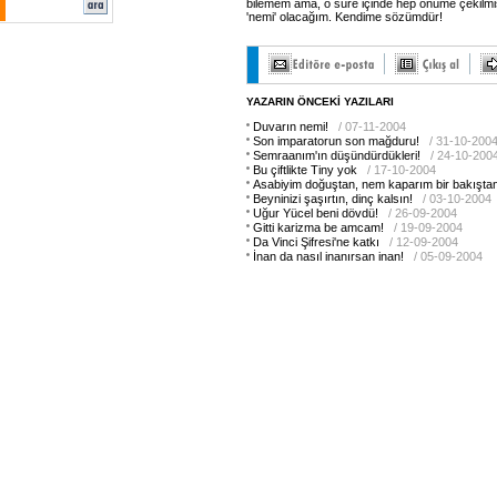
bilemem ama, o süre içinde hep önüme çekilmiş
'nemi' olacağım. Kendime sözümdür!
YAZARIN ÖNCEKİ YAZILARI
Duvarın nemi!
/ 07-11-2004
Son imparatorun son mağduru!
/ 31-10-200
Semraanım'ın düşündürdükleri!
/ 24-10-200
Bu çiftlikte Tiny yok
/ 17-10-2004
Asabiyim doğuştan, nem kaparım bir bakıştan
Beyninizi şaşırtın, dinç kalsın!
/ 03-10-2004
Uğur Yücel beni dövdü!
/ 26-09-2004
Gitti karizma be amcam!
/ 19-09-2004
Da Vinci Şifresi'ne katkı
/ 12-09-2004
İnan da nasıl inanırsan inan!
/ 05-09-2004