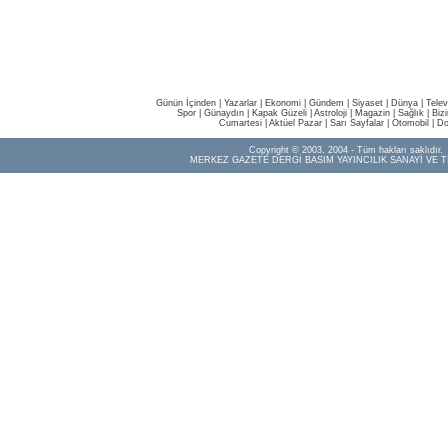
Günün İçinden
|
Yazarlar
|
Ekonomi
|
Gündem
|
Siyaset
|
Dünya |
Telev
Spor
|
Günaydın
|
Kapak Güzeli
|
Astroloji
|
Magazin
|
Sağlık
|
Biz
Cumartesi
|
Aktüel Pazar
|
Sarı Sayfalar
|
Otomobil
|
Do
Copyright © 2003, 2004 - Tüm hakları saklıdır.
MERKEZ GAZETE DERGİ BASIM YAYINCILIK SANAYİ VE T