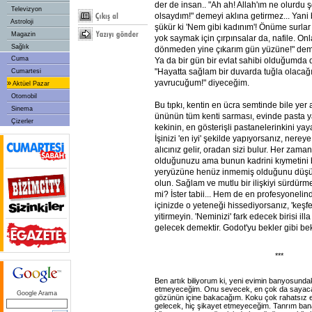
der de insan.. "Ah ah! Allah'ım ne olurdu 
Televizyon
olsaydım!" demeyi aklına getirmez... Yani
Astroloji
şükür ki 'Nem gibi kadınım'! Önüme surlar
Magazin
yok saymak için çırpınsalar da, nafile. Onl
Sağlık
dönmeden yine çıkarım gün yüzüne!" dem
Cuma
Ya da bir gün bir evlat sahibi olduğumda
"Hayatta sağlam bir duvarda tuğla olacağı
Cumartesi
yavrucuğum!" diyeceğim.
»
Aktüel Pazar
Otomobil
Bu tıpkı, kentin en ücra semtinde bile yer a
Sinema
ününün tüm kenti sarması, evinde pasta y
Çizerler
kekinin, en gösterişli pastanelerinkini yay
İşinizi 'en iyi' şekilde yapıyorsanız, nerey
alıcınız gelir, oradan sizi bulur. Her zaman 
olduğunuzu ama bunun kadrini kıymetini 
yeryüzüne henüz inmemiş olduğunu düşün
olun. Sağlam ve mutlu bir ilişkiyi sürdür
mi? İster tabii... Hem de en profesyonelin
içinizde o yeteneği hissediyorsanız, 'keş
yitirmeyin. 'Neminizi' fark edecek birisi ill
gelecek demektir. Godot'yu bekler gibi bek
***
Ben artık biliyorum ki, yeni evimin banyosundak
etmeyeceğim. Onu sevecek, en çok da sayaca
Google Arama
gözünün içine bakacağım. Koku çok rahatsız 
gelecek, hiç şikayet etmeyeceğim. Tanrım ba