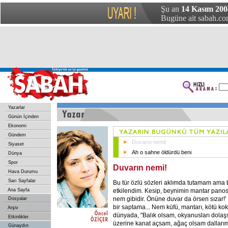
Şu an
14 Kasım 200
Bugüne ait sabah.com
Yazarlar
Günün İçinden
Ekonomi
Gündem
Duvarın nemi!
Siyaset
Ah o sahne öldürdü beni
Dünya
Spor
Duvarın nemi!
Hava Durumu
Sarı Sayfalar
Bu tür özlü sözleri aklımda tutamam ama
etkilendim. Kesip, beynimin mantar panos
Ana Sayfa
nem gibidir. Önüne duvar da örsen sızar!'
Dosyalar
bir saptama... Nem küfü, mantarı, kötü kok
Arşiv
dünyada, "Balık olsam, okyanusları dolaş
Etkinlikler
üzerine kanat açsam, ağaç olsam dallar
Günaydın