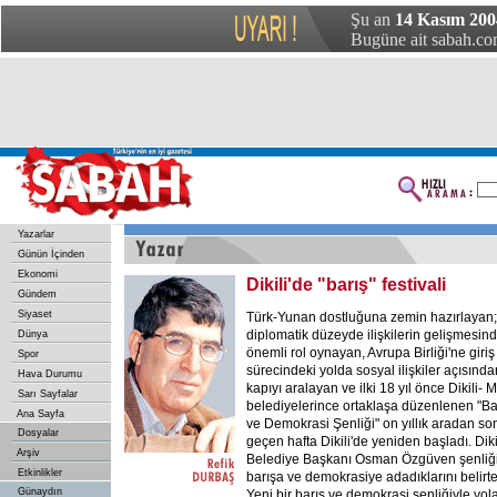
Şu an
14 Kasım 200
Bugüne ait sabah.com
Yazarlar
Günün İçinden
Ekonomi
Dikili'de "barış" festivali
Gündem
Siyaset
Türk-Yunan dostluğuna zemin hazırlayan;
diplomatik düzeyde ilişkilerin gelişmesin
Dünya
önemli rol oynayan, Avrupa Birliği'ne giriş
Spor
sürecindeki yolda sosyal ilişkiler açısında
Hava Durumu
kapıyı aralayan ve ilki 18 yıl önce Dikili- Mi
Sarı Sayfalar
belediyelerince ortaklaşa düzenlenen "Ba
Ana Sayfa
ve Demokrasi Şenliği" on yıllık aradan so
Dosyalar
geçen hafta Dikili'de yeniden başladı. Diki
Arşiv
Belediye Başkanı Osman Özgüven şenliği
Etkinlikler
barışa ve demokrasiye adadıklarını belirt
Günaydın
Yeni bir barış ve demokrasi şenliğiyle yola 