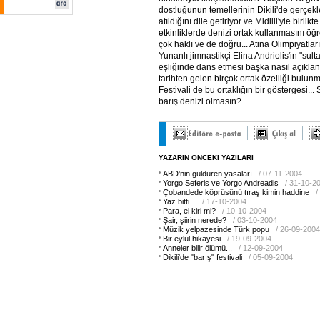
dostluğunun temellerinin Dikili'de gerçekle
atıldığını dile getiriyor ve Midilli'yle birlikt
etkinliklerde denizi ortak kullanmasını öğren
çok haklı ve de doğru... Atina Olimpiyatları
Yunanlı jimnastikçi Elina Andriolis'in "sul
eşliğinde dans etmesi başka nasıl açıklanı
tarihten gelen birçok ortak özelliği bulunm
Festivali de bu ortaklığın bir göstergesi..
barış denizi olmasın?
YAZARIN ÖNCEKİ YAZILARI
ABD'nin güldüren yasaları
/ 07-11-2004
Yorgo Seferis ve Yorgo Andreadis
/ 31-10-2
Çobandede köprüsünü tıraş kimin haddine
/
Yaz bitti...
/ 17-10-2004
Para, el kiri mi?
/ 10-10-2004
Şair, şiirin nerede?
/ 03-10-2004
Müzik yelpazesinde Türk popu
/ 26-09-2004
Bir eylül hikayesi
/ 19-09-2004
Anneler bilir ölümü...
/ 12-09-2004
Dikili'de "barış" festivali
/ 05-09-2004