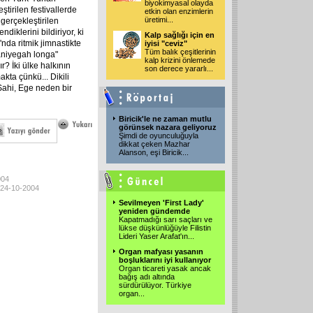
biyokimyasal olayda
ştirilen festivallerde
etkin olan enzimlerin
üretimi
...
e gerçekleştirilen
diklerini bildiriyor, ki
Kalp sağlığı için en
'nda ritmik jimnastikte
iyisi "ceviz"
Tüm balık çeşitlerinin
taniyegah longa"
kalp krizini önlemede
r? İki ülke halkının
son derece yararlı
...
akta çünkü... Dikili
. Sahi, Ege neden bir
Biricik'le ne zaman mutlu
görünsek nazara geliyoruz
Şimdi de oyunculuğuyla
dikkat çeken Mazhar
Alanson, eşi Biricik
...
004
 24-10-2004
Sevilmeyen 'First Lady'
yeniden gündemde
Kapatmadığı sarı saçları ve
lükse düşkünlüğüyle Filistin
Lideri Yaser Arafat'ın
...
Organ mafyası yasanın
boşluklarını iyi kullanıyor
Organ ticareti yasak ancak
bağış adı altında
sürdürülüyor. Türkiye
organ
...