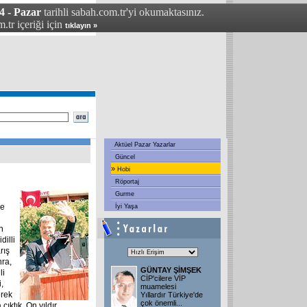
4 - Pazar
tarihli sabah.com.tr'yi okumaktasınız.
.tr içeriği için
tıklayın »
Aktüel Pazar Yazarlar
Güncel
»
Hobi
Röportaj
Gurme
de
İyi Yaşa
n
dilli
rış
nra,
GÜNTAY ŞİMŞEK
li
CİP'cilere VİP
,
muamelesi
erek
Yıllardır Türkiye'de
çok önemli
...
çıktık. On yıldır