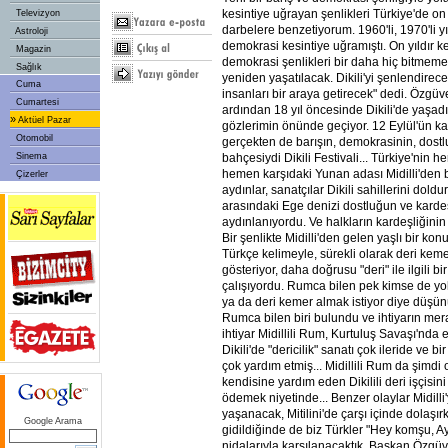
kesintiye uğrayan şenlikleri Türkiye'de on 
Televizyon
darbelere benzetiyorum. 1960'li, 1970'li y
Astroloji
demokrasi kesintiye uğramıştı. On yıldır k
Magazin
demokrasi şenlikleri bir daha hiç bitmem
Sağlık
yeniden yaşatılacak. Dikili'yi şenlendirec
Cuma
insanları bir araya getirecek" dedi. Özgü
Cumartesi
ardından 18 yıl öncesinde Dikili'de yaşadıkl
»
Aktüel Pazar
gözlerimin önünde geçiyor. 12 Eylül'ün ka
Otomobil
gerçekten de barışın, demokrasinin, dostl
Sinema
bahçesiydi Dikili Festivali... Türkiye'nin 
hemen karşıdaki Yunan adası Midilli'den 
Çizerler
aydınlar, sanatçılar Dikili sahillerini dolduru
arasındaki Ege denizi dostluğun ve kardeşl
aydınlanıyordu. Ve halkların kardeşliğinin
Bir şenlikte Midilli'den gelen yaşlı bir kon
Türkçe kelimeyle, sürekli olarak deri kemer
gösteriyor, daha doğrusu "deri" ile ilgili b
çalışıyordu. Rumca bilen pek kimse de yok.
ya da deri kemer almak istiyor diye düş
Rumca bilen biri bulundu ve ihtiyarın mer
ihtiyar Midillili Rum, Kurtuluş Savaşı'nda 
Dikili'de "dericilik" sanatı çok ileride ve bi
çok yardım etmiş... Midillili Rum da şimdi
kendisine yardım eden Dikilili deri işçisi
ödemek niyetinde... Benzer olaylar Midill
yaşanacak, Mitilini'de çarşı içinde dolaşı
Google Arama
gidildiğinde de biz Türkler "Hey komşu, Ayv
nidalarıyla karşılanacaktık. Başkan Özg