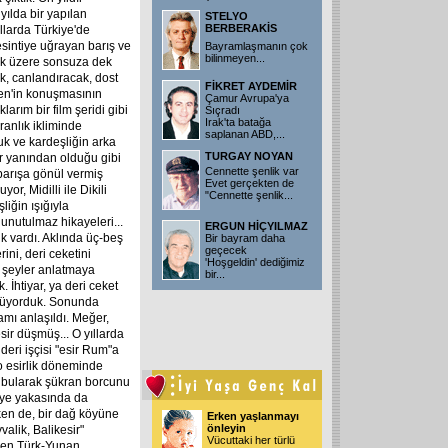
yılda bir yapılan
STELYO
BERBERAKİS
ıllarda Türkiye'de
esintiye uğrayan barış ve
Bayramlaşmanın çok
bilinmeyen
...
ek üzere sonsuza dek
ek, canlandıracak, dost
FİKRET AYDEMİR
ven'in konuşmasının
Çamur Avrupa'ya
arım bir film şeridi gibi
Sıçradı
Irak'ta batağa
ranlık ikliminde
saplanan ABD,
...
uk ve kardeşliğin arka
TURGAY NOYAN
her yanından olduğu gibi
Cennette şenlik var
barışa gönül vermiş
Evet gerçekten de
yor, Midilli ile Dikili
"Cennette şenlik
...
iğin ışığıyla
 unutulmaz hikayeleri...
ERGUN HİÇYILMAZ
uk vardı. Aklında üç-beş
Bir bayram daha
geçecek
ini, deri ceketini
'Hoşgeldin' dediğimiz
ir şeyler anlatmaya
bir
...
 İhtiyar, ya deri ceket
ünüyorduk. Sonunda
amı anlaşıldı. Meğer,
esir düşmüş... O yıllarda
r deri işçisi "esir Rum"a
 o esirlik döneminde
ni bularak şükran borcunu
i'ye yakasında da
rken de, bir dağ köyüne
Erken yaşlanmayı
önleyin
alik, Balikesir"
Vücuttaki her türlü
üven Türk-Yunan