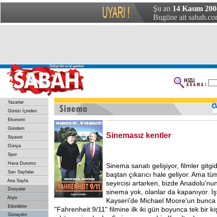
Şu an
14 Kasım 200
Bugüne ait sabah.com
Yazarlar
Günün İçinden
Ekonomi
Gündem
Sinemasız kentler
Siyaset
Dünya
Spor
Hava Durumu
Sinema sanatı gelişiyor, filmler gitgi
Sarı Sayfalar
baştan çıkarıcı hale geliyor. Ama 
Ana Sayfa
seyircisi artarken, bizde Anadolu'nu
Dosyalar
sinema yok, olanlar da kapanıyor. İşt
Arşiv
Kayseri'de Michael Moore'un bunca 
Etkinlikler
"Fahrenheit 9/11" filmine ilk iki gün boyunca tek bir ki
Günaydın