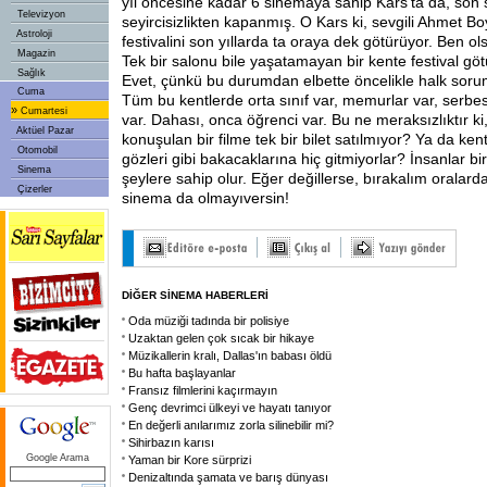
yıl öncesine kadar 6 sinemaya sahip Kars'ta da, son
Televizyon
seyircisizlikten kapanmış. O Kars ki, sevgili Ahmet B
Astroloji
festivalini son yıllarda ta oraya dek götürüyor. Ben 
Magazin
Tek bir salonu bile yaşatamayan bir kente festival g
Sağlık
Evet, çünkü bu durumdan elbette öncelikle halk sorum
Cuma
Tüm bu kentlerde orta sınıf var, memurlar var, serbes
»
Cumartesi
var. Dahası, onca öğrenci var. Bu ne meraksızlıktır ki
Aktüel Pazar
konuşulan bir filme tek bir bilet satılmıyor? Ya da ken
Otomobil
gözleri gibi bakacaklarına hiç gitmiyorlar? İnsanlar bir
Sinema
şeylere sahip olur. Eğer değillerse, bırakalım oralar
Çizerler
sinema da olmayıversin!
DİĞER SİNEMA HABERLERİ
Oda müziği tadında bir polisiye
Uzaktan gelen çok sıcak bir hikaye
Müzikallerin kralı, Dallas'ın babası öldü
Bu hafta başlayanlar
Fransız filmlerini kaçırmayın
Genç devrimci ülkeyi ve hayatı tanıyor
En değerli anılarımız zorla silinebilir mi?
Sihirbazın karısı
Google Arama
Yaman bir Kore sürprizi
Denizaltında şamata ve barış dünyası