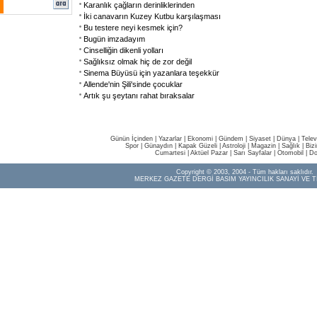
Karanlık çağların derinliklerinden
İki canavarın Kuzey Kutbu karşılaşması
Bu testere neyi kesmek için?
Bugün imzadayım
Cinselliğin dikenli yolları
Sağlıksız olmak hiç de zor değil
Sinema Büyüsü için yazanlara teşekkür
Allende'nin Şili'sinde çocuklar
Artık şu şeytanı rahat bıraksalar
Günün İçinden
|
Yazarlar
|
Ekonomi
|
Gündem
|
Siyaset
|
Dünya |
Telev
Spor
|
Günaydın
|
Kapak Güzeli
|
Astroloji
|
Magazin
|
Sağlık
|
Biz
Cumartesi
|
Aktüel Pazar
|
Sarı Sayfalar
|
Otomobil
|
Do
Copyright © 2003, 2004 - Tüm hakları saklıdır.
MERKEZ GAZETE DERGİ BASIM YAYINCILIK SANAYİ VE T