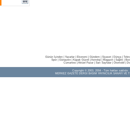
Günün İçinden
|
Yazarlar
|
Ekonomi
|
Gündem
|
Siyaset
|
Dünya |
Telev
Spor
|
Günaydın
|
Kapak Güzeli
|
Astroloji
|
Magazin
|
Sağlık
|
Biz
Cumartesi
|
Aktüel Pazar
|
Sarı Sayfalar
|
Otomobil
|
Do
Copyright © 2003, 2004 - Tüm hakları saklıdır.
MERKEZ GAZETE DERGİ BASIM YAYINCILIK SANAYİ VE T