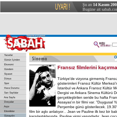
Şu an
14 Kasım 200
Bugüne ait sabah.com
Yazarlar
Günün İçinden
Ekonomi
Fransız filmlerini kaçırm
Gündem
Siyaset
Türkiye'de vizyona girmemiş Fransız 
Dünya
gösterimleri Fransız Kültür Merkezi'
Spor
İstanbul ve Ankara Fransız Kültür Me
Hava Durumu
Dergisi ve Ankara Sinema Kültürü Dern
Sarı Sayfalar
gerçekleştirilen seride bu hafta Fra
Ana Sayfa
Assayas'ın bir filmi var. "Duygusal 
Dosyalar
Perşembe günü gösterilecek. 19.30
Arşiv
film bir aşkı anlatıyor... Jean ve Pauline ilk kez bir ba
Etkinlikler
karşılaştıklarında, Pauline yirmi yaşındadır. Jean çoc
Günaydın