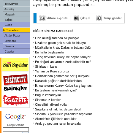
ayrılmış bir protestan papazıdır...
Televizyon
Astroloji
Magazin
Sağlık
Cuma
»
Cumartesi
DİĞER SİNEMA HABERLERİ
Aktüel Pazar
Oda müziği tadında bir polisiye
Otomobil
Uzaktan gelen çok sıcak bir hikaye
Sinema
Müzikallerin kralı, Dallas'ın babası öldü
Çizerler
Bu hafta başlayanlar
Genç devrimci ülkeyi ve hayatı tanıyor
En değerli anılarımız zorla silinebilir mi?
Sihirbazın karısı
Yaman bir Kore sürprizi
Denizaltında şamata ve barış dünyası
Karanlık çağların derinliklerinden
İki canavarın Kuzey Kutbu karşılaşması
Bu testere neyi kesmek için?
Bugün imzadayım
Sinemasız kentler
Cinselliğin dikenli yolları
Sağlıksız olmak hiç de zor değil
Sinema Büyüsü için yazanlara teşekkür
Allende'nin Şili'sinde çocuklar
Artık şu şeytanı rahat bıraksalar
Google Arama