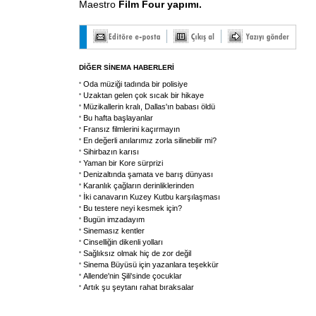
Maestro
Film Four yapımı.
DİĞER SİNEMA HABERLERİ
Oda müziği tadında bir polisiye
Uzaktan gelen çok sıcak bir hikaye
Müzikallerin kralı, Dallas'ın babası öldü
Bu hafta başlayanlar
Fransız filmlerini kaçırmayın
En değerli anılarımız zorla silinebilir mi?
Sihirbazın karısı
Yaman bir Kore sürprizi
Denizaltında şamata ve barış dünyası
Karanlık çağların derinliklerinden
İki canavarın Kuzey Kutbu karşılaşması
Bu testere neyi kesmek için?
Bugün imzadayım
Sinemasız kentler
Cinselliğin dikenli yolları
Sağlıksız olmak hiç de zor değil
Sinema Büyüsü için yazanlara teşekkür
Allende'nin Şili'sinde çocuklar
Artık şu şeytanı rahat bıraksalar