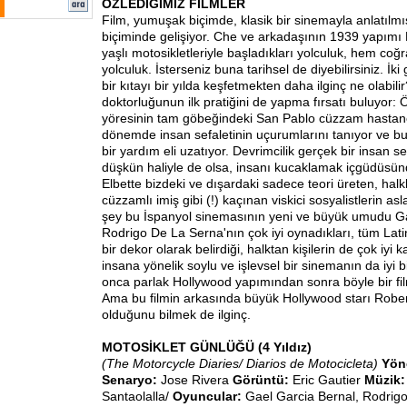
ÖZLEDİĞİMİZ FİLMLER
Film, yumuşak biçimde, klasik bir sinemayla anlatılmı
biçiminde gelişiyor. Che ve arkadaşının 1939 yapım
yaşlı motosikletleriyle başladıkları yolculuk, hem coğra
yolculuk. İsterseniz buna tarihsel de diyebilirsiniz. İk
bir kıtayı bir yılda keşfetmekten daha ilginç ne olabil
doktorluğunun ilk pratiğini de yapma fırsatı buluyor:
yöresinin tam göbeğindeki San Pablo cüzzam hastane
dönemde insan sefaletinin uçurumlarını tanıyor ve bu
bir yardım eli uzatıyor. Devrimcilik gerçek bir insan 
düşkün haliyle de olsa, insanı kucaklamak içgüdüs
Elbette bizdeki ve dışardaki sadece teori üreten, ha
cüzzamlı imiş gibi (!) kaçınan viskici sosyalistlerin as
şey bu İspanyol sinemasının yeni ve büyük umudu Ga
Rodrigo De La Serna'nın çok iyi oynadıkları, tüm Lat
bir dekor olarak belirdiği, halktan kişilerin de çok iyi k
insana yönelik soylu ve işlevsel bir sinemanın da iyi b
onca parlak Hollywood yapımından sonra böyle bir film
Ama bu filmin arkasında büyük Hollywood starı Robe
olduğunu bilmek de ilginç.
MOTOSİKLET GÜNLÜĞÜ (4 Yıldız)
(The Motorcycle Diaries/ Diarios de Motocicleta)
Yön
Senaryo:
Jose Rivera
Görüntü:
Eric Gautier
Müzik
Santaolalla/
Oyuncular:
Gael Garcia Bernal, Rodrigo