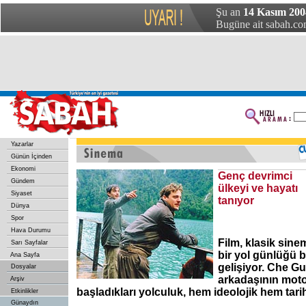
Şu an
14 Kasım 200
Bugüne ait sabah.com
Yazarlar
Günün İçinden
Ekonomi
Genç devrimci
Gündem
ülkeyi ve hayatı
Siyaset
tanıyor
Dünya
Spor
Hava Durumu
Film, klasik sine
Sarı Sayfalar
bir yol günlüğü 
Ana Sayfa
gelişiyor. Che G
Dosyalar
arkadaşının motos
Arşiv
başladıkları yolculuk, hem ideolojik hem tari
Etkinlikler
Günaydın