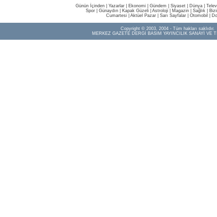
Günün İçinden
|
Yazarlar
|
Ekonomi
|
Gündem
|
Siyaset
|
Dünya |
Telev
Spor
|
Günaydın
|
Kapak Güzeli
|
Astroloji
|
Magazin
|
Sağlık
|
Biz
Cumartesi
|
Aktüel Pazar
|
Sarı Sayfalar
|
Otomobil
|
Do
Copyright © 2003, 2004 - Tüm hakları saklıdır.
MERKEZ GAZETE DERGİ BASIM YAYINCILIK SANAYİ VE T