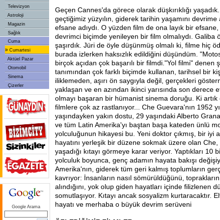
Televizyon
Geçen Cannes'da görece olarak düşkırıklığı yaşadı
Astroloji
geçtiğimiz yüzyılın, giderek tarihin yaşamını devrime
Magazin
efsane adıydı. O yüzden film de ona layık bir efsane, 
Sağlık
devrimci biçimde yenileyen bir film olmalıydı. Galiba
Cuma
şaşırdık. Jüri de öyle düşünmüş olmalı ki, filme hiç ö
»
Cumartesi
burada izlerken haksızlık edildiğini düşündüm. "Motos
Aktüel Pazar
birçok açıdan çok başarılı bir filmdi."Yol filmi" denen
Otomobil
tanımından çok farklı biçimde kullanan, tarihsel bir ki
Sinema
iliklemeden, aşırı ön saygıyla değil, gerçekleri göste
Çizerler
yaklaşan ve en azından ikinci yarısında son derece etk
olmayı başaran bir hümanist sinema doruğu. Ki artı
filmlere çok az rastlanıyor... Che Guevara'nın 1952 y
yaşındayken yakın dostu, 29 yaşındaki Alberto Granado 
ve tüm Latin Amerika'yı baştan başa kateden ünlü mo
yolculuğunun hikayesi bu. Yeni doktor çıkmış, bir iyi a
hayatını yerleşik bir düzene sokmak üzere olan Che, 
yaşadığı kıtayı görmeye karar veriyor. Yaptıkları 10 
yolculuk boyunca, genç adamın hayata bakışı değişiy
Amerika'nın, giderek tüm geri kalmış toplumların ger
kavrıyor: İnsanların nasıl sömürüldüğünü, topraklarını
alındığını, yok olup giden hayatları içinde filizlenen 
somutlaşıyor. Kıtayı ancak sosyalizm kurtaracaktır. E
hayatı ve merhaba o büyük devrim serüveni
Google Arama