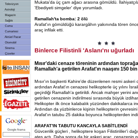
Mukata'da üç çam ağacı arasına gömüldü. İlahiyatçıl
Televizyon
'Ebediyeti simgeler' diye yorumladı.
Astroloji
Magazin
Ramallah'ta bomba: 2 ölü
Sağlık
Arafat'ın gömüldüğü karargâhın yakınında tören önce
Cuma
araç infilak etti.
Cumartesi
Aktüel Pazar
Otomobil
Sinema
Binlerce Filistinli 'Aslanı'nı uğurladı
Çizerler
Mısır'daki cenaze töreninin ardından toprağa
Ramallah'a getirilen Arafat'ın naaşını 150 bin F
Mısır'ın başkenti Kahire'de düzenlenen resmi askeri 
ardından Arafat'ın cenazesi helikopterle üç yılını İsrai
geçirdiği Ramallah'a getirildi. Ancak mahşer yerini a
getirilen cenazenin indirilmesi sırasında büyük izdih
Helikopter ilk önce kalabalık yüzünden dakikalarca i
Ardından da yüzbinlerce kişinin helikopterin çevresin
Arafat'ın tatubu 25 dakika boyunca helikopterden indi
ARAFAT'IN TABUTU KANCAYLA SABİTLENDİ
Google Arama
Güvcenlik güçleri , helikoptere koşan Filistinliler'i da
ateş açtı. Daha sonra da bir askeri araç, cenazenin gö