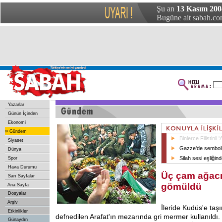
Şu an
13 Kasım 200
Bugüne ait sabah.com
Yazarlar
Günün İçinden
Ekonomi
»
Gündem
Binlerce Filistinli 
Siyaset
Gazze'de semboli
Dünya
Silah sesi eşliğinde
Spor
Hava Durumu
Üç çam ağacı
Sarı Sayfalar
gömüldü
Ana Sayfa
Dosyalar
Arşiv
İleride Kudüs'e taşı
Etkinlikler
defnedilen Arafat'ın mezarında gri mermer kullanıldı
Günaydın