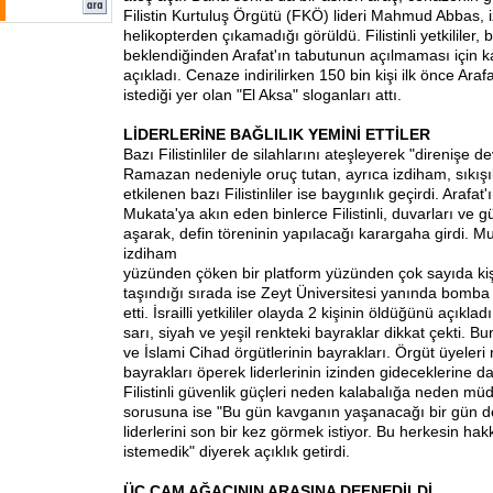
Filistin Kurtuluş Örgütü (FKÖ) lideri Mahmud Abbas,
helikopterden çıkamadığı görüldü. Filistinli yetkililer, 
beklendiğinden Arafat'ın tabutunun açılmaması için k
açıkladı. Cenaze indirilirken 150 bin kişi ilk önce Ara
istediği yer olan "El Aksa" sloganları attı.
LİDERLERİNE BAĞLILIK YEMİNİ ETTİLER
Bazı Filistinliler de silahlarını ateşleyerek "direnişe 
Ramazan nedeniyle oruç tutan, ayrıca izdiham, sıkışı
etkilenen bazı Filistinliler ise baygınlık geçirdi. Arafat
Mukata'ya akın eden binlerce Filistinli, duvarları ve gü
aşarak, defin töreninin yapılacağı karargaha girdi. Mu
izdiham
yüzünden çöken bir platform yüzünden çok sayıda kiş
taşındığı sırada ise Zeyt Üniversitesi yanında bomba y
etti. İsrailli yetkililer olayda 2 kişinin öldüğünü açıkla
sarı, siyah ve yeşil renkteki bayraklar dikkat çekti. 
ve İslami Cihad örgütlerinin bayrakları. Örgüt üyeleri 
bayrakları öperek liderlerinin izinden gideceklerine dai
Filistinli güvenlik güçleri neden kalabalığa neden mü
sorusuna ise "Bu gün kavganın yaşanacağı bir gün deği
liderlerini son bir kez görmek istiyor. Bu herkesin h
istemedik" diyerek açıklık getirdi.
ÜÇ ÇAM AĞACININ ARASINA DEFNEDİLDİ