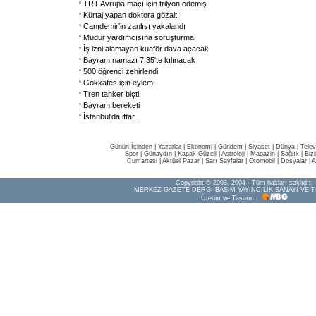
TRT Avrupa maçı için trilyon ödemiş
Kürtaj yapan doktora gözaltı
Canıdemir'in zanlısı yakalandı
Müdür yardımcısına soruşturma
İş izni alamayan kuaför dava açacak
Bayram namazı 7.35'te kılınacak
500 öğrenci zehirlendi
Gökkafes için eylem!
Tren tanker biçti
Bayram bereketi
İstanbul'da iftar...
Günün İçinden
|
Yazarlar
|
Ekonomi
|
Gündem
|
Siyaset
|
Dünya |
Telev
Spor
|
Günaydın
|
Kapak Güzeli
|
Astroloji
|
Magazin
|
Sağlık
|
Biz
Cumartesi
|
Aktüel Pazar
|
Sarı Sayfalar
|
Otomobil
|
Dosyalar
|
A
Copyright © 2003, 2004 - Tüm hakları saklıdır.
MERKEZ GAZETE DERGİ BASIM YAYINCILIK SANAYİ VE T
Üretim ve Tasarım