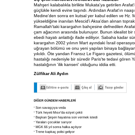
Mahşeri kalabalıkla birlikte Mukata'ya getirilen Arafat
güçlükle kendi evine taşındı. Ardından Arafat'ın naaş
Medine'den sonra en kutsal yer kabul edilen ve Hz.
yükseldiğine inanılan Mescid'i Aksa'dan alınan toprakl
Ramallah'taki karargahın bahçesine defnedilen Arafat
çam ağacının arasında bulunuyor. Bunun idealist bir
ebedi hayatı anlattığı ifade ediliyor. Sabaha kadar s
karargahın 2002 yılının Mart ayındaki İsrail operasy
uğrayan bölümü ve onu yeni yapılan binaya bağlaya
yıkıldı. Öte yandan Fransız Le Figaro gazetesi, ölü
hastalığı nedeniyle bir süredir Paris'te tedavi gören Y
hastalığının 'ilik kanseri' olduğunu iddia etti.
Zülfikar Ali Aydın
DİĞER GÜNDEM HABERLERİ
Son savaşçıya veda
Türk heyeti Mısır'da eziyet çekti
Başkan Şeşen hayatına son vermek istedi
Yaraları çocuklar sarıyor
MGK 66 yıl sonra halka açılıyor
Trene kapkaç polisi geliyor