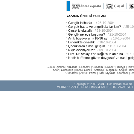
YAZARIN ÖNCEKİ YAZILARI
Gençlik intiharları
/ 28-10-2004
Gerçek hasta ve engelli olanlar kim?
/ 25-1
Cinsel isteksizlik
/ 23-10-2004
Gençlik nereye koşuyor?
/ 21-10-2004
Artık büyüyorum (18-36 ay)
/ 18-10-2004
Ergenlikte cinsellik
/ 16-10-2004
Çocuklarda cinsel gelişim
/ 11-10-2004
Niçin evleniyoruz?
/ 09-10-2004
Prof. Dr. Atalay Yörükoğlu'nun anısına
/ 07-
Nedir bu "temel güven duygusu" ve nasıl geliş
Günün İçinden
|
Yazarlar
|
Ekonomi
|
Gündem
|
Siyaset
|
Dünya |
Telev
Spor
|
Günaydın
|
Kapak Güzeli
|
Astroloji
|
Magazin
|
Sağlık
|
Biz
Cumartesi
|
Aktüel Pazar
|
Sarı Sayfalar
|
Otomobil
|
Do
Copyright © 2003, 2004 - Tüm hakları saklıdır.
MERKEZ GAZETE DERGİ BASIM YAYINCILIK SANAYİ VE T