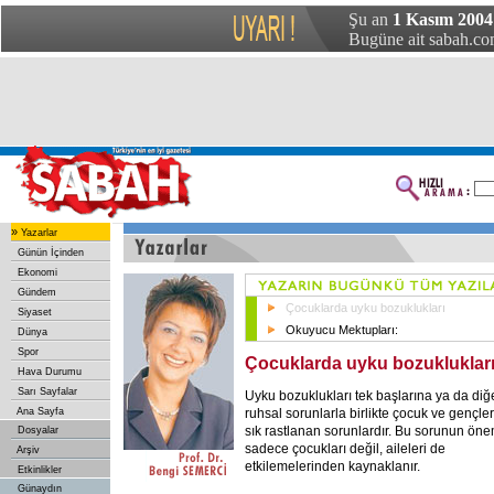
Şu an
1 Kasım 2004 
Bugüne ait sabah.com
»
Yazarlar
Günün İçinden
Ekonomi
Gündem
Çocuklarda uyku bozuklukları
Siyaset
Okuyucu Mektupları:
Dünya
Spor
Çocuklarda uyku bozukluklar
Hava Durumu
Sarı Sayfalar
Uyku bozuklukları tek başlarına ya da diğ
ruhsal sorunlarla birlikte çocuk ve gençle
Ana Sayfa
sık rastlanan sorunlardır. Bu sorunun öne
Dosyalar
sadece çocukları değil, aileleri de
Arşiv
etkilemelerinden kaynaklanır.
Etkinlikler
Günaydın