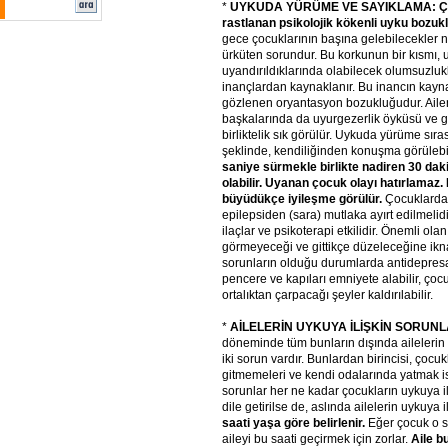
*
UYKUDA YÜRÜME VE SAYIKLAMA: Çoc
rastlanan psikolojik kökenli uyku bozuk
gece çocuklarının başına gelebilecekler n
ürküten sorundur. Bu korkunun bir kısmı, 
uyandırıldıklarında olabilecek olumsuzlukl
inançlardan kaynaklanır. Bu inancın kayna
gözlenen oryantasyon bozukluğudur. Aile
başkalarında da uyurgezerlik öyküsü ve gec
birliktelik sık görülür. Uykuda yürüme sı
şeklinde, kendiliğinden konuşma görülebil
saniye sürmekle birlikte nadiren 30 daki
olabilir. Uyanan çocuk olayı hatırlamaz
büyüdükçe iyileşme görülür.
Çocuklarda
epilepsiden (sara) mutlaka ayırt edilmelid
ilaçlar ve psikoterapi etkilidir. Önemli ola
görmeyeceği ve gittikçe düzeleceğine ikna
sorunların olduğu durumlarda antidepresanla
pencere ve kapıları emniyete alabilir, çocu
ortalıktan çarpacağı şeyler kaldırılabilir.
*
AİLELERİN UYKUYA İLİŞKİN SORUNL
döneminde tüm bunların dışında ailelerin 
iki sorun vardır. Bunlardan birincisi, çoc
gitmemeleri ve kendi odalarında yatmak i
sorunlar her ne kadar çocukların uykuya il
dile getirilse de, aslında ailelerin uykuya i
saati yaşa göre belirlenir.
Eğer çocuk o s
aileyi bu saati geçirmek için zorlar.
Aile b