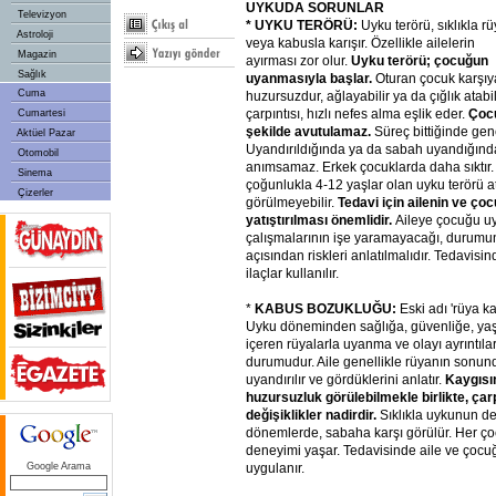
UYKUDA SORUNLAR
Televizyon
* UYKU TERÖRÜ:
Uyku terörü, sıklıkla r
Astroloji
veya kabusla karışır. Özellikle ailelerin
Magazin
ayırması zor olur.
Uyku terörü; çocuğun
Sağlık
uyanmasıyla başlar.
Oturan çocuk karşıy
Cuma
huzursuzdur, ağlayabilir ya da çığlık atabil
çarpıntısı, hızlı nefes alma eşlik eder.
Çocu
Cumartesi
şekilde avutulamaz.
Süreç bittiğinde gene
Aktüel Pazar
Uyandırıldığında ya da sabah uyandığında
Otomobil
anımsamaz. Erkek çocuklarda daha sıktır
Sinema
çoğunlukla 4-12 yaşlar olan uyku terörü at
Çizerler
görülmeyebilir.
Tedavi için ailenin ve ço
yatıştırılması önemlidir.
Aileye çocuğu u
çalışmalarının işe yaramayacağı, durumu
açısından riskleri anlatılmalıdır. Tedavi
ilaçlar kullanılır.
*
KABUS BOZUKLUĞU:
Eski adı 'rüya k
Uyku döneminden sağlığa, güvenliğe, yaşa
içeren rüyalarla uyanma ve olayı ayrıntıla
durumudur. Aile genellikle rüyanın sonun
uyandırılır ve gördüklerini anlatır.
Kaygısı
huzursuzluk görülebilmekle birlikte, çarpı
değişiklikler nadirdir.
Sıklıkla uykunun der
dönemlerde, sabaha karşı görülür. Her ço
deneyimi yaşar. Tedavisinde aile ve çocuğ
uygulanır.
Google Arama