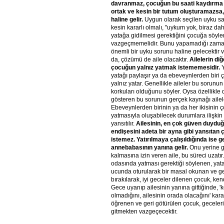
davranmaz, çocuğun bu saati kaydırma g
ortak ve kesin bir tutum oluşturamazsa,
haline gelir.
Uygun olarak seçilen uyku sa
kesin kararlı olmalı, "uykum yok, biraz dah
yatağa gidilmesi gerektiğini çocuğa söyle
vazgeçmemelidir. Bunu yapamadığı zama
önemli bir uyku sorunu haline gelecektir
da, çözümü de aile olacaktır.
Ailelerin di
çocuğun yalnız yatmak istememesidir.
yatağı paylaşır ya da ebeveynlerden biri 
yalnız yatar. Genellikle aileler bu sorun
korkuları olduğunu söyler. Oysa özellikle
gösteren bu sorunun gerçek kaynağı ailele
Ebeveynlerden birinin ya da her ikisinin 
yatmasıyla oluşabilecek durumlara ilişkin
yansıtılır.
Ailesinin, en çok güven duyduğu
endişesini adeta bir ayna gibi yansıtan
istemez. Yatırılmaya çalışıldığında ise
annebabasının yanına gelir.
Onu yerine 
kalmasına izin veren aile, bu süreci uzatır
odasında yatması gerektiği söylenen, yat
ucunda oturularak bir masal okunan ve g
bırakılarak, iyi geceler dilenen çocuk, ke
Gece uyanıp ailesinin yanına gittiğinde, '
olmadığını, ailesinin orada olacağını' karar
öğrenen ve geri götürülen çocuk, geceler
gitmekten vazgeçecektir.