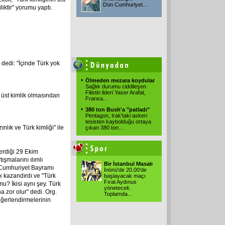
Dün Cumhuriyet
...
liktir" yorumu yaptı.
 dedi: "İçinde Türk yok
Ölmeden mezara koydular
Sağlık durumu ciddileşen
Filistin lideri Yaser Arafat,
 üst kimlik olmasından
Fransa
...
380 ton Bush'a "patladı"
Pentagon, Irak'taki askeri
tesisten kaybolduğu ortaya
ık ve Türk kimliği" ile
çıkan 380 ton
...
rdiği 29 Ekim
ışmalarını ılımlı
Bir İstanbul Masalı
 Cumhuriyet Bayramı
İnönü'de 20.00'de
k kazandırdı ve "Türk
başlayacak maçı
Fırat Aydınus
mu? İkisi aynı şey. Türk
yönetecek.
 zor olur" dedi. Org.
Toplamda
...
eğerlendirmelerinin