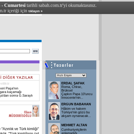
 - Cumartesi
tarihli sabah.com.tr'yi okumaktasınız.
.tr içeriği için
tıklayın »
ERDAL ŞAFAK
liliktir
Roma, Chirac,
keri Paşa'nın
Brüksel
igara kaçamağı
Çapkın Papa 10'uncu
a'dan sonra G.Saraylı
Innocente'nin
...
ERGUN BABAHAN
Hâkim ve hakem
Türkiye'nin gözü bu
akşam oynanacak
...
MEHMET ALTAN
zınlık ve Türk kimliği"
Cumhuriyetçilerin
anlamadığı..
ök, "Türk kimliğinin üst