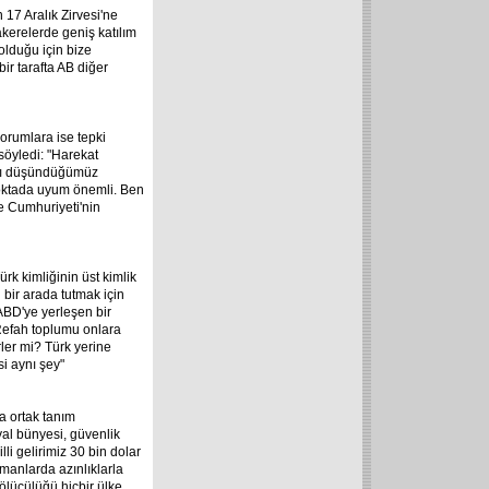
 17 Aralık Zirvesi'ne
kerelerde geniş katılım
olduğu için bize
ir tarafta AB diğer
yorumlara ise tepki
söyledi: "Harekat
klı düşündüğümüz
oktada uyum önemli. Ben
e Cumhuriyeti'nin
rk kimliğinin üst kimlik
bir arada tutmak için
ABD'ye yerleşen bir
 Refah toplumu onlara
ler mi? Türk yerine
si aynı şey"
ma ortak tanım
al bünyesi, güvenlik
lli gelirimiz 30 bin dolar
manlarda azınlıklarla
 Bölücülüğü hiçbir ülke