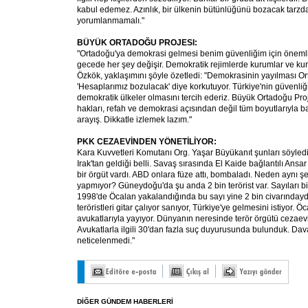
kabul edemez. Azınlık, bir ülkenin bütünlüğünü bozacak tarzd
yorumlanmamalı."
BÜYÜK ORTADOĞU PROJESI:
"Ortadoğu'ya demokrasi gelmesi benim güvenliğim için önemli. 
gecede her şey değişir. Demokratik rejimlerde kurumlar ve kura
Özkök, yaklaşımını şöyle özetledi: "Demokrasinin yayılması Ort
'Hesaplarımız bozulacak' diye korkutuyor. Türkiye'nin güvenliğ
demokratik ülkeler olmasını tercih ederiz. Büyük Ortadoğu Pro
hakları, refah ve demokrasi açısından değil tüm boyutlarıyla b
arayış. Dikkatle izlemek lazım."
PKK CEZAEVİNDEN YÖNETİLİYOR:
Kara Kuvvetleri Komutanı Org. Yaşar Büyükanıt şunları söyledi:
Irak'tan geldiği belli. Savaş sırasında El Kaide bağlantılı Ansa
bir örgüt vardı. ABD onlara füze attı, bombaladı. Neden aynı 
yapmıyor? Güneydoğu'da şu anda 2 bin terörist var. Sayıları bir
1998'de Öcalan yakalandığında bu sayı yine 2 bin civarındaydı.
teröristleri gitar çalıyor sanıyor, Türkiye'ye gelmesini istiyor. Öc
avukatlarıyla yayıyor. Dünyanın neresinde terör örgütü cezaev
Avukatlarla ilgili 30'dan fazla suç duyurusunda bulunduk. Da
neticelenmedi."
DİĞER GÜNDEM HABERLERİ