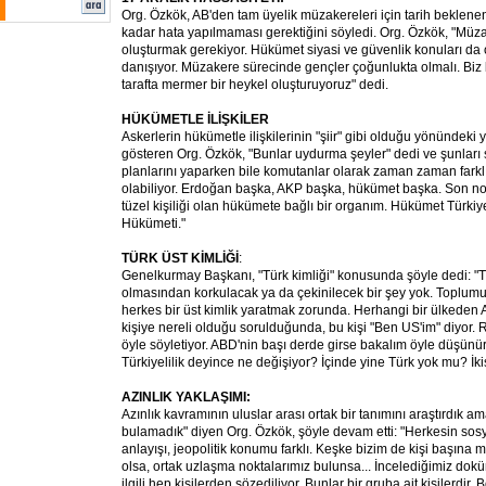
Org. Özkök, AB'den tam üyelik müzakereleri için tarih beklenen
kadar hata yapılmaması gerektiğini söyledi. Org. Özkök, "Müza
oluşturmak gerekiyor. Hükümet siyasi ve güvenlik konuları da 
danışıyor. Müzakere sürecinde gençler çoğunlukta olmalı. Biz b
tarafta mermer bir heykel oluşturuyoruz" dedi.
HÜKÜMETLE İLİŞKİLER
Askerlerin hükümetle ilişkilerinin "şiir" gibi olduğu yönündeki 
gösteren Org. Özkök, "Bunlar uydurma şeyler" dedi ve şunları 
planlarını yaparken bile komutanlar olarak zaman zaman far
olabiliyor. Erdoğan başka, AKP başka, hükümet başka. Son n
tüzel kişiliği olan hükümete bağlı bir organım. Hükümet Türkiy
Hükümeti."
TÜRK ÜST KİMLİĞİ
:
Genelkurmay Başkanı, "Türk kimliği" konusunda şöyle dedi: "Tü
olmasından korkulacak ya da çekinilecek bir şey yok. Toplumu 
herkes bir üst kimlik yaratmak zorunda. Herhangi bir ülkeden 
kişiye nereli olduğu sorulduğunda, bu kişi "Ben US'im" diyor.
öyle söyletiyor. ABD'nin başı derde girse bakalım öyle düşünür
Türkiyelilik deyince ne değişiyor? İçinde yine Türk yok mu? İki
AZINLIK YAKLAŞIMI:
Azınlık kavramının uluslar arası ortak bir tanımını araştırdık a
bulamadık" diyen Org. Özkök, şöyle devam etti: "Herkesin sosy
anlayışı, jeopolitik konumu farklı. Keşke bizim de kişi başına mi
olsa, ortak uzlaşma noktalarımız bulunsa... İncelediğimiz dokü
ilgili hep kişilerden sözediliyor. Bunlar bir gruba ait kişilerdir.