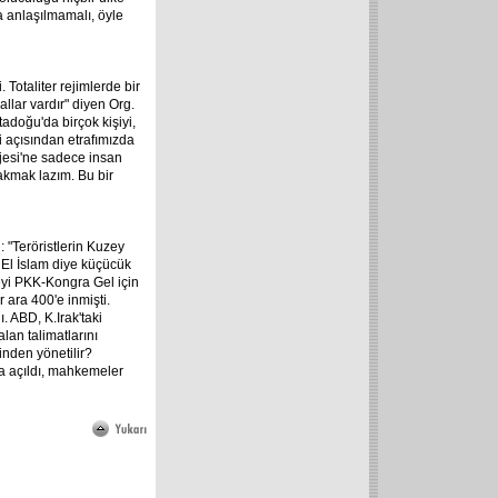
a anlaşılmamalı, öyle
Totaliter rejimlerde bir
llar vardır" diyen Org.
adoğu'da birçok kişiyi,
i açısından etrafımızda
jesi'ne sadece insan
akmak lazım. Bu bir
 "Teröristlerin Kuzey
r El İslam diye küçücük
şeyi PKK-Kongra Gel için
 ara 400'e inmişti.
 ABD, K.Irak'taki
alan talimatlarını
inden yönetilir?
va açıldı, mahkemeler