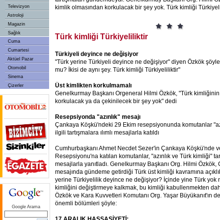
Televizyon
kimlik olmasından korkulacak bir şey yok. Türk kimliği Türkiyeli
Astroloji
Magazin
Sağlık
Türk kimliği Türkiyeliliktir
Cuma
Cumartesi
Türkiyeli deyince ne değişiyor
Aktüel Pazar
"Türk yerine Türkiyeli deyince ne değişiyor" diyen Özkök şöyle
Otomobil
mu? İkisi de aynı şey. Türk kimliği Türkiyeliliktir"
Sinema
Üst kimlikten korkulmamalı
Çizerler
Genelkurmay Başkanı Orgeneral Hilmi Özkök, "Türk kimliğinin
korkulacak ya da çekinilecek bir şey yok" dedi
Resepsiyonda "azınlık" mesajı
Çankaya Köşkü'ndeki 29 Ekim resepsiyonunda komutanlar "azınl
ilgili tartışmalara ılımlı mesajlarla katıldı
Cumhurbaşkanı Ahmet Necdet Sezer'in Çankaya Köşkü'nde ve
Resepsiyonu'na katılan komutanlar, "azınlık ve Türk kimliği" tart
mesajlarla yanıtladı. Genelkurmay Başkanı Org. Hilmi Özkök,
mesajında gündeme getirdiği Türk üst kimliği kavramına açıklı
yerine Türkiyelilik deyince ne değişiyor? İçinde yine Türk yok 
kimliğini değiştirmeye kalkmak, bu kimliği kabullenmekten daha
Özkök ve Kara Kuvvetleri Komutanı Org. Yaşar Büyükanıt'ın d
önemli bölümleri şöyle:
Google Arama
17 ARALIK HASSASİYETİ: