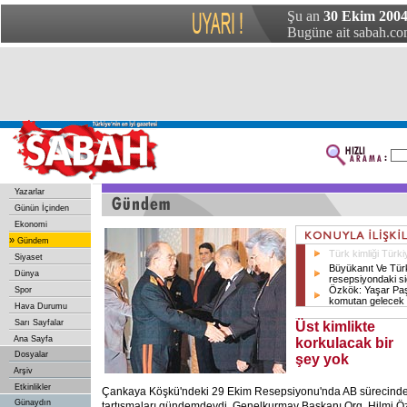
Şu an
30 Ekim 2004
Bugüne ait sabah.com
Yazarlar
Günün İçinden
Ekonomi
»
Gündem
Türk kimliği Türkiye
Siyaset
Büyükanıt Ve Tür
Dünya
resepsiyondaki s
Özkök: Yaşar Paş
Spor
komutan gelecek
Hava Durumu
Sarı Sayfalar
Üst kimlikte
Ana Sayfa
korkulacak bir
Dosyalar
şey yok
Arşiv
Etkinlikler
Çankaya Köşkü'ndeki 29 Ekim Resepsiyonu'nda AB sürecinde "A
Günaydın
tartışmaları gündemdeydi. Genelkurmay Başkanı Org. Hilmi Özk