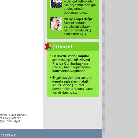
F.Bahçeli futbolcular
Sakarya maçında gol
sevinçlerinde
doğumgününü
...
Pierre engel değil
Son iki haftada
sergilediği yüksek
performansla alkış
alan Emre Aşık,
...
Berlin'de kapalı kapılar
ardında üçlü AB zirvesi
Fransa Cumhurbaşkanı
Chirac, basın toplantısına
katılmaktan kaçınınca
...
Entel devşirmeler antetli
kağıda salyalarını akıttı
AKP'li Sarıbaş, "Entel
devşirmeler amacına ulaştı,
Kandil dağında
...
izyon
|
Hava Durumu
im City
|
Çizerler
rşiv
|
Ana Sayfa
İCARET A.Ş.