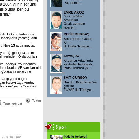
"Siz benim
...
da 2004 yılının sonunu
lmış olursa, ben bu
EMRE AKÖZ
irim."
Yeni Lira'daki
Atatürkler
Ocak ayından
itibaren
...
REFİK DURBAŞ
lir. Peki bu hatalar niye
ideolojilerin yarattığı akıl
Şiirin onuru: Gülten
Akın
tı? Niye
13
ayda maytap
İlk kitabı "Rüzgar
...
yazdığı gibi Çölaşan'ın
SAVAŞ AY
irimlerinden. O da bunları
Akdamar Adası'nda
. İdeolojik tavır hemen
kaybolan Polonyalı...
demokratlar, AB yanlıları gibi
Rafal Jedraszyk
...
sa Çölaşan'a göre yine
SAİT GÜRSOY
n hangi yöne doğru
Haydi... Kitap Fuarı'na
aşan baltayı taşa vurdu.
gidelim
 "Anırırım" ya da "Kendimi
TÜYAP ile Türkiye
...
Krizin belgesi
/ 20-10-2004