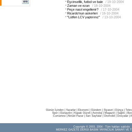
Eşcinsellik, futbol ve bale
/ 19-10-2004
Zaman ve ezan
/ 18-10-2004
Peçe nasıl engellenir?
/ 17-10-2004
Ricardo'nun askerleri
/ 16-10-2004
"Lütfen LCV yaptırınız"
/ 13-10-2004
Günün İçinden
|
Yazarlar
|
Ekonomi
|
Gündem
|
Siyaset
|
Dünya |
Telev
Spor
|
Günaydın
|
Kapak Güzeli
|
Astroloji
|
Magazin
|
Sağlık
|
Biz
Cumartesi
|
Aktüel Pazar
|
Sarı Sayfalar
|
Otomobil
|
Dosyalar
|
A
Copyright © 2003, 2004 - Tüm hakları saklıdır.
MERKEZ GAZETE DERGİ BASIM YAYINCILIK SANAYİ VE T