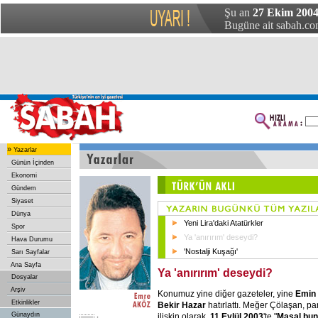
Şu an
27 Ekim 200
Bugüne ait sabah.com
»
Yazarlar
Günün İçinden
Ekonomi
Gündem
Siyaset
Dünya
Yeni Lira'daki Atatürkler
Spor
Ya 'anırırım' deseydi?
Hava Durumu
'Nostalji Kuşağı'
Sarı Sayfalar
Ana Sayfa
Ya 'anırırım' deseydi?
Dosyalar
Arşiv
Konumuz yine diğer gazeteler, yine
Emin
Etkinlikler
Bekir Hazar
hatırlattı. Meğer Çölaşan, p
Günaydın
ilişkin olarak,
11 Eylül 2003
'te "
Masal bun