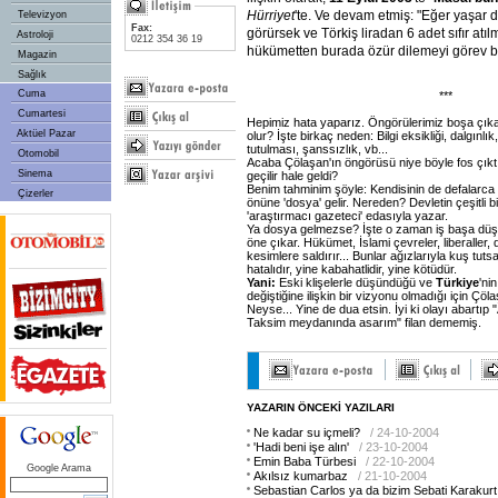
Hürriyet
'te. Ve devam etmiş: "Eğer yaşar 
Televizyon
Fax:
görürsek ve Törkiş liradan 6 adet sıfır atı
Astroloji
0212 354 36 19
hükümetten burada özür dilemeyi görev bil
Magazin
Sağlık
Cuma
***
Cumartesi
Hepimiz hata yaparız. Öngörülerimiz boşa çıkabi
Aktüel Pazar
olur? İşte birkaç neden: Bilgi eksikliği, dalgınlık, 
tutulması, şanssızlık, vb...
Otomobil
Acaba Çölaşan'ın öngörüsü niye böyle fos çık
Sinema
geçilir hale geldi?
Benim tahminim şöyle: Kendisinin de defalarca 
Çizerler
önüne 'dosya' gelir. Nereden? Devletin çeşitli b
'araştırmacı gazeteci' edasıyla yazar.
Ya dosya gelmezse? İşte o zaman iş başa düşer
öne çıkar. Hükümet, İslami çevreler, liberaller, 
kesimlere saldırır... Bunlar ağızlarıyla kuş tut
hatalıdır, yine kabahatlidir, yine kötüdür.
Yani:
Eski klişelerle düşündüğü ve
Türkiye
'ni
değiştiğine ilişkin bir vizyonu olmadığı için Çöl
Neyse... Yine de dua etsin. İyi ki olayı abartıp
Taksim meydanında asarım" filan dememiş.
YAZARIN ÖNCEKİ YAZILARI
Ne kadar su içmeli?
/ 24-10-2004
'Hadi beni işe alın'
/ 23-10-2004
Emin Baba Türbesi
/ 22-10-2004
Google Arama
Akılsız kumarbaz
/ 21-10-2004
Sebastian Carlos ya da bizim Sebati Karakurt