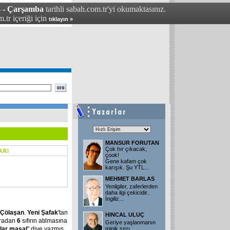
4 - Çarşamba
tarihli sabah.com.tr'yi okumaktasınız.
.tr içeriği için
tıklayın »
MANSUR FORUTAN
Çok hır çıkacak,
çook!
Gene kafam çok
karışık. Şu YTL
...
MEHMET BARLAS
Yenilgiler, zaferlerden
daha ilgi çekicidir..
İngiliz
...
 Çölaşan
.
Yeni Şafak
'tan
HINCAL ULUÇ
aradan
6
sıfırın atılmasına
Geriye yaşlanmanın
lar masal
" diye yazmış
minik sırrı..