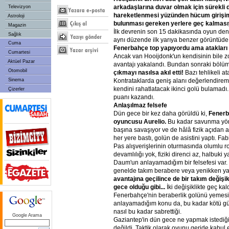
arkadaşlarına duvar olmak için sürekli 
Televizyon
hareketlenmesi yüzünden hücum girişim
Astroloji
bulunması gereken yerlere geç kalması
Magazin
İlk devrenin son 15 dakikasında oyun denge
Sağlık
aynı düzende ilk yarıya benzer görüntüde
Cuma
Fenerbahçe top yapıyordu ama atakları g
Cumartesi
Ancak van Hooijdonk'un kendisinin bile zo
Aktüel Pazar
avantajı yakalandı. Bundan sonraki böl
Otomobil
çıkmayı nasılsa akıl etti!
Bazı tehlikeli at
Sinema
Kontrataklarda geniş alanı değerlendir
kendini rahatlatacak ikinci golü bulamadı
Çizerler
puanı kazandı.
Anlaşılmaz felsefe
Dün gece bir kez daha görüldü ki,
Fenerb
oyuncusu Aurelio.
Bu kadar savunma yönü
başına savaşıyor ve de hâlâ fizik açıdan 
her yere bastı, golün de asistini yaptı. Fa
Pas alışverişlerinin oturmasında olumlu r
devamlılığı yok, fiziki direnci az, halbuki 
Daum'un anlayamadığım bir felsefesi var. 
genelde takım berabere veya yenikken ya
avantajına geçilince de bir takım değişik
gece olduğu gibi...
İki değişiklikte geç ka
Fenerbahçe'nin beraberlik golünü yemesi iş
anlayamadığım konu da, bu kadar kötü g
nasıl bu kadar sabrettiği.
Google Arama
Gaziantep'in dün gece ne yapmak istedi
değildi. Taktik olarak oyunu geride kabul