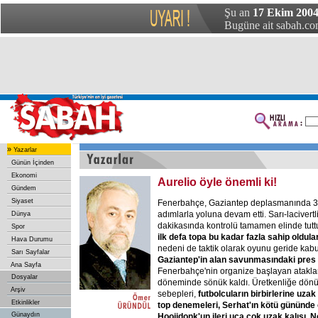
Şu an
17 Ekim 2004
Bugüne ait sabah.com
»
Yazarlar
Günün İçinden
Ekonomi
Aurelio öyle önemli ki!
Gündem
Siyaset
Fenerbahçe, Gaziantep deplasmanında 3
adımlarla yoluna devam etti. Sarı-lacivertli 
Dünya
dakikasında kontrolü tamamen elinde tutt
Spor
ilk defa topa bu kadar fazla sahip oldula
Hava Durumu
nedeni de taktik olarak oyunu geride kabu
Sarı Sayfalar
Gaziantep'in alan savunmasındaki pres y
Ana Sayfa
Fenerbahçe'nin organize başlayan atakla
Dosyalar
döneminde sönük kaldı. Üretkenliğe dön
Arşiv
sebepleri,
futbolcuların birbirlerine uzak
Etkinlikler
top denemeleri, Serhat'ın kötü gününde
Günaydın
Hooijdonk'un ileri uca çok uzak kalışı, 