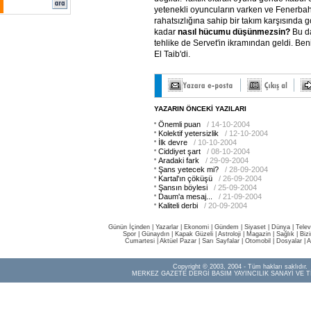
yetenekli oyuncuların varken ve Fenerbah
rahatsızlığına sahip bir takım karşısında 
kadar
nasıl hücumu düşünmezsin?
Bu d
tehlike de Servet'in ikramından geldi. Be
El Taib'di.
YAZARIN ÖNCEKİ YAZILARI
Önemli puan
/ 14-10-2004
Kolektif yetersizlik
/ 12-10-2004
İlk devre
/ 10-10-2004
Ciddiyet şart
/ 08-10-2004
Aradaki fark
/ 29-09-2004
Şans yetecek mi?
/ 28-09-2004
Kartal'ın çöküşü
/ 26-09-2004
Şansın böylesi
/ 25-09-2004
Daum'a mesaj...
/ 21-09-2004
Kaliteli derbi
/ 20-09-2004
Günün İçinden
|
Yazarlar
|
Ekonomi
|
Gündem
|
Siyaset
|
Dünya |
Telev
Spor
|
Günaydın
|
Kapak Güzeli
|
Astroloji
|
Magazin
|
Sağlık
|
Biz
Cumartesi
|
Aktüel Pazar
|
Sarı Sayfalar
|
Otomobil
|
Dosyalar
|
A
Copyright © 2003, 2004 - Tüm hakları saklıdır.
MERKEZ GAZETE DERGİ BASIM YAYINCILIK SANAYİ VE T