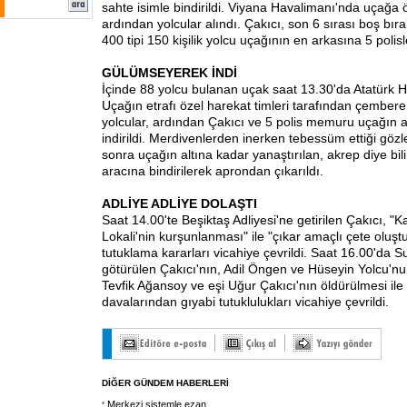
sahte isimle bindirildi. Viyana Havalimanı'nda uçağa 
ardından yolcular alındı. Çakıcı, son 6 sırası boş bır
400 tipi 150 kişilik yolcu uçağının en arkasına 5 polisl
GÜLÜMSEYEREK İNDİ
İçinde 88 yolcu bulanan uçak saat 13.30'da Atatürk H
Uçağın etrafı özel harekat timleri tarafından çembere
yolcular, ardından Çakıcı ve 5 polis memuru uçağın 
indirildi. Merdivenlerden inerken tebessüm ettiği göz
sonra uçağın altına kadar yanaştırılan, akrep diye bili
aracına bindirilerek aprondan çıkarıldı.
ADLİYE ADLİYE DOLAŞTI
Saat 14.00'te Beşiktaş Adliyesi'ne getirilen Çakıcı, 
Lokali'nin kurşunlanması" ile "çıkar amaçlı çete oluş
tutuklama kararları vicahiye çevrildi. Saat 16.00'da 
götürülen Çakıcı'nın, Adil Öngen ve Hüseyin Yolcu'n
Tevfik Ağansoy ve eşi Uğur Çakıcı'nın öldürülmesi il
davalarından gıyabi tutuklulukları vicahiye çevrildi.
DİĞER GÜNDEM HABERLERİ
Merkezi sistemle ezan