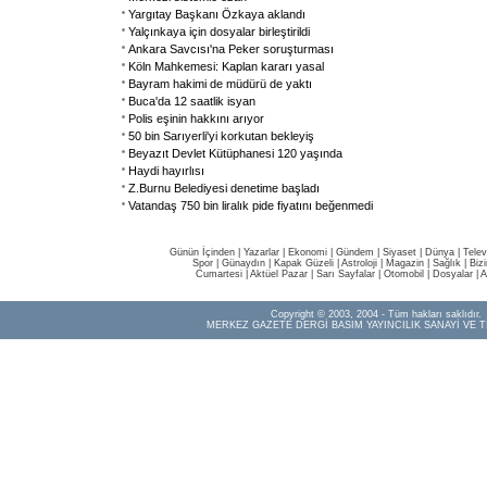
Yargıtay Başkanı Özkaya aklandı
Yalçınkaya için dosyalar birleştirildi
Ankara Savcısı'na Peker soruşturması
Köln Mahkemesi: Kaplan kararı yasal
Bayram hakimi de müdürü de yaktı
Buca'da 12 saatlik isyan
Polis eşinin hakkını arıyor
50 bin Sarıyerli'yi korkutan bekleyiş
Beyazıt Devlet Kütüphanesi 120 yaşında
Haydi hayırlısı
Z.Burnu Belediyesi denetime başladı
Vatandaş 750 bin liralık pide fiyatını beğenmedi
Günün İçinden
|
Yazarlar
|
Ekonomi
|
Gündem
|
Siyaset
|
Dünya |
Telev
Spor
|
Günaydın
|
Kapak Güzeli
|
Astroloji
|
Magazin
|
Sağlık
|
Biz
Cumartesi
|
Aktüel Pazar
|
Sarı Sayfalar
|
Otomobil
|
Dosyalar
|
A
Copyright © 2003, 2004 - Tüm hakları saklıdır.
MERKEZ GAZETE DERGİ BASIM YAYINCILIK SANAYİ VE T