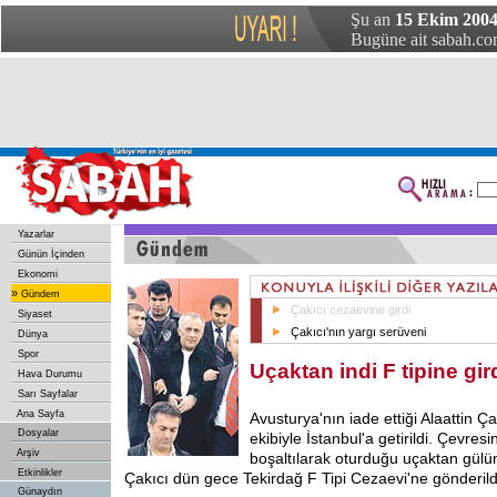
Şu an
15 Ekim 200
Bugüne ait sabah.com
Yazarlar
Günün İçinden
Ekonomi
»
Gündem
Çakıcı cezaevine girdi
Siyaset
Çakıcı'nın yargı serüveni
Dünya
Spor
Uçaktan indi F tipine gir
Hava Durumu
Sarı Sayfalar
Ana Sayfa
Avusturya'nın iade ettiği Alaattin Çak
Dosyalar
ekibiyle İstanbul'a getirildi. Çevresi
Arşiv
boşaltılarak oturduğu uçaktan gül
Etkinlikler
Çakıcı dün gece Tekirdağ F Tipi Cezaevi'ne gönderild
Günaydın