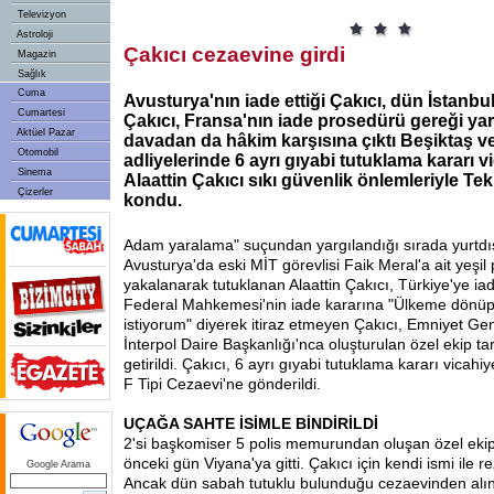
Televizyon
Astroloji
Çakıcı cezaevine girdi
Magazin
Sağlık
Cuma
Avusturya'nın iade ettiği Çakıcı, dün İstanbul'
Cumartesi
Çakıcı, Fransa'nın iade prosedürü gereği ya
Aktüel Pazar
davadan da hâkim karşısına çıktı Beşiktaş 
Otomobil
adliyelerinde 6 ayrı gıyabi tutuklama kararı v
Sinema
Alaattin Çakıcı sıkı güvenlik önlemleriyle Tek
Çizerler
kondu.
Adam yaralama" suçundan yargılandığı sırada yurtdı
Avusturya'da eski MİT görevlisi Faik Meral'a ait yeşil 
yakalanarak tutuklanan Alaattin Çakıcı, Türkiye'ye iad
Federal Mahkemesi'nin iade kararına "Ülkeme dönü
istiyorum" diyerek itiraz etmeyen Çakıcı, Emniyet G
İnterpol Daire Başkanlığı'nca oluşturulan özel ekip ta
getirildi. Çakıcı, 6 ayrı gıyabi tutuklama kararı vicahi
F Tipi Cezaevi'ne gönderildi.
UÇAĞA SAHTE İSİMLE BİNDİRİLDİ
2'si başkomiser 5 polis memurundan oluşan özel ekip 
önceki gün Viyana'ya gitti. Çakıcı için kendi ismi ile r
Google Arama
Ancak dün sabah tutuklu bulunduğu cezaevinden alı