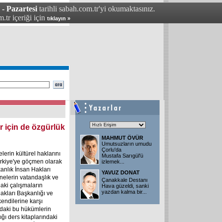
- Pazartesi
tarihli sabah.com.tr'yi okumaktasınız.
.tr içeriği için
tıklayın »
 için de özgürlük
MAHMUT ÖVÜR
Umutsuzların umudu
Çorlu'da
erin kültürel haklarını
Mustafa Sarıgül'ü
Türkiye'ye göçmen olarak
izlemek
...
anlık İnsan Hakları
YAVUZ DONAT
nelerin vatandaşlık ve
Çanakkale Destanı
aki çalışmaların
Hava güzeldi, sanki
yazdan kalma bir
...
akları Başkanlığı ve
kendilerine karşı
ardaki bu hükümlerin
ığı ders kitaplarındaki