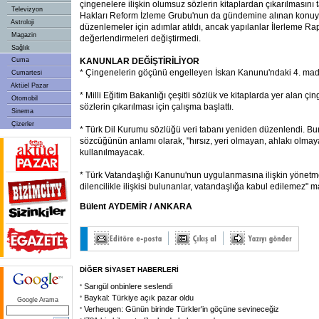
çingenelere ilişkin olumsuz sözlerin kitaplardan çıkarılmasını t
Televizyon
Hakları Reform İzleme Grubu'nun da gündemine alınan konuyla 
Astroloji
düzenlemeler için adımlar atıldı, ancak yapılanlar İlerleme R
Magazin
değerlendirmeleri değiştirmedi.
Sağlık
Cuma
KANUNLAR DEĞİŞTİRİLİYOR
* Çingenelerin göçünü engelleyen İskan Kanunu'ndaki 4. madde
Cumartesi
Aktüel Pazar
* Milli Eğitim Bakanlığı çeşitli sözlük ve kitaplarda yer alan ç
Otomobil
sözlerin çıkarılması için çalışma başlattı.
Sinema
Çizerler
* Türk Dil Kurumu sözlüğü veri tabanı yeniden düzenlendi. B
sözcüğünün anlamı olarak, "hırsız, yeri olmayan, ahlakı olmay
kullanılmayacak.
* Türk Vatandaşlığı Kanunu'nun uygulanmasına ilişkin yönetme
dilencilikle ilişkisi bulunanlar, vatandaşlığa kabul edilemez" 
Bülent AYDEMİR / ANKARA
DİĞER SİYASET HABERLERİ
Sarıgül onbinlere seslendi
Baykal: Türkiye açık pazar oldu
Google Arama
Verheugen: Günün birinde Türkler'in göçüne sevineceğiz