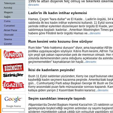
1995'te attan düşerek felç olmuş ve tekerlekli iskem
Televizyon
devamı
Astroloji
Ladin'in ilk kadın intihar eylemcisi
Magazin
Sağlık
Hamas, Çeçen "kara dullar" ve El Kaide... Ladin'in örgütü, 34 k
Cuma
saldırıda ilk kez kadın intihar eylemcisi kullandı. 11 Eylül so
Cumartesi
yerinde intihar eylemleri düzenleyen terör örgütü El Kaide, yeni
saldırmaya başladı: kadınlar... Amerikan Washington Times ga
Aktüel Pazar
habere göre Filistinli terör örgütü Hamas ve
...devamı
Otomobil
Sinema
Rum kesimi veto kozunu öne sürüyor
Çizerler
Rum lider "Veto hakkımız duruyor" diyor, ama kaynaklar AB'de ya
politika uygulayacağını söylüyor. Kıbrıs Rum kesimi, AB'nin Tü
için yeşil ışık yakan raporundan pek de memnun olmadı. Her n
yolunda ilerlemesinden yana olduğunu açıklasalar da aslında
geçirememekten" kaynaklanan bir hayâl
...devamı
İkisi de kadınların peşinde!
Bush 11 Eylül saldırıları yüzünden; Kerry ise zayıf bulunan eko
kaybettiği kadın seçmeni kazanma peşinde. Amerika'daki başk
gün... Cumhuriyetçi Parti adayı Başkan George W. Bush ve De
Kerry arasındaki puan farkı münazaralar sonrası kapandı. Ka
kafaya giden yarışın 2 Kasım'daki finalini kararsız
...devamı
Seçim sandıkları imeceyle taşındı
Afganistan'da Devlet Başkanı Hamid Karzai'nin 15 rakibinin us
Google Arama
gerekçesiyle boykot ettiği seçimin ardından oy sayımı başlandı.
gösteren mürekkebin çabuk çıktığı için yolsuzluk yapıldığını s