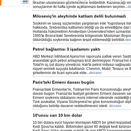
itirazları uluslararası gözlemcilerce reddedildi. Kazanacağı s
sonuçlarının iki hafta içinde açıklanması beklenen seçimin
...
Miloseviç'in aleyhinde katliam delili bulunmadı
Soykırım ve savaş suçlarından yargılanan eski Yugoslavya lid
hakkında, Srebrenitsa katliamını bildiği ya da emrettiğine dair 
Hollanda hükümetinin Amsterdam Üniversitesi'nden uzmanlara 
1995'te Bosna'daki Serebrenista bölgesinde Müslüman Boşna
öldürüldüğü soykırımla bağının tespit edilemediği belirtildi.
de
Petrol bağlantısı 3 işadamını yaktı
ABD Merkezi İstihbarat Ajansı'nın raporuyla patlak veren Sa
arasındaki gizli petrol anlaşması krizi derinleşiyor. Fransa'nın 
Total'in üç üst düzey yöneticisi, Irak'ta petrol imtiyazı sağlayabil
rüşvet vermek suçuyla tutuklandı. Chevron, Mobil, Texaco ve 
şirketlerinin de ticari ayrıcalık elde
...devamı
Paris'teki Ermeni davası bugün
Fransa'daki Ermeniler'in, Türkiye'nin Paris Konsolosluğu aleyh
davası bugün. Fransa'da faaliyet gösteren Ermeni davasını s
Ermeni soykırımı iddialarını resmi internet sitesinde reddettiği
Türk avukatlar, Viyana Sözleşmesi'ne göre konsolosluğun dip
olduğunu belirtip davanın reddedilmesini istedi.
devamı
10'uncu can 10 bin dolar
10 bin dolara evcil hayvan klonlayan ABD'li bir şirket kopyalad
Kedi Şovu'na katıldı. Birbirinden güzel 40 değişik kedi türünü
Kedi Şovu' daha ziyarete açıldığı ilk gün ABD'li hayvanseverl