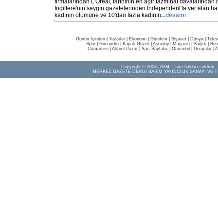
firmalarından L'Oreal, tarihinin en ağır tazminat davalarından bi
İngiltere'nin saygın gazetelerinden Independent'ta yer alan ha
kadının ölümüne ve 10'dan fazla kadının
...devamı
Günün İçinden
|
Yazarlar
|
Ekonomi
|
Gündem
|
Siyaset
|
Dünya |
Telev
Spor
|
Günaydın
|
Kapak Güzeli
|
Astroloji
|
Magazin
|
Sağlık
|
Biz
Cumartesi
|
Aktüel Pazar
|
Sarı Sayfalar
|
Otomobil
|
Dosyalar
|
A
Copyright © 2003, 2004 - Tüm hakları saklıdır.
MERKEZ GAZETE DERGİ BASIM YAYINCILIK SANAYİ VE T