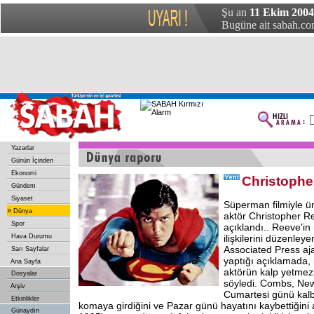
Şu an
11 Ekim 2004 
Bugüne ait sabah.com
Yazarlar
Günün İçinden
Ekonomi
Christophe
Gündem
Siyaset
Süperman filmiyle ü
»
Dünya
aktör Christopher R
Spor
açıklandı.. Reeve'in
Hava Durumu
ilişkilerini düzenle
Associated Press aja
Sarı Sayfalar
yaptığı açıklamada, 
Ana Sayfa
aktörün kalp yetmez
Dosyalar
söyledi. Combs, New
Arşiv
Cumartesi günü kalb
Etkinlikler
komaya girdiğini ve Pazar günü hayatını kaybettiğini 
Günaydın