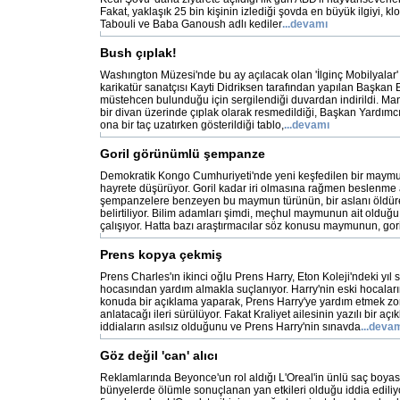
Fakat, yaklaşık 25 bin kişinin izlediği şovda en büyük ilgiyi, kl
Tabouli ve Baba Ganoush adlı kediler
...devamı
Bush çıplak!
Washıngton Müzesi'nde bu ay açılacak olan 'İlginç Mobilyalar' t
karikatür sanatçısı Kayti Didriksen tarafından yapılan Başkan 
müstehcen bulunduğu için sergilendiği duvardan indirildi. Man
bir divan üzerinde çıplak olarak resmedildiği, Başkan Yardımc
ona bir taç uzatırken gösterildiği tablo,
...devamı
Goril görünümlü şempanze
Demokratik Kongo Cumhuriyeti'nde yeni keşfedilen bir maymun
hayrete düşürüyor. Goril kadar iri olmasına rağmen beslenme al
şempanzelere benzeyen bu maymun türünün, bir aslanı öldür
belirtiliyor. Bilim adamları şimdi, meçhul maymunun ait olduğ
çalışıyor. Hatta bazı araştırmacılar söz konusu maymunun, gori
Prens kopya çekmiş
Prens Charles'ın ikinci oğlu Prens Harry, Eton Koleji'ndeki yıl 
hocasından yardım almakla suçlanıyor. Harry'nin eski hocaları
konuda bir açıklama yaparak, Prens Harry'ye yardım etmek zor
anlatacağı ileri sürülüyor. Fakat Kraliyet ailesinin yazılı bir a
iddiaların asılsız olduğunu ve Prens Harry'nin sınavda
...deva
Göz değil 'can' alıcı
Reklamlarında Beyonce'un rol aldığı L'Oreal'in ünlü saç boyası 
bünyelerde ölümle sonuçlanan yan etkileri olduğu iddia ediliyor