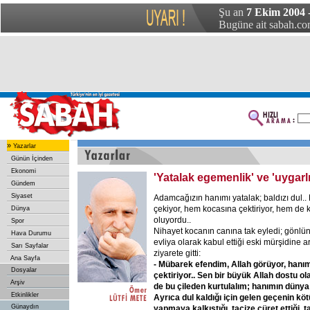
Şu an
7 Ekim 2004 
Bugüne ait sabah.com
»
Yazarlar
Günün İçinden
Ekonomi
'Yatalak egemenlik' ve 'uygarlı
Gündem
Siyaset
Adamcağızın hanımı yatalak; baldızı dul..
çekiyor, hem kocasına çektiriyor, hem de 
Dünya
oluyordu..
Spor
Nihayet kocanın canına tak eyledi; gönl
Hava Durumu
evliya olarak kabul ettiği eski mürşidine 
Sarı Sayfalar
ziyarete gitti:
Ana Sayfa
- Mübarek efendim, Allah görüyor, hanı
Dosyalar
çektiriyor.. Sen bir büyük Allah dostu ol
Arşiv
de bu çileden kurtulalım; hanımın dünya
Etkinlikler
Ayrıca dul kaldığı için gelen geçenin k
Günaydın
yapmaya kalkıştığı, tacize cüret ettiği, ta