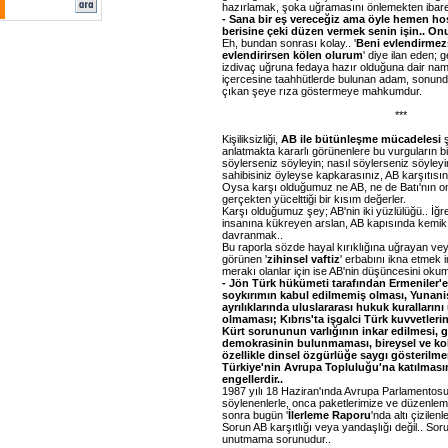
hazırlamak, şoka uğramasını önlemekten ibaret
- Sana bir eş vereceğiz ama öyle hemen h
berisine çeki düzen vermek senin işin.. Onu
Eh, bundan sonrası kolay.. '
Beni evlendirmez
evlendirirsen kölen olurum
' diye ilan eden; 
izdivaç uğruna fedaya hazır olduğuna dair nam
içercesine taahhütlerde bulunan adam, sonunda
çıkan şeye rıza göstermeye mahkumdur.
***
Kişiliksizliği,
AB ile bütünleşme mücadelesi
ş
anlatmakta kararlı görünenlere bu vurguların b
söylerseniz söyleyin; nasıl söylerseniz söyleyi
sahibisiniz öyleyse kapkarasınız, AB karşıtısın
Oysa karşı olduğumuz ne AB, ne de Batı'nın o
gerçekten yücelttiği bir kısım değerler.
Karşı olduğumuz şey; AB'nin iki yüzlülüğü.. İğr
insanına kükreyen arslan, AB kapısında kemik 
davranmak..
Bu raporla sözde hayal kırıklığına uğrayan v
görünen '
zihinsel vaftiz
' erbabını ikna etmek
merakı olanlar için ise AB'nin düşüncesini oku
- Jön Türk hükümeti tarafından Ermeniler'
soykırımın kabul edilmemiş olması, Yunanis
ayrılıklarında uluslararası hukuk kuralların
olmaması; Kıbrıs'ta işgalci Türk kuvvetler
Kürt sorununun varlığının inkar edilmesi, 
demokrasinin bulunmaması, bireysel ve kol
özellikle dinsel özgürlüğe saygı gösterilme
Türkiye'nin Avrupa Topluluğu'na katılması
engellerdir..
1987 yılı 18 Haziran'ında Avrupa Parlamentosu
söylenenlerle, onca paketlerimize ve düzenlem
sonra bugün '
İlerleme Raporu
'nda altı çizilen
Sorun AB karşıtlığı veya yandaşlığı değil.. S
unutmama sorunudur..