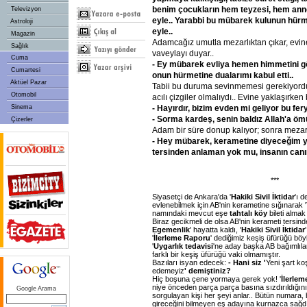
benim çocukların hem teyzesi, hem ann
Televizyon
eyle.. Yarabbi bu mübarek kulunun hür
Astroloji
eyle..
Magazin
Adamcağız umutla mezarlıktan çıkar, evin
Sağlık
vaveylayı duyar..
Cuma
- Ey mübarek evliya hemen himmetini g
Cumartesi
onun hürmetine dualarımı kabul etti..
Aktüel Pazar
Tabii bu duruma sevinmemesi gerekiyord
Otomobil
acılı çizgiler olmalıydı.. Evine yaklaşırken
Sinema
- Hayırdır, bizim evden mi geliyor bu fer
- Sorma kardeş, senin baldız Allah'a ömü
Çizerler
Adam bir süre donup kalıyor; sonra mezar
- Hey mübarek, kerametine diyeceğim y
tersinden anlaman yok mu, insanın canını
***
Siyasetçi de Ankara'da '
Hakiki Sivil İktidar
'ı d
evlenebilmek için AB'nin kerametine sığınarak '
namındaki mevcut eşe
tahtalı köy
bileti almak
Biraz gecikmeli de olsa AB'nin kerameti tersinden
Egemenlik
' hayatta kaldı, '
Hakiki Sivil İktidar
'
İlerleme Raporu
' dediğimiz keşiş üfürüğü bö
'
Uygarlık tedavisi
'ne aday başka AB bağımlıla
farklı bir keşiş üfürüğü vaki olmamıştır.
Bazıları isyan edecek:
- Hani siz '
Yeni şart ko
edemeyiz
' demiştiniz?
Hiç boşuna çene yormaya gerek yok! '
İlerle
niye önceden parça parça basına sızdırıldığını
Google Arama
sorgulayan kişi her şeyi anlar.. Bütün numara, b
gireceğini bilmeyen eş adayına kurnazca sağd