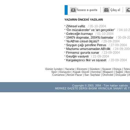
YAZARIN ÖNCEKİ YAZILARI
Zihinsel vaftiz
/ 05-10-2004
'Ön müzakereler' ve 'art gerçekler'
/ 04-10-
Geleceğin kurmayı
/ 01-10-2004
1940'lı dogmalar, 2004'lü batmalar
/ 30-09-2
Ya AB'nin cinsel ölçütü?
/ 28-09-2004
Soygun çağı şerefine Petrus
/ 27-09-2004
Mazlumu umursamadan AB'cilik
/ 24-09-200
Firmamız gururla sunar
/ 23-09-2004
Geyiğin vasiyeti
/ 21-09-2004
Kargalaştırıcı fikir ve siyaset
/ 20-09-2004
Günün İçinden
|
Yazarlar
|
Ekonomi
|
Gündem
|
Siyaset
|
Dünya |
Telev
Spor
|
Günaydın
|
Kapak Güzeli
|
Astroloji
|
Magazin
|
Sağlık
|
Biz
Cumartesi
|
Aktüel Pazar
|
Sarı Sayfalar
|
Otomobil
|
Dosyalar
|
A
Copyright © 2003, 2004 - Tüm hakları saklıdır.
MERKEZ GAZETE DERGİ BASIM YAYINCILIK SANAYİ VE T