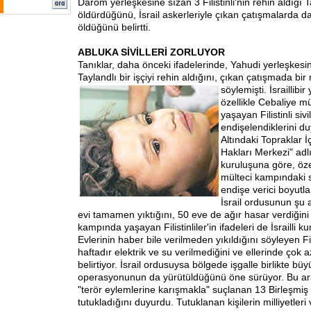
Darom yerleşkesine sızan 3 Filistinli'nin rehin aldığı Ta
öldürdüğünü, İsrail askerleriyle çıkan çatışmalarda da
öldüğünü belirtti.
ABLUKA SİVİLLERİ ZORLUYOR
Tanıklar, daha önceki ifadelerinde, Yahudi yerleşkesin
Taylandlı bir işçiyi rehin aldığını, çıkan çatışmada bir
söylemişti. İsrailli
bir
özellikle Cebaliye m
yaşayan Filistinli sivil
endişelendiklerini du
Altındaki Topraklar 
Hakları Merkezi" adlı
kuruluşuna göre, öze
mülteci kampındaki s
endişe verici boyutla
İsrail ordusunun şu
evi tamamen yıktığını, 50 eve de ağır hasar verdiğini 
kampında yaşayan Filistinliler'in ifadeleri de İsrailli k
Evlerinin haber bile verilmeden yıkıldığını söyleyen Fil
haftadır elektrik ve su verilmediğini ve ellerinde çok a
belirtiyor. İsrail ordusuysa bölgede işgalle birlikte bü
operasyonunun da yürütüldüğünü öne sürüyor. Bu ara
"terör eylemlerine karışmakla" suçlanan 13 Birleşmiş M
tutukladığını duyurdu. Tutuklanan kişilerin milliyetleri