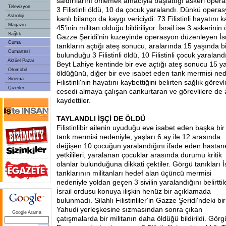
saldırılarını önlemek amacıyla başlattığı askeri ope
Televizyon
3 Filistinli öldü, 10 da çocuk yaralandı. Dünkü opera
Astroloji
kanlı bilanço da kaygı vericiydi: 73 Filistinli hayatını kay
Magazin
45'inin militan olduğu bildiriliyor. İsrail ise 3 askerini
Sağlık
Gazze Şeridi'nin kuzeyinde operasyon düzenleyen İsr
Cuma
tankların açtığı ateş sonucu, aralarında 15 yaşında b
Cumartesi
bulunduğu 3 Filistinli öldü, 10 Filistinli çocuk yaralandı
Aktüel Pazar
Beyt Lahiye kentinde bir eve açtığı ateş sonucu 15 yaşı
Otomobil
öldüğünü, diğer bir eve isabet eden tank mermisi ned
Sinema
Filistinli'nin hayatını kaybettiğini belirten sağlık görevlile
Çizerler
cesedi almaya çalışan cankurtaran ve görevlilere de a
kaydettiler.
TAYLANDLI İŞÇİ DE ÖLDÜ
Filistinli
bir ailenin uyuduğu eve isabet eden başka bir
tank mermisi nedeniyle, yaşları 6 ay ile 12 arasında
değişen 10 çocuğun yaralandığını ifade eden hastan
yetkilileri, yaralanan çocuklar arasında durumu kritik
olanlar bulunduğuna dikkati çektiler. Görgü tanıkları İs
tanklarının militanları hedef alan üçüncü mermisi
nedeniyle yoldan geçen 3 sivilin yaralandığını belirttil
İsrail ordusu konuya ilişkin henüz bir açıklamada
bulunmadı. Silahlı Filistinliler'in Gazze Şeridi'ndeki bir
Yahudi yerleşkesine sızmasından sonra çıkan
Google Arama
çatışmalarda bir militanın daha öldüğü bildirildi. Görgü