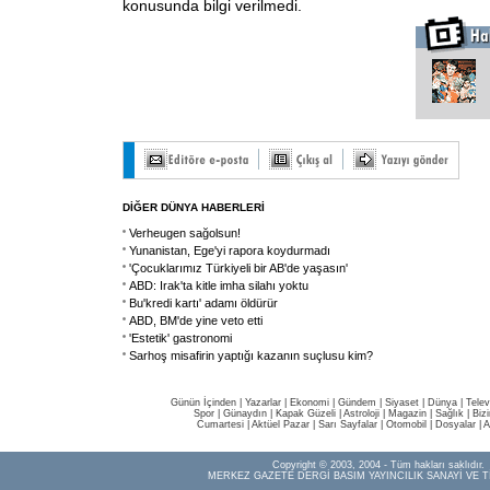
konusunda bilgi verilmedi.
DİĞER DÜNYA HABERLERİ
Verheugen sağolsun!
Yunanistan, Ege'yi rapora koydurmadı
'Çocuklarımız Türkiyeli bir AB'de yaşasın'
ABD: Irak'ta kitle imha silahı yoktu
Bu'kredi kartı' adamı öldürür
ABD, BM'de yine veto etti
'Estetik' gastronomi
Sarhoş misafirin yaptığı kazanın suçlusu kim?
Günün İçinden
|
Yazarlar
|
Ekonomi
|
Gündem
|
Siyaset
|
Dünya |
Telev
Spor
|
Günaydın
|
Kapak Güzeli
|
Astroloji
|
Magazin
|
Sağlık
|
Biz
Cumartesi
|
Aktüel Pazar
|
Sarı Sayfalar
|
Otomobil
|
Dosyalar
|
A
Copyright © 2003, 2004 - Tüm hakları saklıdır.
MERKEZ GAZETE DERGİ BASIM YAYINCILIK SANAYİ VE T