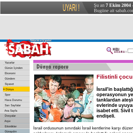
Şu an
7 Ekim 2004 
Bugüne ait sabah.com
Yazarlar
Günün İçinden
Ekonomi
Filistinli çoc
Gündem
Siyaset
İsrail'in başlattı
»
Dünya
operasyonun ye
Spor
tanklardan ateş
Hava Durumu
evlerinde uyuya
Sarı Sayfalar
isabet etti. Sivil
Ana Sayfa
endişeli.
Dosyalar
Arşiv
Etkinlikler
İsrail ordusunun sınırdaki İsrail kentlerine karşı düze
Günaydın