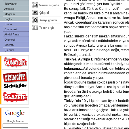
yolun bizi götüreceği yer tam üyeliktir.
Televizyon
Bu sonuç, laik Türkiye Cumhuriyeti'nin t
Astroloji
kendi ile barışık bir ülke olması anlamına
Magazin
Avrupa Birliği, Ankara'nın azmi ve hızı ka
Sağlık
Ancak Kopenhag'taki kararının sonucu ol
Cuma
başlamasına evet demekten başka seçene
Cumartesi
yaptı.
Aktüel Pazar
Fakat, sürekli denetim mekanizmasını gün
Otomobil
veya asker bürokratik müdahaleler veya siy
Sinema
sonucu Avrupa kültürüne ters bir girişim
oldu. Bu Türkiye için bir engel değil, ref
Çizerler
Brüksel garantisi.
Türkiye, Avrupa Birliği hedefinden vaz
aklıbaşında kimse bu süreci kesintiye u
bulunamaz.
AB yolunda laikliğin tehlikey
korkanların da, askeri bir müdahaleden ç
güvencesi burada yatıyor.
İktidar bugüne kadar çok başarılı bir sına
dünya teslim ediyor. Ancak, asıl iş şimdi 
Erdoğan'ın Siirt'te açıkça belirttiği gibi b
geçilebilmiş değil.
Türkiye'nin 10 yıl içinde tam üyelik hedefi
yolu yargının tepeden tırnağa yenilenmesi
hızla artırılmasından geçiyor. Hukukla yak
biliyor ki, ülkemiz gerek adalet mekanizmas
olarak dağıtıldığı mekanlar açısından AB 
Google Arama
biçimde uzağındadır.
Hükümetin 17 Aralık'tan itibaren bütün ene