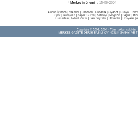
Merkez'in önemi
/ 15-09-2004
Günün İçinden
|
Yazarlar
|
Ekonomi
|
Gündem
|
Siyaset
|
Dünya |
Telev
Spor
|
Günaydın
|
Kapak Güzeli
|
Astroloji
|
Magazin
|
Sağlık
|
Biz
Cumartesi
|
Aktüel Pazar
|
Sarı Sayfalar
|
Otomobil
|
Dosyalar
|
A
Copyright © 2003, 2004 - Tüm hakları saklıdır.
MERKEZ GAZETE DERGİ BASIM YAYINCILIK SANAYİ VE T