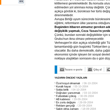
kilitlemesi gerekmektedir. Bu konuda ulusal
edilmeden yol alınması kolay değildir. Çü
açıkça gördük ki, bürokrasi her türlü deği
direnmektedir.
Avrupa Birliği uyum sürecinde bürokrasini
eğitimi, reformların ülke yararına olduğuna
Bugünden itibaren atmamız gereken ad
değişiklik yapmak, Ceza Yasası'nı yeni
Çünkü, bundan sonraki değişiklikler için 
Grubu'nun ikna olması yetmeyecektir.
Verheugen'in dün açıkça söylediği gibi T
tamamlandığı gün bugünkü Türkiye'den çok
olacaktır. Bu daha demokratik, daha çağd
ekonomisi içinde işleyen bir sosyal devlet
noktaya ulaştıktan sonrasını da o gün dü
YAZARIN ÖNCEKİ YAZILARI
Özel koşul olmamalı
/ 06-10-2004
Kurallı hayat
/ 05-10-2004
Solda birlik
/ 04-10-2004
Doğruları yansıtmak
/ 03-10-2004
Futboldaki çöküş
/ 30-09-2004
AB kabinesi
/ 29-09-2004
En zorlu değişim
/ 28-09-2004
Reklam gerçeği
/ 20-09-2004
Sakin olma zamanı
/ 18-09-2004