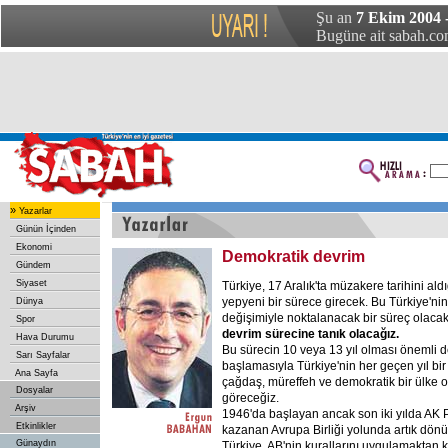
Şu an
7 Ekim 2004 
Bugüne ait sabah.com
»
Yazarlar
Günün İçinden
Ekonomi
Demokratik devrim
Gündem
Siyaset
Türkiye, 17 Aralık'ta müzakere tarihini ald
yepyeni bir sürece girecek. Bu Türkiye'ni
Dünya
değişimiyle noktalanacak bir süreç olaca
Spor
devrim sürecine tanık olacağız.
Hava Durumu
Bu sürecin 10 veya 13 yıl olması önemli d
Sarı Sayfalar
başlamasıyla Türkiye'nin her geçen yıl b
Ana Sayfa
çağdaş, müreffeh ve demokratik bir ülke o
Dosyalar
göreceğiz.
Arşiv
1946'da başlayan ancak son iki yılda AK P
Etkinlikler
kazanan Avrupa Birliği yolunda artık dönü
Günaydın
Türkiye, AB'nin kurallarını uygulamaktan 