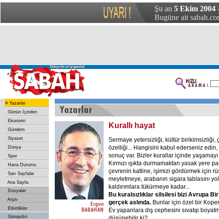
Şu an
5 Ekim 2004 -
Bugüne ait sabah.com
»
Yazarlar
Günün İçinden
Ekonomi
Kurallı hayat
Gündem
Siyaset
Sermaye yetersizliği, kültür birikimsizliğ
özelliği... Hangisini kabul ederseniz edin,
Dünya
sonuç var. Bizler kurallar içinde yaşamay
Spor
Kırmızı ışıkta durmamaktan yasak yere pa
Hava Durumu
çevrenin katline, işimizi gördürmek için 
Sarı Sayfalar
meyletmeye, arabanın sigara tablasını yo
Ana Sayfa
kaldırımlara tükürmeye kadar...
Dosyalar
Bu kuralsızlıklar silsilesi bizi Avrupa Bi
Arşiv
gerçek aslında.
Bunlar için özel bir Kope
Etkinlikler
Ev yapanlara dış cephesini sıvatıp boyatm
Günaydın
düşünebilir ki?