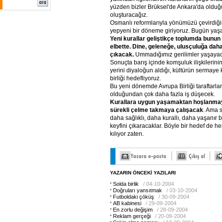
yüzden bizler Brüksel'de Ankara'da olduğu
oluşturacağız.
Osmanlı reformlarıyla yönümüzü çevirdiğimi
yepyeni bir döneme giriyoruz. Bugün yaşa
Yeni kurallar geliştikçe toplumda bunun
elbette. Dine, geleneğe, ulusçuluğa daha
çıkacak.
Ummadığımız gerilimler yaşayac
Sonuçta barış içinde komşuluk ilişkilerinin 
yerini diyaloğun aldığı, kültürün sermaye
birliği hedefliyoruz.
Bu yeni dönemde Avrupa Birliği taraftarl
olduğundan çok daha fazla iş düşecek.
Kurallara uygun yaşamaktan hoşlanmay
sürekli çelme takmaya çalışacak
. Ama 
daha sağlıklı, daha kurallı, daha yaşanır
keyfini çıkaracaklar. Böyle bir hedef de her 
kılıyor zaten.
YAZARIN ÖNCEKİ YAZILARI
Solda birlik
/ 04-10-2004
Doğruları yansıtmak
/ 03-10-2004
Futboldaki çöküş
/ 30-09-2004
AB kabinesi
/ 29-09-2004
En zorlu değişim
/ 28-09-2004
Reklam gerçeği
/ 20-09-2004