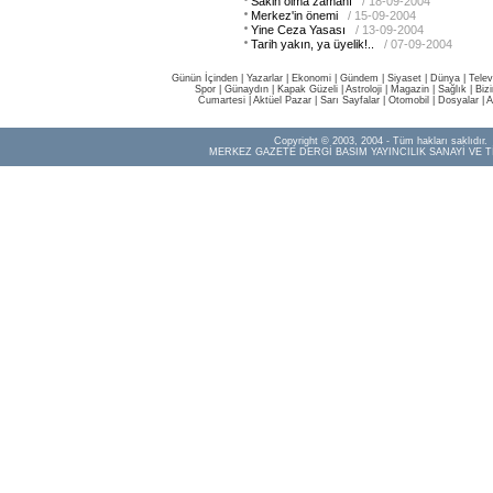
Sakin olma zamanı
/ 18-09-2004
Merkez'in önemi
/ 15-09-2004
Yine Ceza Yasası
/ 13-09-2004
Tarih yakın, ya üyelik!..
/ 07-09-2004
Günün İçinden
|
Yazarlar
|
Ekonomi
|
Gündem
|
Siyaset
|
Dünya |
Telev
Spor
|
Günaydın
|
Kapak Güzeli
|
Astroloji
|
Magazin
|
Sağlık
|
Biz
Cumartesi
|
Aktüel Pazar
|
Sarı Sayfalar
|
Otomobil
|
Dosyalar
|
A
Copyright © 2003, 2004 - Tüm hakları saklıdır.
MERKEZ GAZETE DERGİ BASIM YAYINCILIK SANAYİ VE T