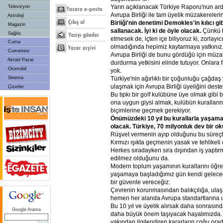
Yarın açıklanacak Türkiye Raporu'nun ard
Televizyon
Avrupa Birliği ile tam üyelik müzakereler
Astroloji
Birliği'nin denetimi Demokles'in kılıcı g
Magazin
sallanacak. İyi ki de öyle olacak.
Çünkü hi
Sağlık
etmesek de, içten içe biliyoruz ki, zorlayıc
Cuma
olmadığında hepimiz kaytarmaya yatkınız
Cumartesi
Avrupa Birliği de bunu gördüğü için müzak
Aktüel Pazar
durdurma yetkisini elinde tutuyor. Onlara
Otomobil
yok.
Sinema
Türkiye'nin ağırlıklı bir çoğunluğu çağda
ulaşmak için Avrupa Birliği üyeliğini destek
Çizerler
Bu tıpkı bir golf kulübüne üye olmak gibi 
ona uygun giysi almak, kulübün kuralları
biçimlerine geçmek gerekiyor.
Önümüzdeki 10 yıl bu kurallarla yaşam
olacak. Türkiye, 70 milyonluk dev bir o
Rüşvet vermenin ayıp olduğunu bu süreçt
Kırmızı ışıkta geçmenin yasak ve tehlikel
Herkes sıradayken sıra dışından iş yaptı
edilmez olduğunu da.
Modern toplum yaşamının kurallarını öğr
yaşamaya başladığımız gün kendi geleceği
bir güvenle vereceğiz.
Çevrenin korunmasından balıkçılığa, ula
hemen her alanda Avrupa standartlarına
Bu 10 yıl ve üyelik alırsak daha sonrasın
Google Arama
daha büyük önem taşıyacak hayatımızda. 
yakından ilgilendiren kararların çoğu ora