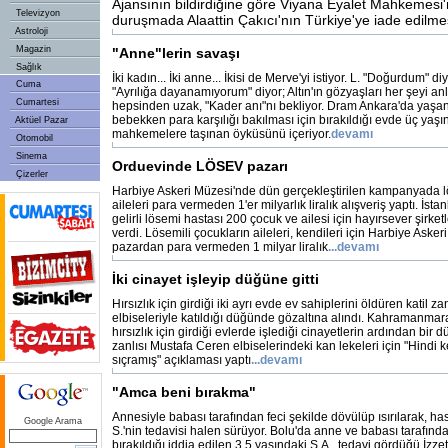
Ajansının bildirdiğine göre Viyana Eyalet Mahkemesi
Televizyon
duruşmada Alaattin Çakıcı'nın Türkiye'ye iade edilme
Astroloji
Magazin
"Anne"lerin savaşı
Sağlık
İki kadın... İki anne... İkisi de Merve'yi istiyor. L. "Doğurdum" diy
Cuma
"Ayrılığa dayanamıyorum" diyor; Altın'ın gözyaşları her şeyi anl
Cumartesi
hepsinden uzak, "Kader anı"nı bekliyor. Dram Ankara'da yaşanı
bebekken para karşılığı bakılması için bırakıldığı evde üç yaş
Aktüel Pazar
mahkemelere taşınan öyküsünü içeriyor.
devamı
Otomobil
Sinema
Orduevinde LÖSEV pazarı
Çizerler
Harbiye Askeri Müzesi'nde dün gerçekleştirilen kampanyada l
aileleri para vermeden 1'er milyarlık liralık alışveriş yaptı. İs
gelirli lösemi hastası 200 çocuk ve ailesi için hayırsever şirketl
verdi. Lösemili çocukların aileleri, kendileri için Harbiye Aske
pazardan para vermeden 1 milyar liralık
...devamı
İki cinayet işleyip düğüne gitti
Hırsızlık için girdiği iki ayrı evde ev sahiplerini öldüren katil za
elbiseleriyle katıldığı düğünde gözaltına alındı. Kahramanmara
hırsızlık için girdiği evlerde işlediği cinayetlerin ardından bir
zanlısı Mustafa Ceren elbiselerindeki kan lekeleri için "Hindi
sıçramış" açıklaması yaptı
...devamı
"Amca beni bırakma"
Annesiyle babası tarafından feci şekilde dövülüp ısırılarak, ha
Google Arama
S.'nin tedavisi halen sürüyor. Bolu'da anne ve babası tarafınd
bırakıldığı iddia edilen 3.5 yaşındaki S.A., tedavi gördüğü İzze