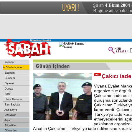
Şu an
4 Ekim 2004 -
Bugüne ait sabah.com
Yazarlar
»
Günün İçinden
Ekonomi
Çakıcı iade
Gündem
Siyaset
Viyana Eyalet Mahk
Dünya
organize suç örgütü 
Spor
Çakıcı'nın iade edilm
Hava Durumu
duruşma sonuçlandı
Çakıcı'nın Türkiye'y
Sarı Sayfalar
karar verdi. Çakıcını
Ana Sayfa
Türkiye'ye iade karar
Dosyalar
etmeyeceklerini açık
Arşiv
yakalanan organize 
Etkinlikler
Alaattin Çakıcı'nın Türkiye'ye iade edilmesine karar ve
Günaydın