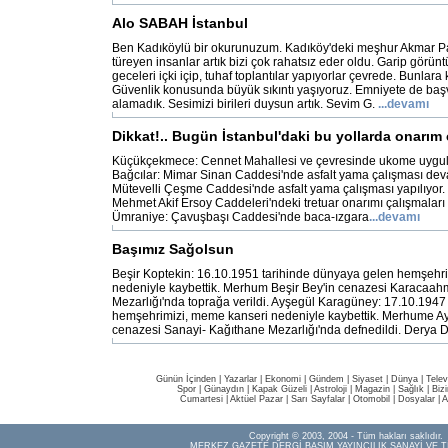
Alo SABAH İstanbul
Ben Kadıköylü bir okurunuzum. Kadıköy'deki meşhur Akmar Pas
türeyen insanlar artık bizi çok rahatsız eder oldu. Garip görünt
geceleri içki içip, tuhaf toplantılar yapıyorlar çevrede. Bunlar
Güvenlik konusunda büyük sıkıntı yaşıyoruz. Emniyete de ba
alamadık. Sesimizi birileri duysun artık. Sevim G.
...devamı
Dikkat!.. Bugün İstanbul'daki bu yollarda onarım 
Küçükçekmece: Cennet Mahallesi ve çevresinde ukome uygula
Bağcılar: Mimar Sinan Caddesi'nde asfalt yama çalışması dev
Mütevelli Çeşme Caddesi'nde asfalt yama çalışması yapılıyor.
Mehmet Akif Ersoy Caddeleri'ndeki tretuar onarımı çalışmaları
Ümraniye: Çavuşbaşı Caddesi'nde baca-ızgara
...devamı
Başımız Sağolsun
Beşir Koptekin: 16.10.1951 tarihinde dünyaya gelen hemşehri
nedeniyle kaybettik. Merhum Beşir Bey'in cenazesi Karacaah
Mezarlığı'nda toprağa verildi. Ayşegül Karagüney: 17.10.1947
hemşehrimizi, meme kanseri nedeniyle kaybettik. Merhume A
cenazesi Sanayi- Kağıthane Mezarlığı'nda defnedildi. Derya 
Günün İçinden
|
Yazarlar
|
Ekonomi
|
Gündem
|
Siyaset
|
Dünya |
Telev
Spor
|
Günaydın
|
Kapak Güzeli
|
Astroloji
|
Magazin
|
Sağlık
|
Biz
Cumartesi
|
Aktüel Pazar
|
Sarı Sayfalar
|
Otomobil
|
Dosyalar
|
A
Copyright © 2003, 2004 - Tüm hakları saklıdır.
MERKEZ GAZETE DERGİ BASIM YAYINCILIK SANAYİ VE T