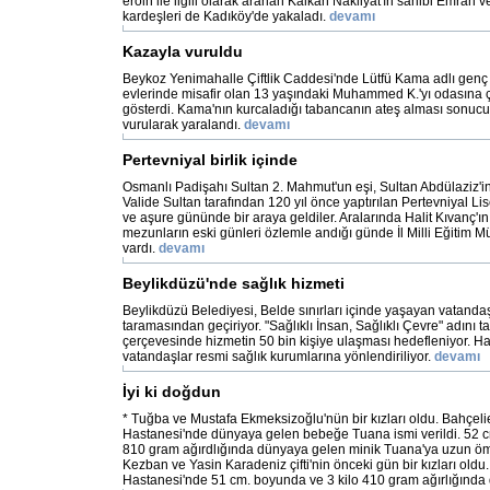
eroin ile ilgili olarak aranan Kalkan Nakliyat'ın sahibi Emrah
kardeşleri de Kadıköy'de yakaladı.
devamı
Kazayla vuruldu
Beykoz Yenimahalle Çiftlik Caddesi'nde Lütfü Kama adlı genç a
evlerinde misafir olan 13 yaşındaki Muhammed K.'yı odasına ç
gösterdi. Kama'nın kurcaladığı tabancanın ateş alması sonucu
vurularak yaralandı.
devamı
Pertevniyal birlik içinde
Osmanlı Padişahı Sultan 2. Mahmut'un eşi, Sultan Abdülaziz'i
Valide Sultan tarafından 120 yıl önce yaptırılan Pertevniyal Lis
ve aşure gününde bir araya geldiler. Aralarında Halit Kıvanç'
mezunların eski günleri özlemle andığı günde İl Milli Eğitim
vardı.
devamı
Beylikdüzü'nde sağlık hizmeti
Beylikdüzü Belediyesi, Belde sınırları içinde yaşayan vatandaşl
taramasından geçiriyor. "Sağlıklı İnsan, Sağlıklı Çevre" adını
çerçevesinde hizmetin 50 bin kişiye ulaşması hedefleniyor. Ha
vatandaşlar resmi sağlık kurumlarına yönlendiriliyor.
devamı
İyi ki doğdun
* Tuğba ve Mustafa Ekmeksizoğlu'nün bir kızları oldu. Bahçel
Hastanesi'nde dünyaya gelen bebeğe Tuana ismi verildi. 52 c
810 gram ağırdlığında dünyaya gelen minik Tuana'ya uzun ömür
Kezban ve Yasin Karadeniz çifti'nin önceki gün bir kızları old
Hastanesi'nde 51 cm. boyunda ve 3 kilo 410 gram ağırlığınd