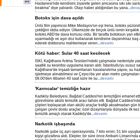
Hastanesi'nde kendisini ziyarete gelen amcasına sıkı sıkı sarı
bırakma" diye yalvardı. Olayı haber aldığından bu yana
...dev
Botoks için dava açıldı
Ünlü film yapımcısı Mike Medayov'un eşi Irena, botoks yüzünden
çektiğini iddia ediyor. Ülkemizde de birçok ünlü ismin kırışıklık 
botoks ABD'de dava konusu oldu. Bir tarafta botoksun yan etkil
uyarmadığı ve aşırı doz kullanarak kendisine dayanılmaz baş ağ
ederek doktorunu mahkemeye veren
...devamı
Kötü haber: Sular 40 saat kesilecek
İSKİ, Kağıthane Arıtma Tesisleri'ndeki çalışmalar nedeniyle ya
saatlik su kesintisi uygulama kararı aldı. İstanbullu'yu susuz saa
Kağıthane'de inşaatı tamamlanan havalandırma yapısı, su hazn
işletmeye alınabilmesi ve Çırpıcı'da yer alan metro çalışmaları
08.00'den itibaren 40 saat süre ile su
...devamı
'Karıncalar' temizliğe hazır
Kadıköy Belediyesi, Bağdat Caddesi'nin temizliğini emanet etti
görevlisine akülü temizlik aracı tahsis etti. Bağdat Caddesi'nd
çöpleri toplayacak olan akülü araçlar trafiği aksatmadan gün 
çalışan çevre dostu araçlar, özel dizaynlarıyla dünyada ilk kez
temizlik amaçlı olarak Kadıköy'de
...devamı
Narkotik işbaşında
Narkotik şube üç ayrı operasyonda, 7 kilo eroin, 51 bin uyuştu
kişiyi gözaltına aldı. Ekipler, bir süre önce Ambarlı Limanı'nda 