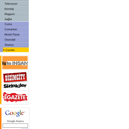
Televizyon
Astroloji
Magazin
Sağlık
Cuma
Cumartesi
Aktüel Pazar
Otomobil
Sinema
»
Çizerler
Google Arama