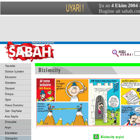
Şu an
4 Ekim 2004 -
Bugüne ait sabah.com
Yazarlar
Günün İçinden
Ekonomi
Gündem
Siyaset
Dünya
Spor
Hava Durumu
Sarı Sayfalar
Ana Sayfa
Dosyalar
Arşiv
Etkinlikler
Günaydın