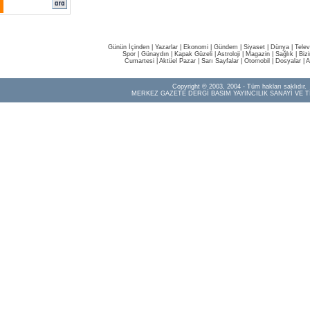
Günün İçinden
|
Yazarlar
|
Ekonomi
|
Gündem
|
Siyaset
|
Dünya |
Telev
Spor
|
Günaydın
|
Kapak Güzeli
|
Astroloji
|
Magazin
|
Sağlık
|
Biz
Cumartesi
|
Aktüel Pazar
|
Sarı Sayfalar
|
Otomobil
|
Dosyalar
|
A
Copyright © 2003, 2004 - Tüm hakları saklıdır.
MERKEZ GAZETE DERGİ BASIM YAYINCILIK SANAYİ VE T