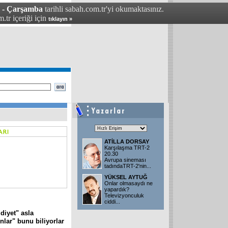
4 - Çarşamba
tarihli sabah.com.tr'yi okumaktasınız.
.tr içeriği için
tıklayın »
ATİLLA DORSAY
Karşılaşma TRT-2
20.30
Avrupa sineması
tadındaTRT-2'nin
...
YÜKSEL AYTUĞ
Onlar olmasaydı ne
yapardık?
Televizyonculuk
ciddi
...
diyet" asla
nlar" bunu biliyorlar