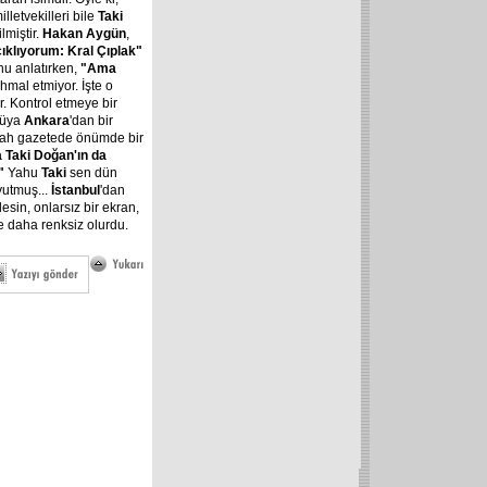
illetvekilleri bile
Taki
lmiştir.
Hakan Aygün
,
ıklıyorum: Kral Çıplak"
nu anlatırken,
"Ama
hmal etmiyor. İşte o
. Kontrol etmeye bir
güya
Ankara
'dan bir
bah gazetede önümde bir
 Taki Doğan'ın da
."
Yahu
Taki
sen dün
yutmuş...
İstanbul
'dan
esin, onlarsız bir ekran,
e daha renksiz olurdu.