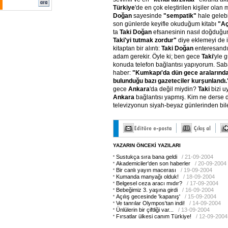
Türkiye
'de en çok eleştirilen kişiler olan m
Doğan
sayesinde
"sempatik"
hale gelebi
son günlerde keyifle okuduğum kitabı
"Aç
ta
Taki Doğan
efsanesinin nasıl doğduğu
Taki'yi tutmak zordur"
diye eklemeyi de i
kitaptan bir alıntı:
Taki Doğan
enteresandır
adam gerekir. Öyle ki; ben gece
Taki
'yle 
konuda telefon bağlantısı yapıyorum. Sa
haber:
"Kumkapı'da dün gece aralarında
bulunduğu bazı gazeteciler kurşunlandı
gece
Ankara
'da değil miydin?
Taki
bizi u
Ankara
bağlantısı yapmış. Kim ne derse d
televizyonun siyah-beyaz günlerinden bil
YAZARIN ÖNCEKİ YAZILARI
Sustukça sıra bana geldi
/ 21-09-2004
Akademiciler'den son haberler
/ 20-09-2004
Bir canlı yayın macerası
/ 19-09-2004
Kumanda manyağı olduk!
/ 18-09-2004
Belgesel ceza aracı mıdır?
/ 17-09-2004
Bebeğimiz 3. yaşına girdi
/ 16-09-2004
Açılış gecesinde 'kapanış'
/ 15-09-2004
Ve tanrılar Olympos'tan indi!
/ 14-09-2004
Ünlülerin bir çiftliği var...
/ 13-09-2004
Fırsatlar ülkesi canım Türkiye!
/ 12-09-2004