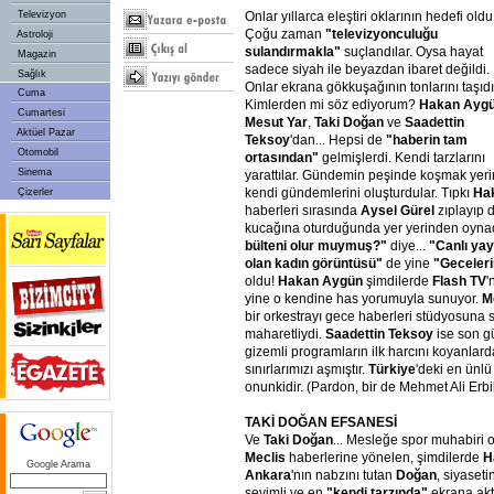
Onlar yıllarca eleştiri oklarının hedefi oldu
Televizyon
Çoğu zaman
"televizyonculuğu
Astroloji
sulandırmakla"
suçlandılar. Oysa hayat
Magazin
sadece siyah ile beyazdan ibaret değildi.
Sağlık
Onlar ekrana gökkuşağının tonlarını taşıdı
Cuma
Kimlerden mi söz ediyorum?
Hakan Ayg
Cumartesi
Mesut Yar
,
Taki Doğan
ve
Saadettin
Aktüel Pazar
Teksoy
'dan... Hepsi de
"haberin tam
Otomobil
ortasından"
gelmişlerdi. Kendi tarzlarını
Sinema
yarattılar. Gündemin peşinde koşmak yer
kendi gündemlerini oluşturdular. Tıpkı
Ha
Çizerler
haberleri sırasında
Aysel Gürel
zıplayıp 
kucağına oturduğunda yer yerinden oyna
bülteni olur muymuş?"
diye...
"Canlı ya
olan kadın görüntüsü"
de yine
"Geceler
oldu!
Hakan Aygün
şimdilerde
Flash TV
'
yine o kendine has yorumuyla sunuyor.
M
bir orkestrayı gece haberleri stüdyosuna 
maharetliydi.
Saadettin Teksoy
ise son g
gizemli programların ilk harcını koyanlarda
sınırlarımızı aşmıştır.
Türkiye
'deki en ünlü
onunkidir. (Pardon, bir de Mehmet Ali Erbil
TAKİ DOĞAN EFSANESİ
Ve
Taki Doğan
... Mesleğe spor muhabiri 
Meclis
haberlerine yönelen, şimdilerde
H
Google Arama
Ankara
'nın nabzını tutan
Doğan
, siyaset
sevimli ve en
"kendi tarzında"
ekrana akt