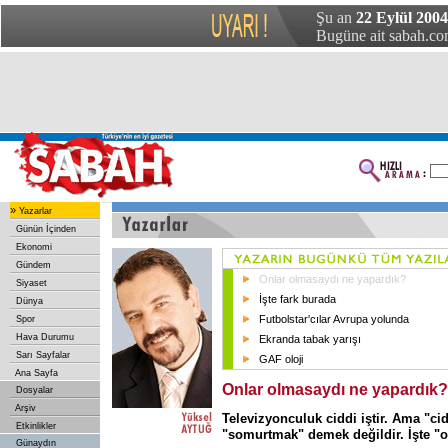
Şu an
22 Eylül 200
Bugüne ait sabah.com
»
Yazarlar
Günün İçinden
Ekonomi
Gündem
Onlar olmasaydı ne yapardık?
Siyaset
İşte fark burada
Dünya
Futbolstar'cılar Avrupa yolunda
Spor
Hava Durumu
Ekranda tabak yarışı
Sarı Sayfalar
GAF oloji
Ana Sayfa
Onlar olmasaydı ne yapardık?
Dosyalar
Arşiv
Televizyonculuk ciddi iştir. Ama "cid
Etkinlikler
"somurtmak" demek değildir. İşte "o
Günaydın