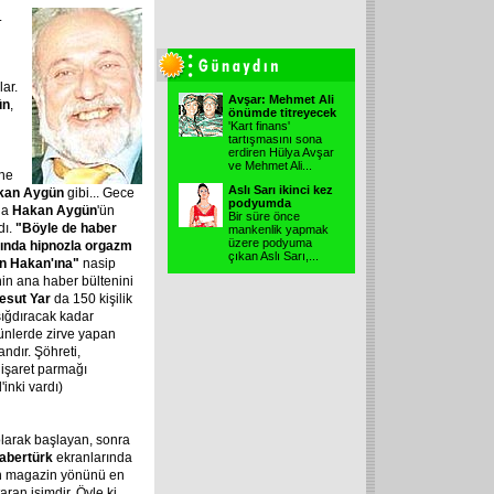
.
lar.
Avşar: Mehmet Ali
ün
,
önümde titreyecek
'Kart finans'
tartışmasını sona
erdiren Hülya Avşar
ve Mehmet Ali
...
ine
Aslı Sarı ikinci kez
kan Aygün
gibi... Gece
podyumda
da
Hakan Aygün
'ün
Bir süre önce
dı.
"Böyle de haber
mankenlik yapmak
üzere podyuma
yında hipnozla orgazm
çıkan Aslı Sarı,
...
in Hakan'ına"
nasip
nin ana haber bültenini
esut Yar
da 150 kişilik
sığdıracak kadar
ünlerde zirve yapan
ndır. Şöhreti,
 işaret parmağı
'inki vardı)
olarak başlayan, sonra
abertürk
ekranlarında
in magazin yönünü en
aran isimdir. Öyle ki,