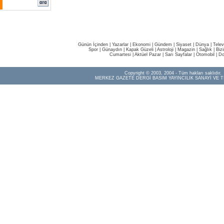
Günün İçinden
|
Yazarlar
|
Ekonomi
|
Gündem
|
Siyaset
|
Dünya |
Telev
Spor
|
Günaydın
|
Kapak Güzeli
|
Astroloji
|
Magazin
|
Sağlık
|
Biz
Cumartesi
|
Aktüel Pazar
|
Sarı Sayfalar
|
Otomobil
|
Do
Copyright © 2003, 2004 - Tüm hakları saklıdır.
MERKEZ GAZETE DERGİ BASIM YAYINCILIK SANAYİ VE T