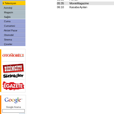
»
05:35
MovieMagazine
Televizyon
06:10
Kasaba Ayıları
Astroloji
Magazin
Sağlık
Cuma
Cumartesi
Aktüel Pazar
Otomobil
Sinema
Çizerler
Google Arama