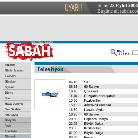
Şu an
22 Eylül 200
Bugüne ait sabah.com
Yazarlar
Günün İçinden
Ekonomi
Gündem
06:40
Sır
08:15
60 Saniye
Siyaset
10:10
Çok Gizli
Dünya
11:40
Rüzgarla Konuşanlar
Spor
13:50
Kızılderililer
Hava Durumu
15:15
Amerikalı Kadınlar
Sarı Sayfalar
16:50
Kasaba Ayıları
18:25
60 Saniye
Ana Sayfa
20:30
Popcorn: Mafya
Dosyalar
22:05
Büyük Dalga
Arşiv
23:55
Kızılderililer
Etkinlikler
01:20
Büyük Dalga
Günaydın
03:05
Ferrari