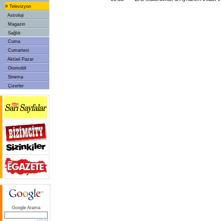
»
Televizyon
Astroloji
Magazin
Sağlık
Cuma
Cumartesi
Aktüel Pazar
Otomobil
Sinema
Çizerler
Google Arama