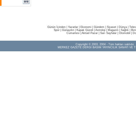
Günün İçinden
|
Yazarlar
|
Ekonomi
|
Gündem
|
Siyaset
|
Dünya |
Telev
Spor
|
Günaydın
|
Kapak Güzeli
|
Astroloji
|
Magazin
|
Sağlık
|
Biz
Cumartesi
|
Aktüel Pazar
|
Sarı Sayfalar
|
Otomobil
|
Do
Copyright © 2003, 2004 - Tüm hakları saklıdır.
MERKEZ GAZETE DERGİ BASIM YAYINCILIK SANAYİ VE T