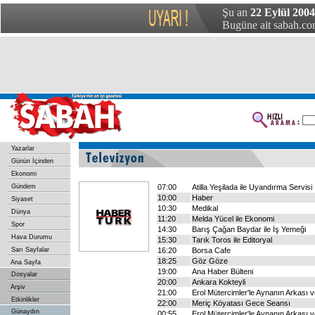
Şu an
22 Eylül 200
Bugüne ait sabah.com
Yazarlar
Günün İçinden
Ekonomi
Gündem
07:00
Atilla Yeşilada ile Uyandırma Servisi
10:00
Haber
Siyaset
10:30
Medikal
Dünya
11:20
Melda Yücel ile Ekonomi
Spor
14:30
Barış Çağan Baydar ile İş Yemeği
Hava Durumu
15:30
Tarık Toros ile Editoryal
Sarı Sayfalar
16:20
Borsa Cafe
18:25
Göz Göze
Ana Sayfa
19:00
Ana Haber Bülteni
Dosyalar
20:00
Ankara Kokteyli
Arşiv
21:00
Erol Mütercimler'le Aynanın Arkası v
Etkinlikler
22:00
Meriç Köyatası Gece Seansı
Günaydın
00:55
Erol Mütercimler'le Aynanın Arkası v