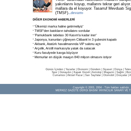
yakınlarını koyup, mallarını tekrar geri alı
mallara da el koyuyor. Tasarruf Mevduatı Si
(TMSF)
...devamı
DİĞER EKONOMİ HABERLERİ
'Ülkemizi marka haline getirmeliyiz'
TMSF'den batıkların tahsilatını sordular
'Pamukbank tabelası 30 Kasım'a kadar iner'
Japonya, kanunları çiğneyen Citibank'ın 3 şubesini kapattı
Akbank, Atatürk havalimanında VIP salonu açtı
Arçelik, Arstill markasıyla yatak da satacak
Kuru fasulyede kavga büyüyor
Memurlar en düşük maaşın 840 milyon olmasını istiyor
Günün İçinden
|
Yazarlar
|
Ekonomi
|
Gündem
|
Siyaset
|
Dünya |
Telev
Spor
|
Günaydın
|
Kapak Güzeli
|
Astroloji
|
Magazin
|
Sağlık
|
Biz
Cumartesi
|
Aktüel Pazar
|
Sarı Sayfalar
|
Otomobil
|
Dosyalar
|
A
Copyright © 2003, 2004 - Tüm hakları saklıdır.
MERKEZ GAZETE DERGİ BASIM YAYINCILIK SANAYİ VE T