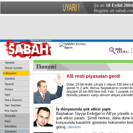
Şu an
18 Eylül 2004
Bugüne ait sabah.com
Yazarlar
Günün İçinden
»
Ekonomi
AB resti piyasaları gerdi
Gündem
Siyaset
Dolar, 20 bin liralık çıkışla 1 milyon 530 bine k
günde % 2 arttı. Borsa, Başbakan’ın sözleri il
Dünya
düşüşle 20 bin 883 bine indi. Faiz, 1 puanlık yük
Spor
Bonoda yabancı satışı dövizin ateşini yükseltt
Hava Durumu
Sarı Sayfalar
İş dünyasında şok etkisi yaptı
Ana Sayfa
Başbakan Tayyip Erdoğan'ın AB'ye yönelik s
Dosyalar
şok etkisi yarattı. Şimdi herkes, daha düne 
Arşiv
konusunda kararlılık gösteren hükümetin bir
görüş
Etkinlikler
...devamı
Günaydın