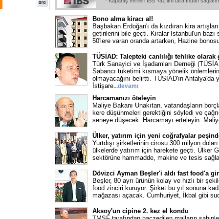
* Kapanış verileri IBS Yazılım tarafından sağlan
Bono alma kiracı al!
Başbakan Erdoğan'ı da kızdıran kira artışlar
getirilerini bile geçti. Kiralar İstanbul'un baz
50'lere varan oranda artarken, Hazine bonos
TÜSİAD: Talepteki canlılığı tehlike olara
Türk Sanayici ve İşadamları Derneği (TÜSİ
Sabancı tüketimi kısmaya yönelik önlemlerin
olmayacağını belirtti. TÜSİAD'ın Antalya'da
İstişare
...devamı
Harcamanızı öteleyin
Maliye Bakanı Unakıtan, vatandaşların borçla
kere düşünmeleri gerektiğini söyledi ve çağrı
seneye düşecek. Harcamayı erteleyin. Mali
Ülker, yatırım için yeni coğrafyalar peşind
Yurtdışı şirketlerinin cirosu 300 milyon doları
ülkelerde yatırım için harekete geçti. Ülker
sektörüne hammadde, makine ve tesis sağl
Dövizci Ayman Beşler'i aldı fast food'a gir
Beşler, 80 ayrı ürünün kolay ve hızlı bir şekil
food zinciri kuruyor. Şirket bu yıl sonuna kad
mağazası açacak. Cumhuriyet, İkbal gibi su
Aksoy'un cipine 2. kez el kondu
TMSF tarafından haczedilen malların sahiple