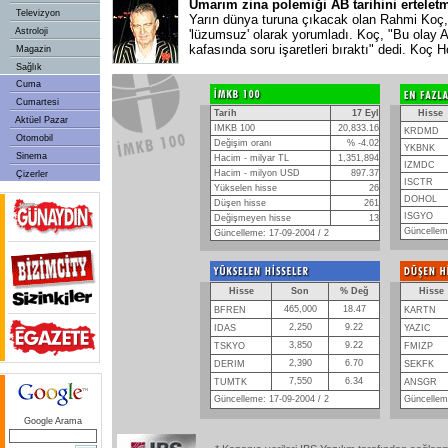
Umarım zina polemiği AB tarihini ertelet
Televizyon
Yarın dünya turuna çıkacak olan Rahmi Koç, 
Astroloji
'lüzumsuz' olarak yorumladı. Koç, "Bu olay A
kafasında soru işaretleri bıraktı" dedi. Koç H
Magazin
Sağlık
Cuma
Cumartesi
Tarih
17 Eyl
Hisse
Aktüel Pazar
IMKB 100
20,833.16
KRDMD
Otomobil
Değişim oranı
% -4.02
YKBNK
Sinema
Hacim - milyar TL
1,351,894
IZMDC
Hacim - milyon USD
897.37
Çizerler
ISCTR
Yükselen hisse
26
DOHOL
Düşen hisse
261
ISGYO
Değişmeyen hisse
13
Güncelleme
Güncelleme: 17-09-2004 / 2
Hisse
Son
% Değ
Hisse
465,000
18.47
BFREN
KARTN
2,250
9.22
IDAS
YAZIC
3,850
9.22
TSKYO
FMIZP
2,390
6.70
DERIM
SEKFK
7,550
6.34
TUMTK
ANSGR
Güncelleme: 17-09-2004 / 2
Güncelleme
Google Arama