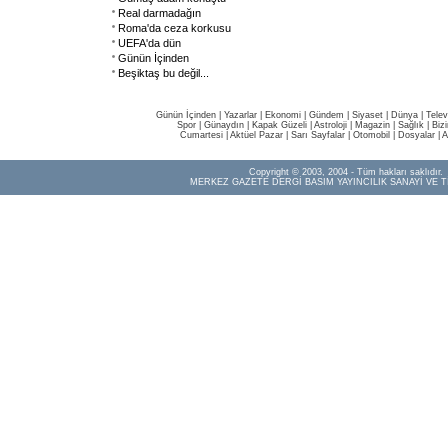
Real darmadağın
Roma'da ceza korkusu
UEFA'da dün
Günün İçinden
Beşiktaş bu değil...
Günün İçinden
|
Yazarlar
|
Ekonomi
|
Gündem
|
Siyaset
|
Dünya |
Telev
Spor
|
Günaydın
|
Kapak Güzeli
|
Astroloji
|
Magazin
|
Sağlık
|
Biz
Cumartesi
|
Aktüel Pazar
|
Sarı Sayfalar
|
Otomobil
|
Dosyalar
|
A
Copyright © 2003, 2004 - Tüm hakları saklıdır.
MERKEZ GAZETE DERGİ BASIM YAYINCILIK SANAYİ VE T