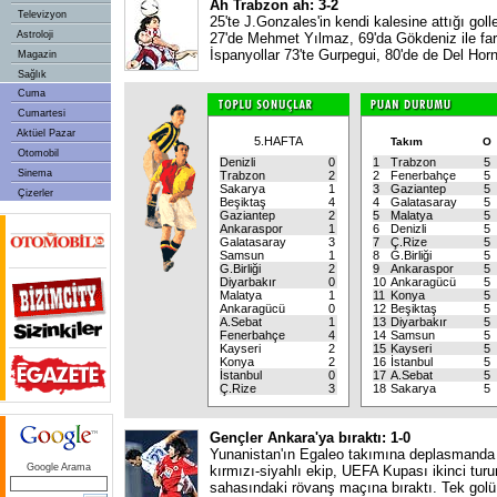
Ah Trabzon ah: 3-2
Televizyon
25'te J.Gonzales'in kendi kalesine attığı go
Astroloji
27'de Mehmet Yılmaz, 69'da Gökdeniz ile far
İspanyollar 73'te Gurpegui, 80'de de Del Horn
Magazin
Sağlık
Cuma
Cumartesi
Aktüel Pazar
5.HAFTA
Takım
O
Otomobil
Denizli
0
1
Trabzon
5
Sinema
Trabzon
2
2
Fenerbahçe
5
Sakarya
1
3
Gaziantep
5
Çizerler
Beşiktaş
4
4
Galatasaray
5
Gaziantep
2
5
Malatya
5
Ankaraspor
1
6
Denizli
5
Galatasaray
3
7
Ç.Rize
5
Samsun
1
8
G.Birliği
5
G.Birliği
2
9
Ankaraspor
5
Diyarbakır
0
10
Ankaragücü
5
Malatya
1
11
Konya
5
Ankaragücü
0
12
Beşiktaş
5
A.Sebat
1
13
Diyarbakır
5
Fenerbahçe
4
14
Samsun
5
Kayseri
2
15
Kayseri
5
Konya
2
16
İstanbul
5
İstanbul
0
17
A.Sebat
5
Ç.Rize
3
18
Sakarya
5
Gençler Ankara'ya bıraktı: 1-0
Yunanistan'ın Egaleo takımına deplasmanda t
Google Arama
kırmızı-siyahlı ekip, UEFA Kupası ikinci tur
sahasındaki rövanş maçına bıraktı. Tek golü