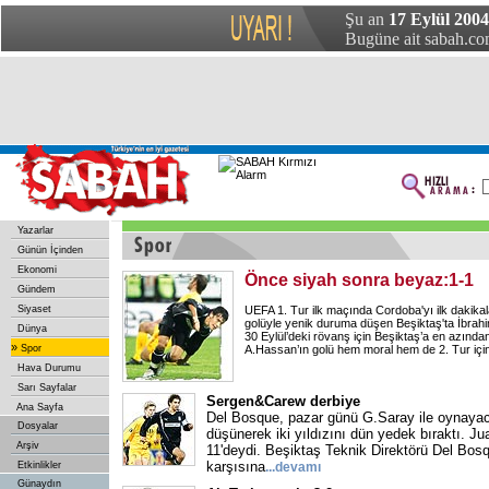
Şu an
17 Eylül 200
Bugüne ait sabah.com
Yazarlar
Günün İçinden
Ekonomi
Önce siyah sonra beyaz:1-1
Gündem
Siyaset
UEFA 1. Tur ilk maçında Cordoba'yı ilk dakika
golüyle yenik duruma düşen Beşiktaş'ta İbrahi
Dünya
30 Eylül’deki rövanş için Beşiktaş’a en azında
»
Spor
A.Hassan’ın golü hem moral hem de 2. Tur içi
Hava Durumu
Sarı Sayfalar
Sergen&Carew derbiye
Ana Sayfa
Del Bosque, pazar günü G.Saray ile oynayaca
Dosyalar
düşünerek iki yıldızını dün yedek bıraktı. Ju
Arşiv
11'deydi. Beşiktaş Teknik Direktörü Del Bos
karşısına
Etkinlikler
...devamı
Günaydın