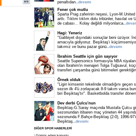
penaltıdan
...devamı
Fener çok mutlu
Sparta Prag zaferinin neşesi, Lyon-M.United 
arttı. Tıklım tıklım dolu tribünler, hasılat v
de cabası... Kolay değildi milyonlarca
...deva
Hagi: Yeneriz
"Galibiyet dışındaki sonuçlar beni üzüyor. 
amacıyla gidiyoruz. Beşiktaş'ı küçümsemiyor
takımız ve bunu pazar günü
...devamı
İbrahim Seattle için gün sayıyor
Seattle Supersonics formasıyla NBA rüyaları
olan İbrahim'in menajeri Tolga Tuğsavul, küç
transferi çarşamba günü bitirmeleri gerektiğin
Örnek olduk
"Ligin kimsenin tekelinde olmadığını geçen 
sezon ilk 4'ü zorlayacak 8-9 takım varsa bu
biri Beşiktaş'tır". Basketbolda transfer döne
Dev derbi Çulcu'nun
Beşiktaş-G.Saray maçında Mustafa Çulcu g
sezonundan itibaren maç yöneten 44 yaşınd
sezonunda F.Bahçe-Beşiktaş (2-0), 1996-97'
Beşiktaş
...devamı
DİĞER SPOR HABERLERİ
Gümüş adam konuştu