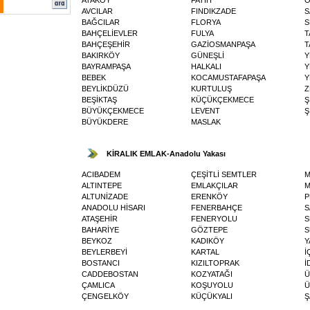
AVCILAR
FINDIKZADE
S
BAĞCILAR
FLORYA
S
BAHÇELİEVLER
FULYA
T
BAHÇEŞEHİR
GAZİOSMANPAŞA
T
BAKIRKÖY
GÜNEŞLİ
Y
BAYRAMPAŞA
HALKALI
Y
BEBEK
KOCAMUSTAFAPAŞA
Y
BEYLİKDÜZÜ
KURTULUŞ
Z
BEŞİKTAŞ
KÜÇÜKÇEKMECE
Ş
BÜYÜKÇEKMECE
LEVENT
Ş
BÜYÜKDERE
MASLAK
KİRALIK EMLAK-Anadolu Yakası
ACIBADEM
ÇEŞİTLİ SEMTLER
M
ALTINTEPE
EMLAKÇILAR
ALTUNİZADE
ERENKÖY
P
ANADOLU HİSARI
FENERBAHÇE
S
ATAŞEHİR
FENERYOLU
S
BAHARİYE
GÖZTEPE
S
BEYKOZ
KADIKÖY
Y
BEYLERBEYİ
KARTAL
İ
BOSTANCI
KIZILTOPRAK
İ
CADDEBOSTAN
KOZYATAĞI
Ü
ÇAMLICA
KOŞUYOLU
Ü
ÇENGELKÖY
KÜÇÜKYALI
Ş