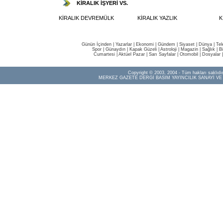
KİRALIK İŞYERİ VS.
KİRALIK DEVREMÜLK
KİRALIK YAZLIK
K
Günün İçinden
|
Yazarlar
|
Ekonomi
|
Gündem
|
Siyaset
|
Dünya |
Tel
Spor
|
Günaydın
|
Kapak Güzeli
|
Astroloji
|
Magazin
|
Sağlık
|
B
Cumartesi
|
Aktüel Pazar
|
Sarı Sayfalar
|
Otomobil
|
Dosyalar
Copyright © 2003, 2004 - Tüm hakları saklıdır
MERKEZ GAZETE DERGİ BASIM YAYINCILIK SANAYİ VE 