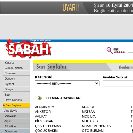
Şu an
16 Eylül 200
Bugüne ait sabah.com
Yazarlar
Günün İçinden
Ekonomi
KATEGORİ
Anahtar Sözcük
Gündem
Siyaset
Dünya
Spor
ELEMAN ARAYANLAR
Hava Durumu
»
Sarı Sayfalar
ALÜMİNYUM
KUAFÖR
T
Ana Sayfa
ANKETÖR
MATBAA
T
Dosyalar
AVUKAT
MOBİLYA
T
BİLGİSAYAR
MUHASEBE
T
Arşiv
ÇEŞİTLİ ELEMAN
MİMAR MÜHENDİS
T
Etkinlikler
ÇOCUK BAKIMI
OTO ELEMANI
İ
Günaydın