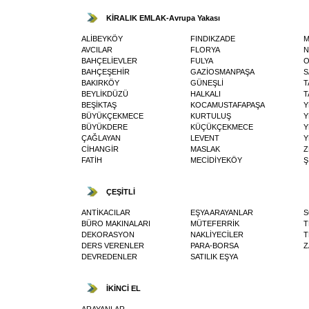
KİRALIK EMLAK-Avrupa Yakası
ALİBEYKÖY
FINDIKZADE
M
AVCILAR
FLORYA
N
BAHÇELİEVLER
FULYA
O
BAHÇEŞEHİR
GAZİOSMANPAŞA
S
BAKIRKÖY
GÜNEŞLİ
T
BEYLİKDÜZÜ
HALKALI
T
BEŞİKTAŞ
KOCAMUSTAFAPAŞA
Y
BÜYÜKÇEKMECE
KURTULUŞ
Y
BÜYÜKDERE
KÜÇÜKÇEKMECE
Y
ÇAĞLAYAN
LEVENT
Y
CİHANGİR
MASLAK
Z
FATİH
MECİDİYEKÖY
Ş
ÇEŞİTLİ
ANTİKACILAR
EŞYA ARAYANLAR
S
BÜRO MAKINALARI
MÜTEFERRİK
T
DEKORASYON
NAKLİYECİLER
T
DERS VERENLER
PARA-BORSA
Z
DEVREDENLER
SATILIK EŞYA
İKİNCİ EL
ARAYANLAR