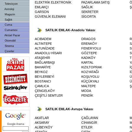
ELEKTRİK ELEKTRONİK
PAZARLAMA SATIŞ
Ö
Televizyon
EMLAKÇI
SAĞLIK
Ş
Astroloji
GARSON
SEKRETER
Magazin
GÜVENLİK ELEMANI
SİGORTA
Sağlık
Cuma
SATILIK EMLAK-Anadolu Yakası
Cumartesi
Aktüel Pazar
ACIBADEM
DRAGOS
R
Otomobil
ALTINTEPE
ERENKÖY
S
Sinema
ALTUNİZADE
FENERYOLU
S
Çizerler
ANADOLU HİSARI
GÖZTEPE
S
ATAŞEHİR
KADIKÖY
T
BAĞLARBAŞI
KARTAL
Y
BAHARİYE
KIZILTOPRAK
İ
BEYKOZ
KOZYATAĞI
İ
BEYLERBEYİ
KOŞUYOLU
Ü
BOSTANCI
KÜÇÜKYALI
Ü
ÇAMLICA
MALTEPE
Ş
ÇENGELKÖY
MODA
ÇEŞİTLİ SEMTLER
PENDİK
SATILIK EMLAK-Avrupa Yakası
AKATLAR
ÇAĞLAYAN
M
AKSARAY
CİHANGİR
M
Google Arama
ALİBEYKÖY
ETİLER
N
ATAKÖY
FATİH
O