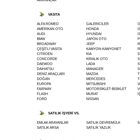
VASITA
ALFA ROMEO
GALERİCİLER
O
AMERİKAN OTO
HONDA
O
AUDI
HYUNDAI
O
BMW
JAPON OTO
P
BROADWAY
JEEP
R
ÇEŞİTLİ VASITA
KAMYON-KAMYONET
R
CITROEN
KIA
S
CONCORDE
KİRALIK OTO
S
DAEWOO
LADA
S
DAIHATSU
MANAGER
S
DENİZ ARAÇLARI
MAZDA
T
DOĞAN
MERCEDES
T
EUROPA
MITSUBISHI
V
FAIRWAY
MOTORSİKLET-BİSİKLET
V
FLASH
MURAT
İ
FORD
NISSAN
SATILIK İŞYERİ VS.
EMLAK ARAYANLAR
SATILIK DEVREMÜLK
S
SATILIK ARSA
SATILIK YAZLIK