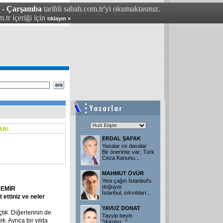
4 - Çarşamba
tarihli sabah.com.tr'yi okumaktasınız.
.tr içeriği için
tıklayın »
ERDAL ŞAFAK
Yasalar ve davalar
Bir önerimiz var; Türk
Ceza Kanunu
...
MAHMUT ÖVÜR
Yeni çağın İstanbul'u
doğuyor
DEMİR
İstanbul, sıkıntıları
...
t ettiniz ve neler
YAVUZ DONAT
çtık. Diğerlerinin de
Tayyip beyin
ek. Ayrıca bir yılda
"duruşu..."