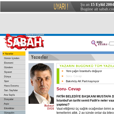
Şu an
15 Eylül 200
Bugüne ait sabah.com
»
Yazarlar
Günün İçinden
Ekonomi
Gündem
Yeni çağın İstanbul'u doğuyor
Siyaset
Soru- Cevap
Dünya
Bakırköy AK Parti kaynıyor
Spor
Hava Durumu
Soru- Cevap
Sarı Sayfalar
Ana Sayfa
FATİH BELEDİYE BAŞKANI MUSTAFA 
Dosyalar
İstanbul'un tarihi semti Fatih'e neler vaa
Arşiv
yaptınız?
Vaat ettiğimiz üç sağlık ocağından birini a
Etkinlikler
temellerini attık. 2 ay içinde onlar da bitec
Günaydın