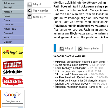
dökülen asfaltı bir günde dökerek yollarımı
Televizyon
Fatih İlçesinin tarihi dokusuna yakışır p
Astroloji
Bölgemizde bulunan Tekfur Sarayı, Aneme
Magazin
Sinan'ın eseri olan İvaz Cami ve klasik T
Sağlık
günümüze kadar gelmiş olan Türk mahall
Cuma
Fener, Balat ve Zeyrek Evleri, Yedikule Zin
Cumartesi
Peki bu zenginlik niçin yerli ve yabancı
Aktüel Pazar
Planlanan konsept şu, Fatih insanların y
turizm alanı. Böyle yaparsanız ne turizmi c
Otomobil
turisti getirebilirsiniz. Biz şimdi bunu kökt
Sinema
Çizerler
YAZARIN ÖNCEKİ YAZILARI
MHP'deki durgunluğun nedeni, seçim şoku
15 bin öğrenci okula gitmiyor
/ 13-09-2004
Kadir Topbaş'a kefil değilim
/ 12-09-2004
TOKİ ne yapmak istiyor?
/ 11-09-2004
"Huzur hakkı" huzursuz etti
/ 10-09-2004
AK Parti hareketli diğerleri sessiz
/ 09-09-20
AK Parti'de 3 Kasımcılar 28 Martçılar'a karşı
İstanbul CHP'de neler oluyor?
/ 07-09-2004
İstanbullu muhalifler bastırdı, karar alındı
/ 
Google Arama