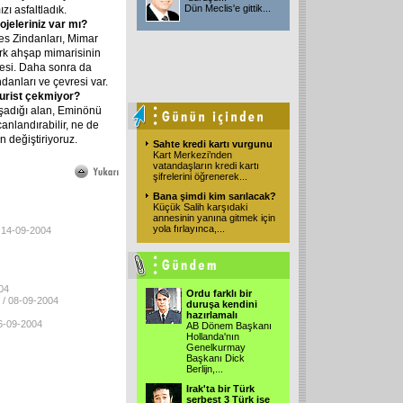
Dün Meclis'e gittik...
zı asfaltladık.
rojeleriniz var mı?
s Zindanları, Mimar
ürk ahşap mimarisinin
esi. Daha sonra da
danları ve çevresi var.
 turist çekmiyor?
aşadığı alan, Eminönü
anlandırabilir, ne de
en değiştiriyoruz.
Sahte kredi kartı vurgunu
Kart Merkezi’nden
vatandaşların kredi kartı
şifrelerini öğrenerek
...
Bana şimdi kim sarılacak?
Küçük Salih karşıdaki
annesinin yanına gitmek için
yola fırlayınca,
...
/ 14-09-2004
04
Ordu farklı bir
/ 08-09-2004
duruşa kendini
hazırlamalı
06-09-2004
AB Dönem Başkanı
Hollanda'nın
Genelkurmay
Başkanı Dick
Berlijn,
...
Irak'ta bir Türk
serbest 3 Türk ise