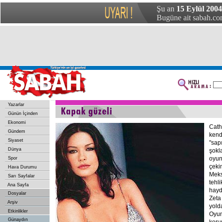
Şu an
15 Eylül 200
Bugüne ait sabah.com
Yazarlar
Günün İçinden
Ekonomi
Cath
Gündem
kend
Siyaset
"sapı
Dünya
şokl
oyun
Spor
çeki
Hava Durumu
Meks
Sarı Sayfalar
tehli
Ana Sayfa
hayd
Dosyalar
Zeta
Arşiv
yold
Etkinlikler
Oyun
Günaydın