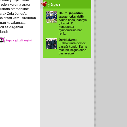
aları yetişti. Limuzini
p eden koruma aracı
utların otomobiline
Daum şapkadan
arak Zeta Jones'a
tavşan çıkarabilir
a fırsatı verdi. Ardından
Alman hoca, sahaya
nan kovalamaca
çıkacak 11
konusunda
cu saldırganlar
oyuncularına bile
landı.
renk
...
Derbi alarmı
Futbolculara demeç
yasağı kondu. Kamp
maçtan iki gün önce
başlayacak.