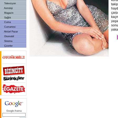
korum
Televizyon
taki
hayd
Astroloji
çarp
Magazin
kaçm
Sağlık
yaşa
Cuma
sonu
Cumartesi
yaka
Aktüel Pazar
Otomobil
Sinema
Çizerler
Google Arama