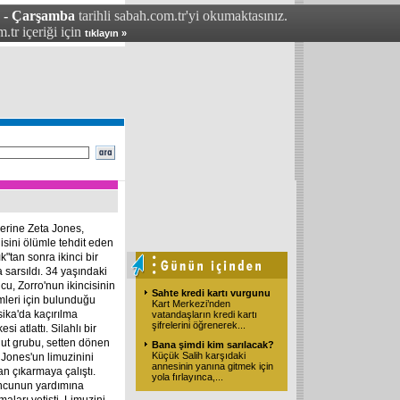
4 - Çarşamba
tarihli sabah.com.tr'yi okumaktasınız.
.tr içeriği için
tıklayın »
erine Zeta Jones,
isini ölümle tehdit eden
k"tan sonra ikinci bir
a sarsıldı. 34 yaşındaki
cu, Zorro'nun ikincisinin
Sahte kredi kartı vurgunu
mleri için bulunduğu
Kart Merkezi’nden
ika'da kaçırılma
vatandaşların kredi kartı
şifrelerini öğrenerek
...
kesi atlattı. Silahlı bir
ut grubu, setten dönen
Bana şimdi kim sarılacak?
Küçük Salih karşıdaki
 Jones'un limuzinini
annesinin yanına gitmek için
an çıkarmaya çalıştı.
yola fırlayınca,
...
cunun yardımına