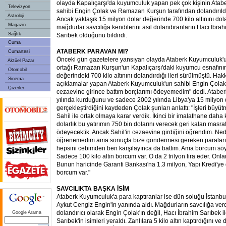
olayda Kapalıçarşı'da kuyumculuk yapan pek çok kişinin Ata
Televizyon
sahibi Engin Çolak ve Ramazan Kurşun tarafından dolandırıldığ
Astroloji
Ancak yaklaşık 15 milyon dolar değerinde 700 kilo altınını dola
Magazin
mağdurlar savcılığa kendilerini asıl dolandıranların Hacı İbra
Sağlık
Sarıbek olduğunu bildirdi.
Cuma
ATABERK PARAVAN MI?
Cumartesi
Önceki gün gazetelere yansıyan olayda Ataberk Kuyumculuk'u
Aktüel Pazar
ortağı Ramazan Kurşun'un Kapalıçarşı'daki kuyumcu esnafının
Otomobil
değerindeki 700 kilo altınını dolandırdığı ileri sürülmüştü. Hakkın
Sinema
açıklamalar yapan Ataberk Kuyumculuk'un sahibi Engin Çolak,
Çizerler
cezaevine girince battım borçlarımı ödeyemedim" dedi. Atab
yılında kurduğunu ve sadece 2002 yılında Libya'ya 15 milyon do
gerçekleştirdiğini kaydeden Çolak şunları anlattı: "İşleri büyüt
Sahil ile ortak olmaya karar verdik. İkinci bir imalathane daha 
dolarlık bu yatırımın 750 bin dolarını verecek geri kalan masraf
ödeyecektik. Ancak Sahil'in cezaevine girdiğini öğrendim. Ned
öğrenemedim ama sonuçta bize göndermesi gereken paraları
hepsini cebimden ben karşılayınca da battım. Ama borcum söyle
Sadece 100 kilo altın borcum var. O da 2 trilyon lira eder. Onl
Bunun haricinde Garanti Bankası'na 1.3 milyon, Yapı Kredi'ye 
borcum var."
SAVCILIKTA BAŞKA İSİM
Ataberk Kuyumculuk'a para kaptıranlar ise dün soluğu İstanb
Aykut Cengiz Engin'in yanında aldı. Mağdurların savcılığa verd
dolandırıcı olarak Engin Çolak'ın değil, Hacı İbrahim Sarıbek i
Google Arama
Sarıbek'in isimleri yeraldı. Zanlılara 5 kilo altın kaptırdığını ve 