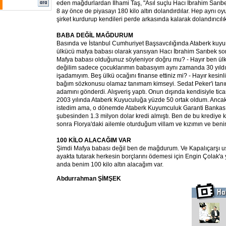
eden mağdurlardan İlhami Taş, "Asıl suçlu Hacı İbrahim Sarıbe
8 ay önce de piyasayı 180 kilo altın dolandırdılar. Hep aynı oy
şirket kurdurup kendileri perde arkasında kalarak dolandırıcılık
BABA DEĞİL MAĞDURUM
Basında ve İstanbul Cumhuriyet Başsavcılığında Ataberk kuy
ülkücü mafya babası olarak yansıyan Hacı İbrahim Sarıbek soru
Mafya babası olduğunuz söyleniyor doğru mu? - Hayır ben ül
değilim sadece çocuklarımın babasıyım aynı zamanda 30 yıldı
işadamıyım. Beş ülkü ocağını finanse ettiniz mi? - Hayır kesinli
bağım sözkonusu olamaz tanımam kimseyi. Sedat Peker'i tanır m
adamını gönderdi. Alışveriş yaptı. Onun dışında kendisiyle ticar
2003 yılında Ataberk Kuyuculuğa yüzde 50 ortak oldum. Ancak 
istedim ama, o dönemde Ataberk Kuyumculuk Garanti Bankas
şubesinden 1.3 milyon dolar kredi almıştı. Ben de bu krediye 
sonra Florya'daki ailemle oturduğum villam ve kızımın ve ben
100 KİLO ALACAĞIM VAR
Şimdi Mafya babası değil ben de mağdurum. Ve Kapalıçarşı usul
ayakta tutarak herkesin borçlarını ödemesi için Engin Çolak'a
anda benim 100 kilo altın alacağım var.
Abdurrahman ŞİMŞEK