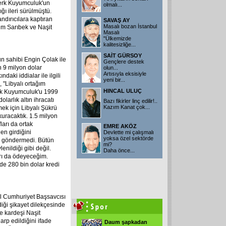
berk Kuyumculuk'un
olmalı...
ı ileri sürülmüştü.
ndırıcılara kaptıran
SAVAŞ AY
Masalı bozan İstanbul
him Sarıbek ve Naşit
Masalı
"Ülkemizde
kalitesizliğe
...
SAİT GÜRSOY
n sahibi Engin Çolak ile
Gençlere destek
 9 milyon dolar
olun...
Artısıyla eksisiyle
daki iddialar ile ilgili
yeni bir
...
 "Libyalı ortağım
HINCAL ULUÇ
erk Kuyumculuk'u 1999
larlık altın ihracatı
Bazı fikirler linç edilir!..
Kazım Kanat çok
...
mek için Libyalı Şükrü
kuracaktık. 1.5 milyon
ları da ortak
EMRE AKÖZ
en girdiğini
Devlette mi çalışmalı
yoksa özel sektörde
 göndermedi. Bütün
mi?
nildiği gibi değil.
Daha önce
...
arı da ödeyeceğim.
de 280 bin dolar kredi
ul Cumhuriyet Başsavcısı
iği şikayet dilekçesinde
le kardeşi Naşit
darp edildiğini ifade
Daum şapkadan