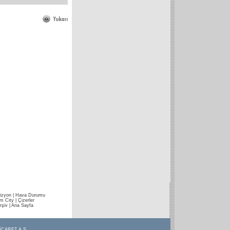
izyon
|
Hava Durumu
im City
|
Çizerler
rşiv
|
Ana Sayfa
İCARET A.Ş.