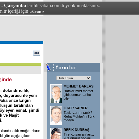
4 - Çarşamba
tarihli sabah.com.tr'yi okumaktasınız.
.tr içeriği için
tıklayın »
şinde
MEHMET BARLAS
n dolandırıcılık,
Hatalarımızı marifet
gibi sunmak tarihe
uç duyurusu ile yeni
bile
...
 Daha önce Engin
urşun tarafından
İLKER SARIER
söyleyen esnaf, şimdi
Taciz var mı taciz?
k ve Naşit
Reha Muhtar'ın Türk
i.
medya
...
REFİK DURBAŞ
olandırıcılık mağdurların
Tire Kutsan anıları...
eki gün açığa çıkan
70'li yılların sonları