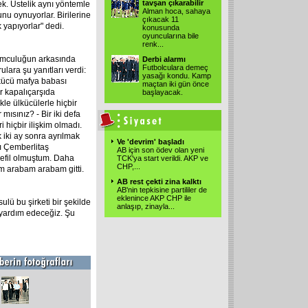
tavşan çıkarabilir
k. Üstelik aynı yöntemle
Alman hoca, sahaya
unu oynuyorlar. Birilerine
çıkacak 11
 yapıyorlar" dedi.
konusunda
oyuncularına bile
renk
...
umculuğun arkasında
Derbi alarmı
Futbolculara demeç
lara şu yanıtları verdi:
yasağı kondu. Kamp
kücü mafya babası
maçtan iki gün önce
r kapalıçarşıda
başlayacak.
kle ülkücülerle hiçbir
ısınız? - Bir iki defa
i hiçbir ilişkim olmadı.
iki ay sonra ayrılmak
Ve 'devrim' başladı
ı Çemberlitaş
AB için son ödev olan yeni
kefil olmuştum. Daha
TCK'ya start verildi. AKP ve
CHP,
...
im arabam arabam gitti.
AB rest çekti zina kalktı
AB'nin tepkisine partililer de
eklenince AKP CHP ile
ü bu şirketi bir şekilde
anlaşıp, zinayla
...
 yardım edeceğiz. Şu