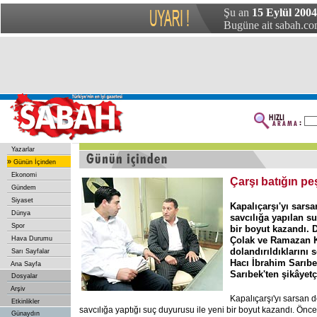
Şu an
15 Eylül 200
Bugüne ait sabah.com
Yazarlar
»
Günün İçinden
Ekonomi
Çarşı batığın pe
Gündem
Siyaset
Kapalıçarşı'yı sarsa
Dünya
savcılığa yapılan s
Spor
bir boyut kazandı.
Hava Durumu
Çolak ve Ramazan K
dolandırıldıklarını 
Sarı Sayfalar
Hacı İbrahim Sarıbe
Ana Sayfa
Sarıbek'ten şikâyetç
Dosyalar
Arşiv
Kapalıçarşı'yı sarsan d
Etkinlikler
savcılığa yaptığı suç duyurusu ile yeni bir boyut kazandı. Önc
Günaydın