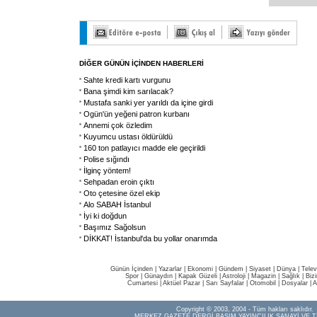
DİĞER GÜNÜN İÇİNDEN HABERLERİ
Sahte kredi kartı vurgunu
Bana şimdi kim sarılacak?
Mustafa sanki yer yarıldı da içine girdi
Ogün'ün yeğeni patron kurbanı
Annemi çok özledim
Kuyumcu ustası öldürüldü
160 ton patlayıcı madde ele geçirildi
Polise sığındı
İlginç yöntem!
Sehpadan eroin çıktı
Oto çetesine özel ekip
Alo SABAH İstanbul
İyi ki doğdun
Başımız Sağolsun
DİKKAT! İstanbul'da bu yollar onarımda
Günün İçinden
|
Yazarlar
|
Ekonomi
|
Gündem
|
Siyaset
|
Dünya |
Telev
Spor
|
Günaydın
|
Kapak Güzeli
|
Astroloji
|
Magazin
|
Sağlık
|
Biz
Cumartesi
|
Aktüel Pazar
|
Sarı Sayfalar
|
Otomobil
|
Dosyalar
|
A
Copyright © 2003, 2004 - Tüm hakları saklıdır.
MERKEZ GAZETE DERGİ BASIM YAYINCILIK SANAYİ VE T