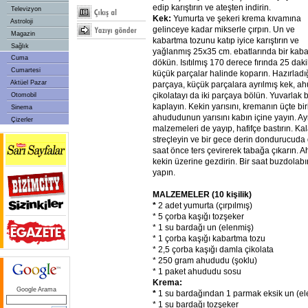
edip karıştırın ve ateşten indirin.
Televizyon
Kek:
Yumurta ve şekeri krema kıvamına
Astroloji
gelinceye kadar mikserle çırpın. Un ve
Magazin
kabartma tozunu katıp iyice karıştırın ve
Sağlık
yağlanmış 25x35 cm. ebatlarında bir kab
Cuma
dökün. Isıtılmış 170 derece fırında 25 daki
Cumartesi
küçük parçalar halinde koparın. Hazırladığ
Aktüel Pazar
parçaya, küçük parçalara ayrılmış kek, 
çikolatayı da iki parçaya bölün. Yuvarlak bi
Otomobil
kaplayın. Kekin yarısını, kremanın üçte bir
Sinema
ahududunun yarısını kabın içine yayın. Ay
Çizerler
malzemeleri de yayıp, hafifçe bastırın. K
streçleyin ve bir gece derin dondurucuda d
saat önce ters çevirerek tabağa çıkarın. 
kekin üzerine gezdirin. Bir saat buzdolabı
yapın.
MALZEMELER (10 kişilik)
*
2 adet yumurta (çırpılmış)
* 5 çorba kaşığı tozşeker
* 1 su bardağı un (elenmiş)
* 1 çorba kaşığı kabartma tozu
* 2,5 çorba kaşığı damla çikolata
* 250 gram ahududu (şoklu)
* 1 paket ahududu sosu
Krema:
Google Arama
*
1 su bardağından 1 parmak eksik un (el
* 1 su bardağı tozşeker