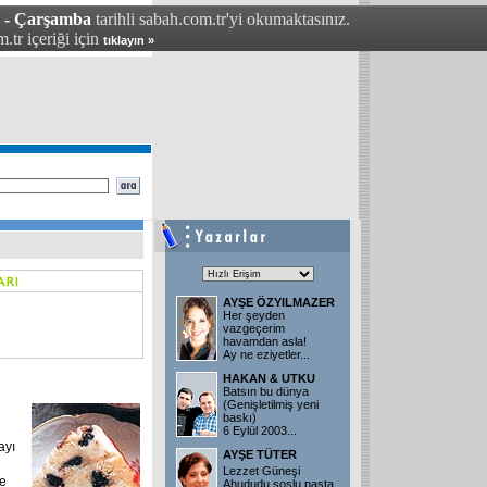
4 - Çarşamba
tarihli sabah.com.tr'yi okumaktasınız.
.tr içeriği için
tıklayın »
AYŞE ÖZYILMAZER
Her şeyden
vazgeçerim
havamdan asla!
Ay ne eziyetler
...
HAKAN & UTKU
Batsın bu dünya
(Genişletilmiş yeni
baskı)
6 Eylül 2003
...
ayı
AYŞE TÜTER
Lezzet Güneşi
ve
Ahududu soslu pasta