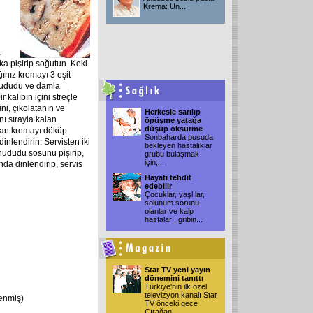
Krema: Un
...
a
ka pişirip soğutun. Keki
ınız kremayı 3 eşit
ahududu ve damla
r kalıbın içini streçle
ini, çikolatanın ve
Herkesle sarılıp
nı sırayla kalan
öpüşme yatağa
düşüp öksürme
alan kremayı döküp
Sonbaharda pusuda
inlendirin. Servisten iki
bekleyen hastalıklar
Ahududu sosunu pişirip,
grubu bulaşmak
için;
...
nda dinlendirip, servis
Hayatı tehdit
edebilir
Çocuklar, yaşlılar,
solunum sorunu
olanlar ve kalp
hastaları, gribin
...
Star TV yeni yayın
dönemini tanıttı
Türkiye'nin ilk özel
televizyon kanalı Star
enmiş)
TV önceki gece
Çırağan
...