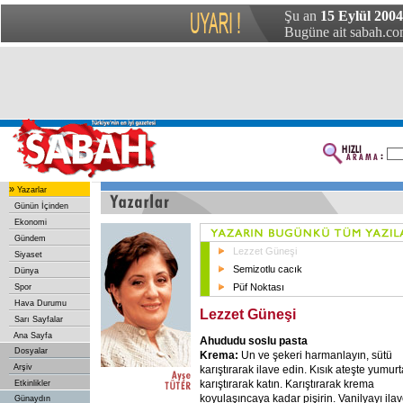
Şu an
15 Eylül 200
Bugüne ait sabah.com
»
Yazarlar
Günün İçinden
Ekonomi
Gündem
Lezzet Güneşi
Siyaset
Semizotlu cacık
Dünya
Püf Noktası
Spor
Hava Durumu
Lezzet Güneşi
Sarı Sayfalar
Ana Sayfa
Ahududu soslu pasta
Dosyalar
Krema:
Un ve şekeri harmanlayın, sütü
Arşiv
karıştırarak ilave edin. Kısık ateşte yumurt
karıştırarak katın. Karıştırarak krema
Etkinlikler
koyulaşıncaya kadar pişirin. Vanilyayı ila
Günaydın