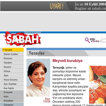
Şu an
10 Eylül 200
Bugüne ait sabah.com
»
Yazarlar
Günün İçinden
Ekonomi
Meyveli kurabiye
Gündem
Siyaset
Tereyağı
, şeker ve
yumurtayı köpürene kadar
Dünya
mikserle çırpın. Meyve
Spor
karışımı ve elenmiş unları
Hava Durumu
karıştırarak ilave edin.
Sarı Sayfalar
Karışımdan kaşıkla parçalar
Ana Sayfa
alıp, elinizle yuvarlayın ve
Dosyalar
yağlanmış fırın tepsisine
Arşiv
5'er cm aralıklarla dizin.
Etkinlikler
Önceden ısıtılmış 200
Günaydın
derece fırında yaklaşık 12 dakika pişirin. 