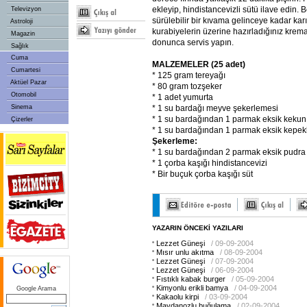
ekleyip, hindistancevizli sütü ilave edin. B
Televizyon
sürülebilir bir kıvama gelinceye kadar kar
Astroloji
kurabiyelerin üzerine hazırladığınız kre
Magazin
donunca servis yapın.
Sağlık
Cuma
MALZEMELER (25 adet)
Cumartesi
*
125 gram tereyağı
Aktüel Pazar
* 80 gram tozşeker
Otomobil
* 1 adet yumurta
Sinema
* 1 su bardağı meyve şekerlemesi
* 1 su bardağından 1 parmak eksik kekun
Çizerler
* 1 su bardağından 1 parmak eksik kepekl
Şekerleme:
*
1 su bardağından 2 parmak eksik pudra 
* 1 çorba kaşığı hindistancevizi
* Bir buçuk çorba kaşığı süt
YAZARIN ÖNCEKİ YAZILARI
Lezzet Güneşi
/ 09-09-2004
Mısır unlu akıtma
/ 08-09-2004
Lezzet Güneşi
/ 07-09-2004
Lezzet Güneşi
/ 06-09-2004
Fıstıklı kabak burger
/ 05-09-2004
Kimyonlu erikli bamya
/ 04-09-2004
Google Arama
Kakaolu kirpi
/ 03-09-2004
Maydanozlu buğulama
/ 02-09-2004