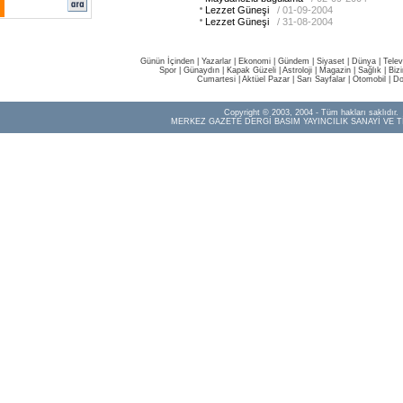
Lezzet Güneşi
/ 01-09-2004
Lezzet Güneşi
/ 31-08-2004
Günün İçinden
|
Yazarlar
|
Ekonomi
|
Gündem
|
Siyaset
|
Dünya |
Telev
Spor
|
Günaydın
|
Kapak Güzeli
|
Astroloji
|
Magazin
|
Sağlık
|
Biz
Cumartesi
|
Aktüel Pazar
|
Sarı Sayfalar
|
Otomobil
|
Do
Copyright © 2003, 2004 - Tüm hakları saklıdır.
MERKEZ GAZETE DERGİ BASIM YAYINCILIK SANAYİ VE T