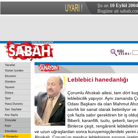
Şu an
10 Eylül 200
Bugüne ait sabah.com
Yazarlar
Günün İçinden
Ekonomi
Leblebici hanedanlığı
Gündem
Siyaset
Çorumlu Ahıskalı ailesi, tam dört k
Dünya
leblebicilik yapıyor. Aynı zamanda Ç
Spor
Odası Başkanı da olan Mahmut Ahıskal
Hava Durumu
asırlık bir sanat olarak betimliyor v
Sarı Sayfalar
çok fazla sabır gerektiren bir iş old
Ana Sayfa
Biberli, karanfilli, tuzlu, şekerli, tarçınl
Dosyalar
Binlerce çeşit, rengârenk leblebileri
Arşiv
ve uzun uğraşlardan sonra kuruyemişçilerdeki yerini a
Etkinlikler
»
Ahıskalı, Çorum'un meşhur leblebisinin sırrının üret
Günaydın