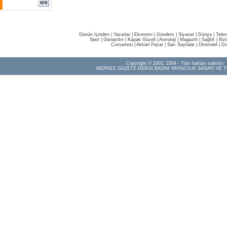
Günün İçinden
|
Yazarlar
|
Ekonomi
|
Gündem
|
Siyaset
|
Dünya |
Telev
Spor
|
Günaydın
|
Kapak Güzeli
|
Astroloji
|
Magazin
|
Sağlık
|
Biz
Cumartesi
|
Aktüel Pazar
|
Sarı Sayfalar
|
Otomobil
|
Do
Copyright © 2003, 2004 - Tüm hakları saklıdır.
MERKEZ GAZETE DERGİ BASIM YAYINCILIK SANAYİ VE T