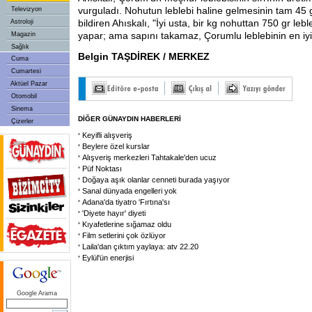
vurguladı. Nohutun leblebi haline gelmesinin tam 45
Televizyon
bildiren Ahıskalı, "İyi usta, bir kg nohuttan 750 gr lebl
Astroloji
yapar; ama sapını takamaz, Çorumlu leblebinin en iyis
Magazin
Sağlık
Belgin TAŞDİREK / MERKEZ
Cuma
Cumartesi
Aktüel Pazar
Otomobil
Sinema
DİĞER GÜNAYDIN HABERLERİ
Çizerler
Keyifli alışveriş
Beylere özel kurslar
Alışveriş merkezleri Tahtakale'den ucuz
Püf Noktası
Doğaya aşık olanlar cenneti burada yaşıyor
Sanal dünyada engelleri yok
Adana'da tiyatro 'Fırtına'sı
'Diyete hayır' diyeti
Kıyafetlerine sığamaz oldu
Film setlerini çok özlüyor
Laila'dan çıktım yaylaya: atv 22.20
Eylül'ün enerjisi
Google Arama