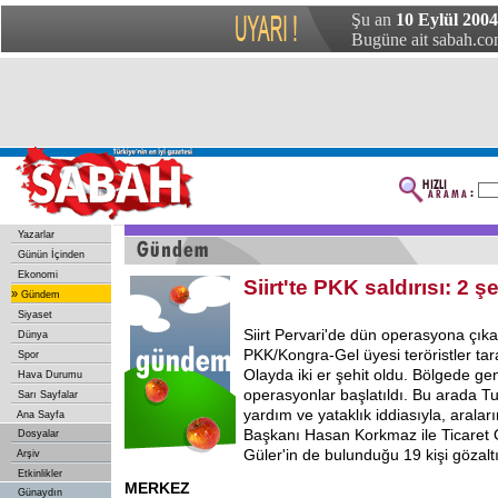
Şu an
10 Eylül 200
Bugüne ait sabah.com
Yazarlar
Günün İçinden
Ekonomi
Siirt'te PKK saldırısı: 2 şe
»
Gündem
Siyaset
Siirt Pervari'de dün operasyona çıka
Dünya
PKK/Kongra-Gel üyesi teröristler tar
Spor
Olayda iki er şehit oldu. Bölgede gen
Hava Durumu
operasyonlar başlatıldı. Bu arada Tu
Sarı Sayfalar
yardım ve yataklık iddiasıyla, aralar
Ana Sayfa
Başkanı Hasan Korkmaz ile Ticaret 
Dosyalar
Güler'in de bulunduğu 19 kişi gözaltı
Arşiv
Etkinlikler
MERKEZ
Günaydın