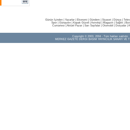
Günün İçinden
|
Yazarlar
|
Ekonomi
|
Gündem
|
Siyaset
|
Dünya |
Telev
Spor
|
Günaydın
|
Kapak Güzeli
|
Astroloji
|
Magazin
|
Sağlık
|
Biz
Cumartesi
|
Aktüel Pazar
|
Sarı Sayfalar
|
Otomobil
|
Dosyalar
|
A
Copyright © 2003, 2004 - Tüm hakları saklıdır.
MERKEZ GAZETE DERGİ BASIM YAYINCILIK SANAYİ VE T