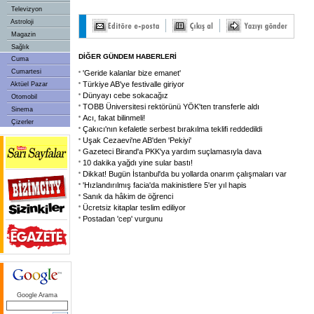
Televizyon
Astroloji
Magazin
Sağlık
DİĞER GÜNDEM HABERLERİ
Cuma
Cumartesi
'Geride kalanlar bize emanet'
Türkiye AB'ye festivalle giriyor
Aktüel Pazar
Dünyayı cebe sokacağız
Otomobil
TOBB Üniversitesi rektörünü YÖK'ten transferle aldı
Sinema
Acı, fakat bilinmeli!
Çizerler
Çakıcı'nın kefaletle serbest bırakılma teklifi reddedildi
Uşak Cezaevi'ne AB'den 'Pekiyi'
Gazeteci Birand'a PKK'ya yardım suçlamasıyla dava
10 dakika yağdı yine sular bastı!
Dikkat! Bugün İstanbul'da bu yollarda onarım çalışmaları var
'Hızlandırılmış facia'da makinistlere 5'er yıl hapis
Sanık da hâkim de öğrenci
Ücretsiz kitaplar teslim ediliyor
Postadan 'cep' vurgunu
Google Arama