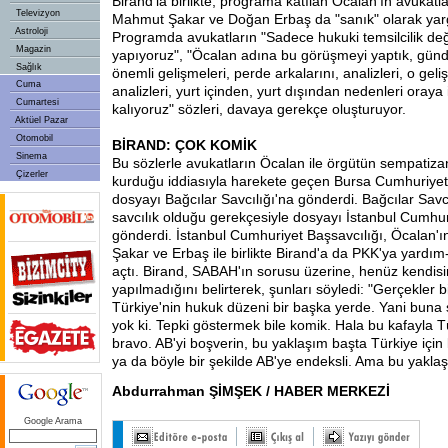
Birand'la birlikte, programa katılan Öcalan'ın avukatla
Televizyon
Mahmut Şakar ve Doğan Erbaş da "sanık" olarak yar
Astroloji
Programda avukatların "Sadece hukuki temsilcilik değil,
Magazin
yapıyoruz", "Öcalan adına bu görüşmeyi yaptık, gün
Sağlık
önemli gelişmeleri, perde arkalarını, analizleri, o geli
Cuma
analizleri, yurt içinden, yurt dışından nedenleri ora
Cumartesi
kalıyoruz" sözleri, davaya gerekçe oluşturuyor.
Aktüel Pazar
Otomobil
BİRAND: ÇOK KOMİK
Sinema
Bu sözlerle avukatların Öcalan ile örgütün sempatizan
Çizerler
kurduğu iddiasıyla harekete geçen Bursa Cumhuriyet 
dosyayı Bağcılar Savcılığı'na gönderdi. Bağcılar Savcı
savcılık olduğu gerekçesiyle dosyayı İstanbul Cumhur
gönderdi. İstanbul Cumhuriyet Başsavcılığı, Öcalan'ı
Şakar ve Erbaş ile birlikte Birand'a da PKK'ya yardım
açtı. Birand, SABAH'ın sorusu üzerine, henüz kendisin
yapılmadığını belirterek, şunları söyledi: "Gerçekler 
Türkiye'nin hukuk düzeni bir başka yerde. Yani buna 
yok ki. Tepki göstermek bile komik. Hala bu kafayla T
bravo. AB'yi boşverin, bu yaklaşım başta Türkiye için 
ya da böyle bir şekilde AB'ye endeksli. Ama bu yaklaşı
Abdurrahman ŞİMŞEK / HABER MERKEZİ
Google Arama