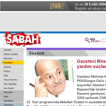
Şu an
10 Eylül 200
Bugüne ait sabah.com
Yazarlar
Günün İçinden
Ekonomi
Gazeteci Bir
»
Gündem
yardım suçla
Siyaset
Dünya
Spor
Gazeteci Mehmet Al
Hava Durumu
PKK/Kongra-Gel'e y
Sarı Sayfalar
suçundan İstanbul
Ana Sayfa
Başsavcılığı tarafı
Dosyalar
Davanın gerekçesi,
Arşiv
2004 tarihinde CNN
Etkinlikler
32. Gün programında Abdullah Öcalan'ın avukatlarıyla
Günaydın