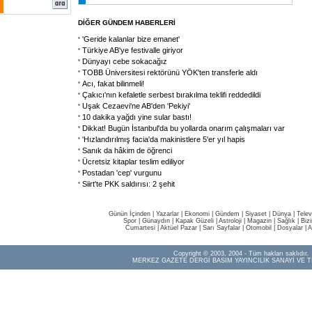
DİĞER GÜNDEM HABERLERİ
'Geride kalanlar bize emanet'
Türkiye AB'ye festivalle giriyor
Dünyayı cebe sokacağız
TOBB Üniversitesi rektörünü YÖK'ten transferle aldı
Acı, fakat bilinmeli!
Çakıcı'nın kefaletle serbest bırakılma teklifi reddedildi
Uşak Cezaevi'ne AB'den 'Pekiyi'
10 dakika yağdı yine sular bastı!
Dikkat! Bugün İstanbul'da bu yollarda onarım çalışmaları var
'Hızlandırılmış facia'da makinistlere 5'er yıl hapis
Sanık da hâkim de öğrenci
Ücretsiz kitaplar teslim ediliyor
Postadan 'cep' vurgunu
Siirt'te PKK saldırısı: 2 şehit
Günün İçinden
|
Yazarlar
|
Ekonomi
|
Gündem
|
Siyaset
|
Dünya |
Telev
Spor
|
Günaydın
|
Kapak Güzeli
|
Astroloji
|
Magazin
|
Sağlık
|
Biz
Cumartesi
|
Aktüel Pazar
|
Sarı Sayfalar
|
Otomobil
|
Dosyalar
|
A
Copyright © 2003, 2004 - Tüm hakları saklıdır.
MERKEZ GAZETE DERGİ BASIM YAYINCILIK SANAYİ VE T