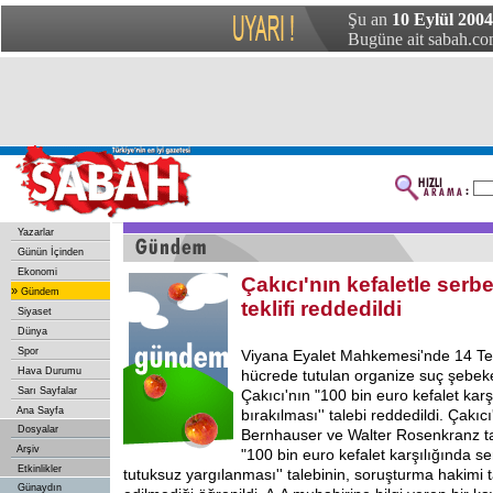
Şu an
10 Eylül 200
Bugüne ait sabah.com
Yazarlar
Günün İçinden
Ekonomi
Çakıcı'nın kefaletle serb
»
Gündem
teklifi reddedildi
Siyaset
Dünya
Spor
Viyana Eyalet Mahkemesi'nde 14 T
Hava Durumu
hücrede tutulan organize suç şebeke
Sarı Sayfalar
Çakıcı'nın "100 bin euro kefalet karş
Ana Sayfa
bırakılması'' talebi reddedildi. Çakıcı
Dosyalar
Bernhauser ve Walter Rosenkranz ta
Arşiv
"100 bin euro kefalet karşılığında s
Etkinlikler
tutuksuz yargılanması'' talebinin, soruşturma hakimi 
Günaydın