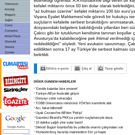
edilmediği öğrenildi. A.A muhabirine bilgi veren bir k
Televizyon
kefalet miktarını önce 50 bin dolar olarak belirlediğin
Astroloji
"az bulması üzerine'' kefalet miktarını 100 bin euro'ya
Magazin
Viyana Eyalet Mahkemesi'nde görevli bir hukukçu ise
Sağlık
suçluların kefaletle serbest bırakıldığını anımsatarak
Cuma
dosyasındaki belgelere bakıldığında yıllardan beri s
Cumartesi
Çakıcı gibi bir tutuklunun kendisine tanınan koşullar
Aktüel Pazar
Avusturya'da kalabileceğine pek ihtimal verilmediği içi
Otomobil
reddedildiğini'' söyledi. Yeni avukatın savunmayı, Çakı
Sinema
edildikten sonra 17 ay Türkiye'de serbest kalması üz
Çizerler
belirtildi.
DİĞER GÜNDEM HABERLERİ
'Geride kalanlar bize emanet'
Türkiye AB'ye festivalle giriyor
Dünyayı cebe sokacağız
TOBB Üniversitesi rektörünü YÖK'ten transferle aldı
Acı, fakat bilinmeli!
Uşak Cezaevi'ne AB'den 'Pekiyi'
Gazeteci Birand'a PKK'ya yardım suçlamasıyla dava
10 dakika yağdı yine sular bastı!
Google Arama
Dikkat! Bugün İstanbul'da bu yollarda onarım çalışmaları var
'Hızlandırılmış facia'da makinistlere 5'er yıl hapis