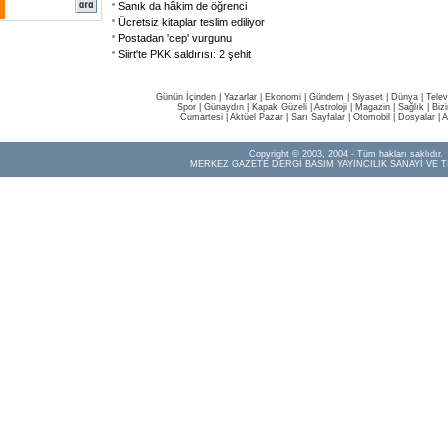
Sanık da hâkim de öğrenci
Ücretsiz kitaplar teslim ediliyor
Postadan 'cep' vurgunu
Siirt'te PKK saldırısı: 2 şehit
Günün İçinden
|
Yazarlar
|
Ekonomi
|
Gündem
|
Siyaset
|
Dünya |
Telev
Spor
|
Günaydın
|
Kapak Güzeli
|
Astroloji
|
Magazin
|
Sağlık
|
Biz
Cumartesi
|
Aktüel Pazar
|
Sarı Sayfalar
|
Otomobil
|
Dosyalar
|
A
Copyright © 2003, 2004 - Tüm hakları saklıdır.
MERKEZ GAZETE DERGİ BASIM YAYINCILIK SANAYİ VE T