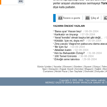
yerler arayan uluslararası sermayeyi
Türk
diye kafa patlatın.
YAZARIN ÖNCEKİ YAZILARI
'Bana uyar' Hasan bey!
/ 08-09-2004
Karikatür ve önyargı
/ 07-09-2004
Yanal 'kendisi' olmalı başka biri gibi değil...
/
Kötülük: İçte mi, dışta mı?
/ 05-09-2004
Zina yasası Viagra'nın pabucunu dama ataca
'Bir İçim Su'
/ 03-09-2004
Aldatılan kadın
/ 02-09-2004
Kim bu Bahaeddin Özkişi?
/ 31-08-2004
100 Temel Görüntü
/ 30-08-2004
Erkeğin anne takıntısı
/ 29-08-2004
Günün İçinden
|
Yazarlar
|
Ekonomi
|
Gündem
|
Siyaset
|
Dünya |
Telev
Spor
|
Günaydın
|
Kapak Güzeli
|
Astroloji
|
Magazin
|
Sağlık
|
Biz
Cumartesi
|
Aktüel Pazar
|
Sarı Sayfalar
|
Otomobil
|
Dosyalar
|
A
Copyright © 2003, 2004 - Tüm hakları saklıdır.
MERKEZ GAZETE DERGİ BASIM YAYINCILIK SANAYİ VE T