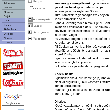
kentlere göçü engellemek
' için alınması
Televizyon
Fax:
gerektiğini belirttiği tedbirlerin bir işe
Astroloji
0212 354 36 19
yaramayacağını söyledim. "Göçü
Magazin
durduramazsınız, yapacağınız tek şey on
Sağlık
yönlendirmektir" dedim.
Cuma
Sanayi Bakanlığı'ndan bir faks geldi. Ben
Cumartesi
açımdan beylik laflarla dolu. Efendim bak
Aktüel Pazar
bey öyle demek istememiş de, şöyle dem
Otomobil
falan filan. Geçelim.
Bu vesileyle geçen sefer ele almadığım bi
Sinema
vurgulamak istiyorum...
Çizerler
Ali Coşkun sanıyor ki... Eğer göç veren b
götürülürse... Göçün önü alınabilir, en az
Hayır! Yanlış...
Eğer göç veren bölgelerdeki eğitim olanakl
tersi bir sonuçla karşılaşırsınız.
Bölgeden ilk ayrılanlar daha iyi eğitim almı
Nedeni basit:
Eğitimsiz bir köylünün kente gelip, fabrik
olasılığı düşüktür. Çünkü vasıfsızdır. '
Mili
dersin ancak heceler.
Buna karşılık, mesela lise mezunu bir
An
daha kolay iş bulur.
O halde:
Google Arama
"Göçü yavaşlatmak için eğitim götüreceğim"
Onunla uğraşacağınıza, "dünya üzerinde y