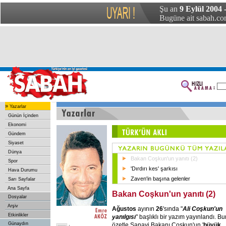
Şu an
9 Eylül 2004
Bugüne ait sabah.com
»
Yazarlar
Günün İçinden
Ekonomi
Gündem
Siyaset
Dünya
Bakan Coşkun'un yanıtı (2)
Spor
'Dırdırı kes' şarkısı
Hava Durumu
Zaven'in başına gelenler
Sarı Sayfalar
Ana Sayfa
Bakan Coşkun'un yanıtı (2)
Dosyalar
Arşiv
Ağustos
ayının
26
'sında "
Ali Coşkun'un
Etkinlikler
yanılgısı
" başlıklı bir yazım yayınlandı. B
Günaydın
özetle Sanayi Bakanı Coşkun'un '
büyük