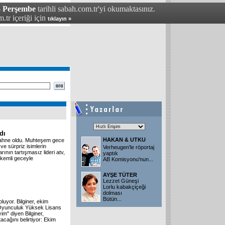
 - Perşembe
tarihli sabah.com.tr'yi okumaktasınız.
.tr içeriği için
tıklayın »
dı
HAKAN & UTKU
 sahne oldu. Muhteşem gece
 ve sürpriz isimlerin
Verheugen'le röportaj
ının tartışmasız lideri atv,
yaptık
kemli geceyle
AB Komisyonu'nun
...
AYŞE TÜTER
Lezzet Güneşi
Lorlu kabakçiçeği
dolması
Bütün
...
luyor. Bilginer, ekim
i Oyunculuk Yüksek Lisans
m" diyen Bilginer,
acağını belirtiyor: Ekim