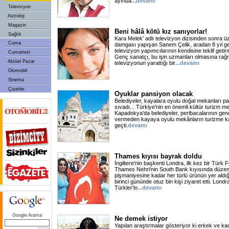
ayında
...devamı
Televizyon
Astroloji
Magazin
Beni hâlâ kötü kız sanıyorlar!
Sağlık
Kara Melek' adlı televizyon dizisinden sonra üz
Cuma
damgası yapışan Sanem Çelik, aradan 8 yıl 
televizyon yapımcılarının kendisine teklif get
Cumartesi
Genç sanatçı, bu işin uzmanları olmasına rağm
Aktüel Pazar
televizyonun yarattığı bir
...devamı
Otomobil
Sinema
Çizerler
Oyuklar pansiyon olacak
Belediyeler, kayalara oyulu doğal mekanları pa
sıvadı... Türkiye'nin en önemli kültür turizm me
Kapadokya'da belediyeler, peribacalarının ge
vermeden kayaya oyulu mekânların turizme ka
geçti.
devamı
Thames kıyısı bayrak doldu
İngiltere'nin başkenti Londra, ilk kez bir Türk F
Thames Nehri'nin South Bank kıyısında düzen
pişmaniyesine kadar her türlü ürünün yer aldığı
birinci gününde otuz bin kişi ziyaret etti. Lon
Türkler'in
...devamı
Google Arama
Ne demek istiyor
Yapılan araştırmalar gösteriyor ki erkek ve kad