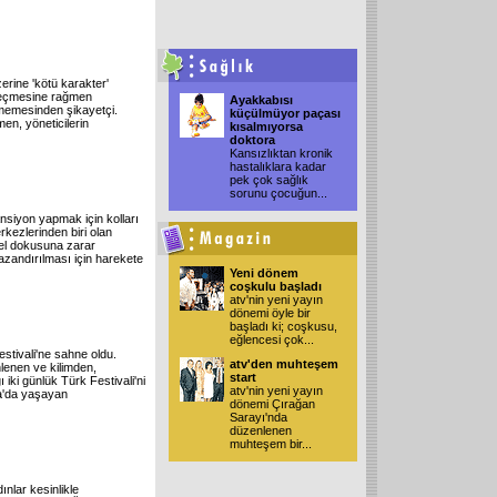
erine 'kötü karakter'
geçmesine rağmen
Ayakkabısı
irmemesinden şikayetçi.
küçülmüyor paçası
en, yöneticilerin
kısalmıyorsa
doktora
Kansızlıktan kronik
hastalıklara kadar
pek çok sağlık
sorunu çocuğun
...
nsiyon yapmak için kolları
rkezlerinden biri olan
nel dokusuna zarar
zandırılması için harekete
Yeni dönem
coşkulu başladı
atv'nin yeni yayın
dönemi öyle bir
başladı ki; coşkusu,
eğlencesi çok
...
estivali'ne sahne oldu.
atv'den muhteşem
lenen ve kilimden,
start
 iki günlük Türk Festivali'ni
atv'nin yeni yayın
dra'da yaşayan
dönemi Çırağan
Sarayı'nda
düzenlenen
muhteşem bir
...
ınlar kesinlikle