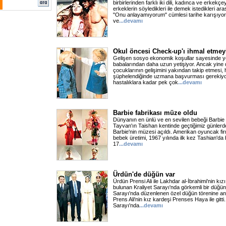
birbirlerinden farklı iki dili, kadınca ve erkekç
erkeklerin söyledikleri ile demek istedikleri ar
"Onu anlayamıyorum" cümlesi tarihe karışıyor
ve
...devamı
Okul öncesi Check-up'ı ihmal etmey
Gelişen sosyo ekonomik koşullar sayesinde ye
babalarından daha uzun yetişiyor. Ancak yine
çocuklarının gelişimini yakından takip etmesi,
şüphelendiğinde uzmana başvurması gerekiyor
hastalıklara kadar pek çok
...devamı
Barbie fabrikası müze oldu
Dünyanın en ünlü ve en sevilen bebeği Barbie 
Tayvan'ın Taishan kentinde geçtiğimiz günler
Barbie'nin müzesi açıldı. Amerikan oyuncak firm
bebek üretimi, 1967 yılında ilk kez Tashian'da 
17
...devamı
Ürdün'de düğün var
Ürdün Prensi Ali ile Lakhdar al-İbrahimi'nin k
bulunan Kraliyet Sarayı'nda görkemli bir düğün
Sarayı'nda düzenlenen özel düğün törenine an
Prens Ali'nin kız kardeşi Prenses Haya ile gitti
Sarayı'nda
...devamı