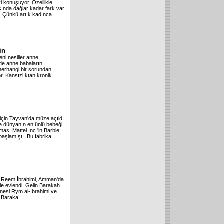
eyi konuşuyor. Özellikle
asında dağlar kadar fark var.
. Çünkü artık kadınca
in
ni nesiller anne
 de anne babaların
 herhangi bir sorundan
. Kansızlıktan kronik
için Tayvan'da müze açıldı.
de dünyanın en ünlü bebeği
ası Mattel Inc.'in Barbie
başlamıştı. Bu fabrika
ızı Reem İbrahimi, Amman'da
le evlendi. Gelin Barakah
nesi Rym al-İbrahimi ve
. Baraka