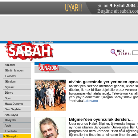
Şu an
9 Eylül 2004
Bugüne ait sabah.com
Yazarlar
Günün İçinden
Ekonomi
atv'nin gecesinde yer yerinden oyna
Gündem
atv'nin 'yeni sezona merhaba' gecesi, ilklere
Siyaset
düetler, ilk kez birlikte objektiflere poz verenler
Dünya
buluşmalarıyla hatırlanacak. Televizyon kanallar
yeni yayın dönemine Çırağan Sarayı'ndaki gör
Spor
'merhaba'
...devamı
Hava Durumu
Sarı Sayfalar
Ana Sayfa
Bilginer'den oyunculuk dersleri...
Dosyalar
Usta oyuncu Haluk Bilginer, üniversite hocası o
Arşiv
ayından itibaren Bahçeşehir Üniversitesi İler
programında ders verecek. "Ben hâlâ öğrenciyi
Etkinlikler
öğrencilerine önce insan olmanın önemini anlat
»
Günaydın