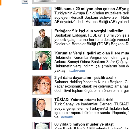
'Nüfusunuz 20 milyon olsa çoktan AB'ye g
Türkiye'nin Avrupa Birliği'nden müzakere tari
söyleyen Renault Başkanı Schweitzer, "Nüfu
AB'deydiniz" dedi. Avrupa Birliği (AB) yolun
Erdoğan: Siz işçi alın vergiyi indirelim
Başbakan Erdoğan,TOBB'un 1.3 milyon işsi
yönelik çalışmasına her türlü desteği verecek
Odalar ve Borsalar Birliği (TOBB) Başkanı Ri
'Kurumlar Vergisi geliri az olan illere mua
Hükümetin Kurumlar Vergisi'nde indirim çalış
Ankara Sanayi Odası Başkanı Zafar Çağlayan
Hükümetin vergi indirimi çalışmalarını 'son d
yaklaşım'
...devamı
3 yıl daha dayanalım işsizlik azalır
Sabancı Holding Yönetim Kurulu Başkanı Gü
kadar ekonomik olarak iyi gidiyoruz ama hass
dedi. Sivil toplum örgütlerinin önerilerinin, g
TÜSİAD: Yatırım ortamı hâlâ riskli
Türk Sanayi ve İşadamları Derneği (TÜSİAD)
sosyal gelişmeler ile Türkiye-AB ilişkileri ha
içeren bir raporu hükümete sundu. Raporda,
ve
...devamı
60 yılda 5 milyon müşteriye ulaştı
Yapı Kredi, 9 Eylül 1944 yılında başladığı fa