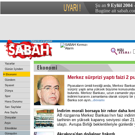
Şu an
9 Eylül 2004
Bugüne ait sabah.com
Yazarlar
Günün İçinden
»
Ekonomi
Merkez sürprizi yaptı faizi 2
Gündem
Siyaset
Piyasaların ümidi kestiği anda, Merkez Bankası
sürpriz yaptı ama yüksek büyüme konusunda 
Dünya
bulundu. Merkez Bankası, uzun zamandır piyas
Spor
indirimi kararını zamanlama olarak sürpriz bir 
Banka son ayın
...devamı
Hava Durumu
Sarı Sayfalar
İndirim morali borsaya bir rekor daha kırd
Ana Sayfa
AB rüzgarına Merkez Bankası'nın faiz indirim
Dosyalar
tarihinin en yüksek kapanış seviyesi olan 2
Arşiv
ulaştı. Avrupa Birliği beklentileriyle günlerdir
Etkinlikler
Akçakoca'dan doğalgaz fışkırdı
Günaydın