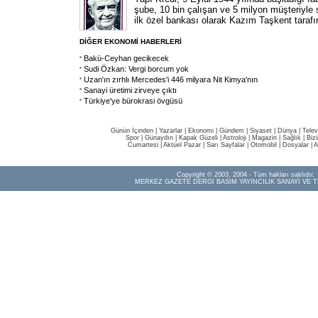
şube, 10 bin çalışan ve 5 milyon müşteriyle 
ilk özel bankası olarak Kazım Taşkent taraf
DİĞER EKONOMİ HABERLERİ
Bakü-Ceyhan gecikecek
Sudi Özkan: Vergi borcum yok
Uzan'ın zırhlı Mercedes'i 446 milyara Nit Kimya'nın
Sanayi üretimi zirveye çıktı
Türkiye'ye bürokrasi övgüsü
Günün İçinden
|
Yazarlar
|
Ekonomi
|
Gündem
|
Siyaset
|
Dünya |
Telev
Spor
|
Günaydın
|
Kapak Güzeli
|
Astroloji
|
Magazin
|
Sağlık
|
Biz
Cumartesi
|
Aktüel Pazar
|
Sarı Sayfalar
|
Otomobil
|
Dosyalar
|
A
Copyright © 2003, 2004 - Tüm hakları saklıdır.
MERKEZ GAZETE DERGİ BASIM YAYINCILIK SANAYİ VE T