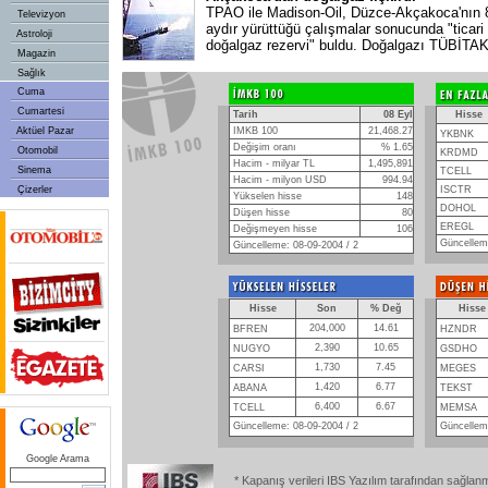
TPAO ile Madison-Oil, Düzce-Akçakoca'nın 8.
Televizyon
aydır yürüttüğü çalışmalar sonucunda "ticari
Astroloji
doğalgaz rezervi" buldu. Doğalgazı TÜBİTA
Magazin
Sağlık
Cuma
Cumartesi
Tarih
08 Eyl
Hisse
Aktüel Pazar
IMKB 100
21,468.27
YKBNK
Değişim oranı
% 1.65
Otomobil
KRDMD
Hacim - milyar TL
1,495,891
Sinema
TCELL
Hacim - milyon USD
994.94
Çizerler
ISCTR
Yükselen hisse
148
DOHOL
Düşen hisse
80
EREGL
Değişmeyen hisse
106
Güncelleme
Güncelleme: 08-09-2004 / 2
Hisse
Son
% Değ
Hisse
204,000
14.61
BFREN
HZNDR
2,390
10.65
NUGYO
GSDHO
1,730
7.45
CARSI
MEGES
1,420
6.77
ABANA
TEKST
6,400
6.67
TCELL
MEMSA
Güncelleme: 08-09-2004 / 2
Güncelleme
Google Arama
* Kapanış verileri IBS Yazılım tarafından sağlan