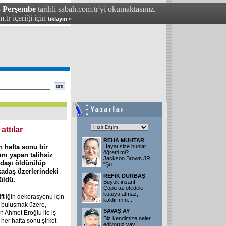
 - Perşembe
tarihli sabah.com.tr'yi okumaktasınız.
.tr içeriği için
tıklayın »
ttılar
REHA MUHTAR
n hafta sonu bir
Hayat size bunları
öğretti mi?..
ğını yapan talihsiz
Jackson Brown JR,
adaşı öldürülüp
"Şu
...
rkadaş üzerlerindeki
REFİK DURBAŞ
üldü.
Büyük insan!
Çöpü az ötedeki
kutuya atmaz,
iftliğin dekorasyonu için
kaldırımın
...
le buluşmak üzere,
SAVAŞ AY
lan Ahmet Eroğlu ile iş
Biz kendimize neler
 her hafta sonu şirket
ediyoruz yav!..