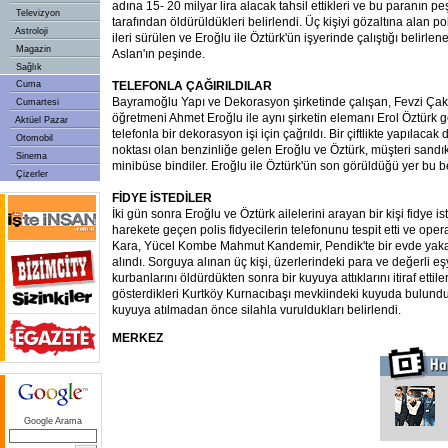
adına 15- 20 milyar lira alacak tahsil ettikleri ve bu paranın pe
Televizyon
tarafından öldürüldükleri belirlendi. Üç kişiyi gözaltına alan pol
Astroloji
ileri sürülen ve Eroğlu ile Öztürk'ün işyerinde çalıştığı belirle
Magazin
Aslan'ın peşinde.
Sağlık
Cuma
TELEFONLA ÇAĞIRILDILAR
Bayramoğlu Yapı ve Dekorasyon şirketinde çalışan, Fevzi Çak
Cumartesi
öğretmeni Ahmet Eroğlu ile aynı şirketin elemanı Erol Öztürk
Aktüel Pazar
telefonla bir dekorasyon işi için çağrıldı. Bir çiftlikte yapılac
Otomobil
noktası olan benzinliğe gelen Eroğlu ve Öztürk, müşteri sandıkla
Sinema
minibüse bindiler. Eroğlu ile Öztürk'ün son görüldüğü yer bu b
Çizerler
FİDYE İSTEDİLER
İki gün sonra Eroğlu ve Öztürk ailelerini arayan bir kişi fidye i
harekete geçen polis fidyecilerin telefonunu tespit etti ve ope
Kara, Yücel Kombe Mahmut Kandemir, Pendik'te bir evde yaka
alındı. Sorguya alınan üç kişi, üzerlerindeki para ve değerli eşy
kurbanlarını öldürdükten sonra bir kuyuya attıklarını itiraf ettile
gösterdikleri Kurtköy Kurnacıbaşı mevkiindeki kuyuda bulundu.
kuyuya atılmadan önce silahla vuruldukları belirlendi.
MERKEZ
Google Arama