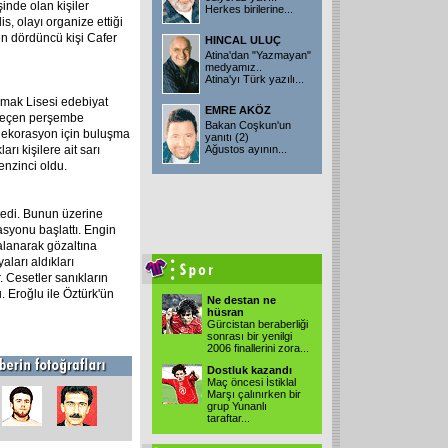
şinde olan kişiler
Herkes birilerine
...
is, olayı organize ettiği
nen dördüncü kişi Cafer
HINCAL ULUÇ
Atina'dan "Yazmayan"
medyamız..
Atina'yı Türk yazılı
...
mak Lisesi edebiyat
EMRE AKÖZ
 geçen perşembe
Bakan Coşkun'un
ak dekorasyon için buluşma
yanıtı (2)
rı kişilere ait sarı
Ağustos ayının
...
enzinci oldu.
stedi. Bunun üzerine
rasyonu başlattı. Engin
lanarak gözaltına
aları aldıkları
r. Cesetler sanıkların
 Eroğlu ile Öztürk'ün
Ne destan ne
hüsran
Gürcistan beraberliği
sonrası bir yenilgi
2006 finallerini zora
...
Dostluk kazandı
Maç öncesi İstiklal
Marşı çalınırken bir
grup Yunanlı
taraftar
...