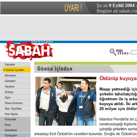
Şu an
9 Eylül 2004
Bugüne ait sabah.com
Yazarlar
»
Günün İçinden
Ekonomi
Öldürüp kuyuya a
Gündem
Siyaset
Maaşı yetmediği içi
Dünya
şirketin tahsilatçılı
Spor
öğretmen ile iş ark
Hava Durumu
kuyuya atıldı. İki a
20 milyar için öldür
Sarı Sayfalar
Ana Sayfa
İstanbul Pendik'te bir ç
Dosyalar
randevulaştığı kişiler
Arşiv
çalıştığı şirketten ayrı
Etkinlikler
arkadaşı Erol Öztürk'ün cesetleri bulundu. Eroğlu ile Öztürk'ün
Günaydın