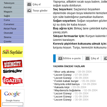
Yapışırsa; alttakini sıcak suya batırın, üstt
Televizyon
soğuk suyla doldurun.
Astroloji
Saç boyarken:
Saçlarınızı boyarken
Magazin
diplerinde oluşan boya lekelerini temizl
Sağlık
için süte batırdığınız pamukları kullanın.
Cuma
Soğan soyarken:
Soğan soyarken gözleri
içi su dolu bir kaba koyun.
Cumartesi
Baş ağrısı için:
Birkaç tane çekirdek kah
Aktüel Pazar
yavaş yiyin.
Otomobil
Sıkışan fermuarlar için:
Kurşun kalemle f
Sinema
üzerini karalayın.
Çizerler
Kereviz pişirirken kokusunu almak için
turşusu koyun. Turşu, kerevizin kokusunu 
YAZARIN ÖNCEKİ YAZILARI
Mısır unlu akıtma
/ 08-09-2004
Lezzet Güneşi
/ 07-09-2004
Lezzet Güneşi
/ 06-09-2004
Fıstıklı kabak burger
/ 05-09-2004
Kimyonlu erikli bamya
/ 04-09-2004
Kakaolu kirpi
/ 03-09-2004
Maydanozlu buğulama
/ 02-09-2004
Lezzet Güneşi
/ 01-09-2004
Lezzet Güneşi
/ 31-08-2004
Lezzet Güneşi
/ 30-08-2004
Google Arama