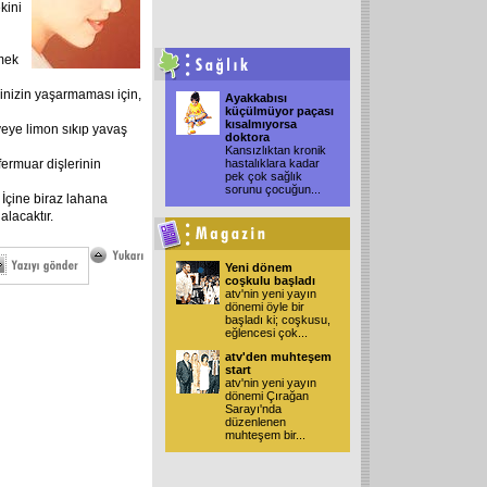
ekini
emek
nizin yaşarmaması için,
Ayakkabısı
küçülmüyor paçası
kısalmıyorsa
veye limon sıkıp yavaş
doktora
Kansızlıktan kronik
ermuar dişlerinin
hastalıklara kadar
pek çok sağlık
sorunu çocuğun
...
:
İçine biraz lahana
alacaktır.
Yeni dönem
coşkulu başladı
atv'nin yeni yayın
dönemi öyle bir
başladı ki; coşkusu,
eğlencesi çok
...
atv'den muhteşem
start
atv'nin yeni yayın
dönemi Çırağan
Sarayı'nda
düzenlenen
muhteşem bir
...