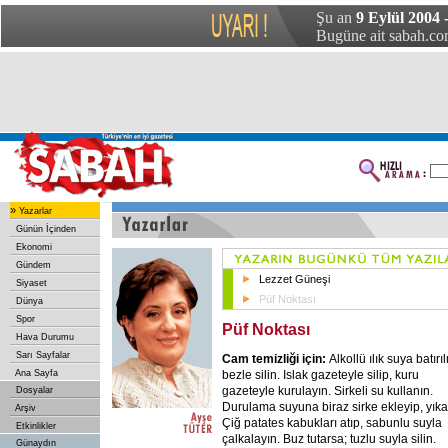
Şu an
9 Eylül 2004
Bugüne ait sabah.com
»
Yazarlar
Günün İçinden
Ekonomi
Gündem
Lezzet Güneşi
Siyaset
Püf Noktası
Dünya
Spor
Püf Noktası
Hava Durumu
Sarı Sayfalar
Cam temizliği için:
Alkollü ılık suya batırı
bezle silin. Islak gazeteyle silip, kuru
Ana Sayfa
gazeteyle kurulayın. Sirkeli su kullanın.
Dosyalar
Durulama suyuna biraz sirke ekleyip, yıka
Arşiv
Çiğ patates kabukları atıp, sabunlu suyla
Etkinlikler
çalkalayın. Buz tutarsa; tuzlu suyla silin.
Günaydın