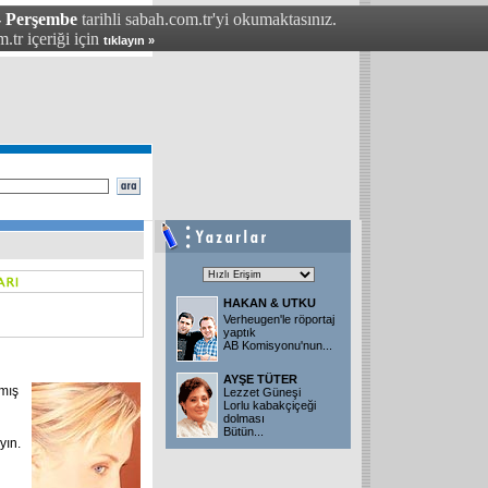
 - Perşembe
tarihli sabah.com.tr'yi okumaktasınız.
.tr içeriği için
tıklayın »
HAKAN & UTKU
Verheugen'le röportaj
yaptık
AB Komisyonu'nun
...
AYŞE TÜTER
lmış
Lezzet Güneşi
Lorlu kabakçiçeği
dolması
Bütün
...
yın.